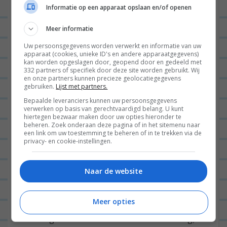
Informatie op een apparaat opslaan en/of openen
Meer informatie
Uw persoonsgegevens worden verwerkt en informatie van uw
apparaat (cookies, unieke ID's en andere apparaatgegevens)
kan worden opgeslagen door, geopend door en gedeeld met
332 partners of specifiek door deze site worden gebruikt. Wij
en onze partners kunnen precieze geolocatiegegevens
gebruiken.
Lijst met partners.
Bepaalde leveranciers kunnen uw persoonsgegevens
verwerken op basis van gerechtvaardigd belang. U kunt
Game of Thrones marathons (in meervoud)
hiertegen bezwaar maken door uw opties hieronder te
beheren. Zoek onderaan deze pagina of in het sitemenu naar
En daarna stonden er wat dagen in het teken van
een link om uw toestemming te beheren of in te trekken via de
Game of Thrones. Of nou ja dagen… vrije uren.
privacy- en cookie-instellingen.
Haha. Overal waar Jan en ik een uurtje samen vrij
Naar de website
konden vinden, hebben we de tv aangezet, de
gordijnen dichtgedaan en snel even een aflevering
gekeken van Game of Thrones. We zijn inmiddels
Meer opties
halverwege seizoen 6 en dat is echt schandalig,