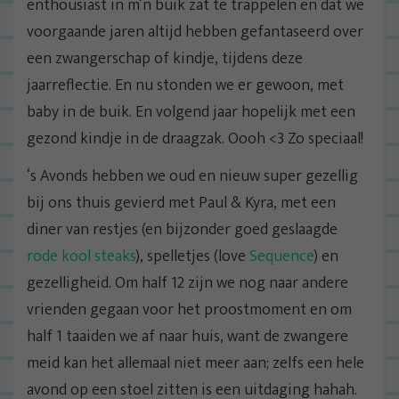
enthousiast in m’n buik zat te trappelen en dat we
voorgaande jaren altijd hebben gefantaseerd over
een zwangerschap of kindje, tijdens deze
jaarreflectie. En nu stonden we er gewoon, met
baby in de buik. En volgend jaar hopelijk met een
gezond kindje in de draagzak. Oooh <3 Zo speciaal!
‘s Avonds hebben we oud en nieuw super gezellig
bij ons thuis gevierd met Paul & Kyra, met een
diner van restjes (en bijzonder goed geslaagde
rode kool steaks
), spelletjes (love
Sequence
) en
gezelligheid. Om half 12 zijn we nog naar andere
vrienden gegaan voor het proostmoment en om
half 1 taaiden we af naar huis, want de zwangere
meid kan het allemaal niet meer aan; zelfs een hele
avond op een stoel zitten is een uitdaging hahah.