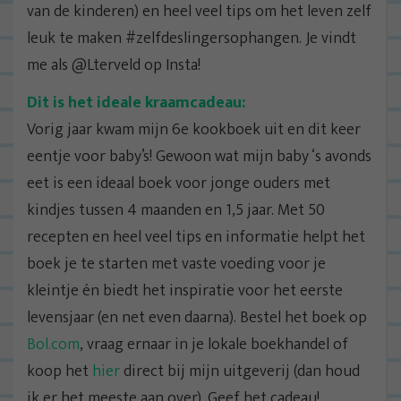
van de kinderen) en heel veel tips om het leven zelf
leuk te maken #zelfdeslingersophangen. Je vindt
me als @Lterveld op Insta!
Dit is het ideale kraamcadeau:
Vorig jaar kwam mijn 6e kookboek uit en dit keer
eentje voor baby’s! Gewoon wat mijn baby ‘s avonds
eet is een ideaal boek voor jonge ouders met
kindjes tussen 4 maanden en 1,5 jaar. Met 50
recepten en heel veel tips en informatie helpt het
boek je te starten met vaste voeding voor je
kleintje én biedt het inspiratie voor het eerste
levensjaar (en net even daarna). Bestel het boek op
Bol.com
, vraag ernaar in je lokale boekhandel of
koop het
hier
direct bij mijn uitgeverij (dan houd
ik er het meeste aan over). Geef het cadeau!