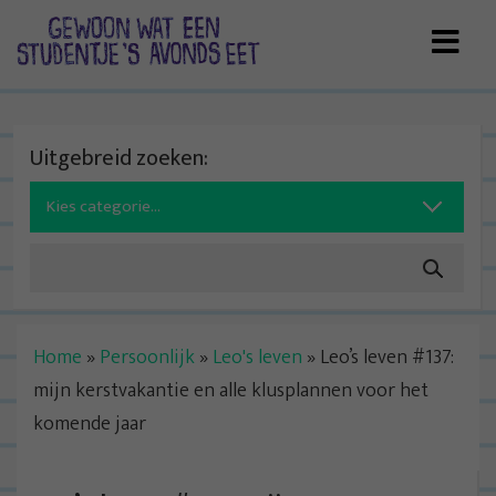
Skip
to
content
Uitgebreid zoeken:
Search
for:
Home
»
Persoonlijk
»
Leo's leven
»
Leo’s leven #137:
mijn kerstvakantie en alle klusplannen voor het
komende jaar