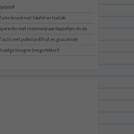
Update!!
Turks brood met falafel en tzatziki
Spareribs met rozemarijnaardappeltjes en sla
Taco’s met pulled jackfruit en guacamole
Kruidige lasagne (mega lekker!)