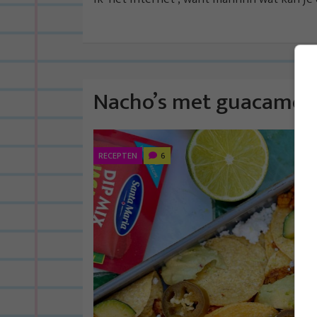
Nacho’s met guacamole
RECEPTEN
6