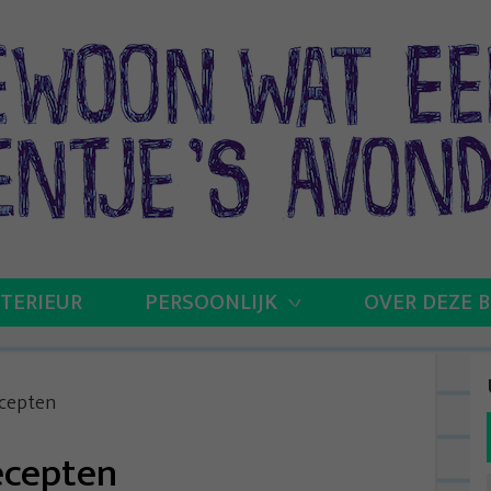
NTERIEUR
PERSOONLIJK
OVER DEZE 
cepten
ecepten