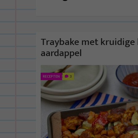
Traybake met kruidige 
aardappel
RECEPTEN
3