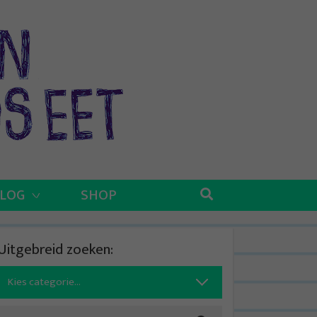
BLOG
SHOP
Uitgebreid zoeken:
Search
for: