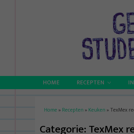
Skip
to
content
HOME
RECEPTEN
I
Home
»
Recepten
»
Keuken
»
TexMex re
Categorie:
TexMex r