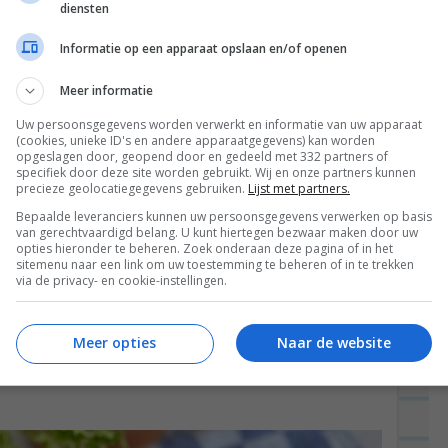
diensten
Informatie op een apparaat opslaan en/of openen
Meer informatie
Uw persoonsgegevens worden verwerkt en informatie van uw apparaat
(cookies, unieke ID's en andere apparaatgegevens) kan worden
opgeslagen door, geopend door en gedeeld met 332 partners of
specifiek door deze site worden gebruikt. Wij en onze partners kunnen
een HEEL ERG LEKKER recept voor nacho’s. Ik ben
precieze geolocatiegegevens gebruiken.
Lijst met partners.
n favoriete avondmaal...
Lees verder
Bepaalde leveranciers kunnen uw persoonsgegevens verwerken op basis
van gerechtvaardigd belang. U kunt hiertegen bezwaar maken door uw
opties hieronder te beheren. Zoek onderaan deze pagina of in het
sitemenu naar een link om uw toestemming te beheren of in te trekken
via de privacy- en cookie-instellingen.
gekruid gehakt, cheddar en
Meer opties
Naar de website