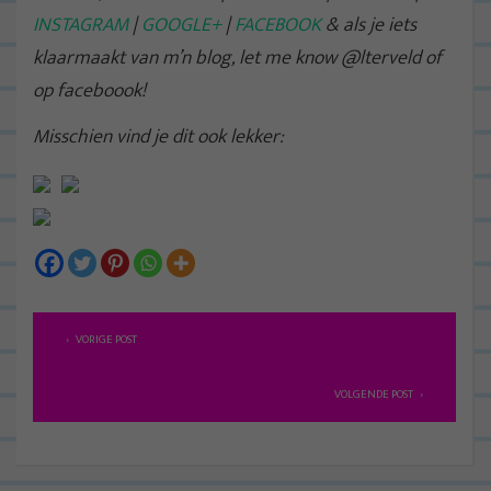
INSTAGRAM
|
GOOGLE+
|
FACEBOOK
& als je iets
klaarmaakt van m’n blog, let me know @lterveld of
op faceboook!
Misschien vind je dit ook lekker:
B
VORIGE POST
e
r
VOLGENDE POST
i
c