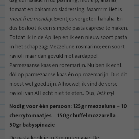
dag een salade in de planning, met kip, ananas,
tomaat en balsamico sladressing. Maarrrrr. Het is
meat free monday
. Eventjes vergeten hahaha. En
dus besloot ik een simpele pasta caprese te maken.
Totdat ik in de Ap liep en ik een nieuw soort pasta
in het schap zag; Mezzelune rosmarino; een soort
ravioli maar dan gevuld met aardappel,
Parmezaanse kaas en rozemarijn. Nu ben ik echt
dól op parmezaanse kaas én op rozemarijn. Dus dit
moest wel goed zijn. Alhoewel; ik vind de verse
ravioli van AH echt niet te eten.. Dus,
let’s try
!
Nodig voor één persoon: 125gr mezzelune – 10
cherrytomaatjes – 150gr buffelmozzarella –
50gr babyspinazie
De pasta kook je in 3 minuten gaar. De