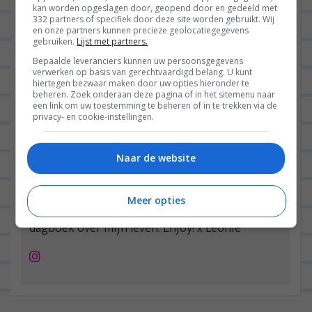
kan worden opgeslagen door, geopend door en gedeeld met
332 partners of specifiek door deze site worden gebruikt. Wij
en onze partners kunnen precieze geolocatiegegevens
gebruiken.
Lijst met partners.
Bepaalde leveranciers kunnen uw persoonsgegevens
verwerken op basis van gerechtvaardigd belang. U kunt
hiertegen bezwaar maken door uw opties hieronder te
beheren. Zoek onderaan deze pagina of in het sitemenu naar
een link om uw toestemming te beheren of in te trekken via de
privacy- en cookie-instellingen.
Hoi!
Naar de website
Welkom op mijn blog! Hier inspireer ik al sinds
2011 een heleboel mensen met simpele
Meer opties
avondmaaltjes en schrijf ik wekelijks een
dagboek over mijn leven. Enjoy! x Leonie
Instagram