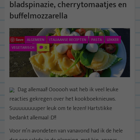
bladspinazie, cherrytomaatjes en
buffelmozzarella
ALGEMEEN
ITALIAANSE RECEPTEN
PASTA
LEKKER
Save
VEGETARISCH
0
Dag allemaal! Oooooh wat heb ik veel leuke
reacties gekregen over het kookboeknieuws.
Suuuuuuuuper leuk om te lezen! Hartstikke
bedankt allemaal :D!!
Voor m’n avondeten van vanavond had ik de hele