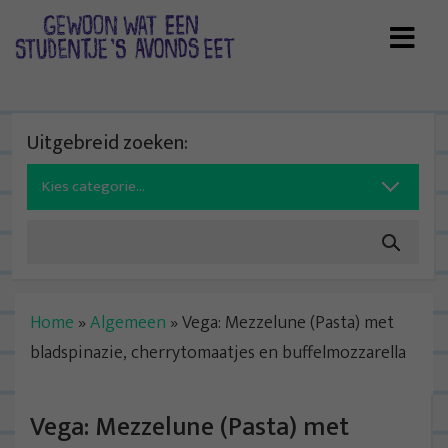
Skip
to
content
Uitgebreid zoeken:
Search
for:
Home
»
Algemeen
»
Vega: Mezzelune (Pasta) met
bladspinazie, cherrytomaatjes en buffelmozzarella
Vega: Mezzelune (Pasta) met