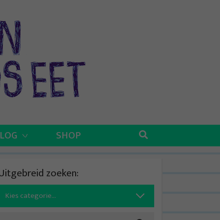
BLOG
SHOP
Uitgebreid zoeken:
Search
for: