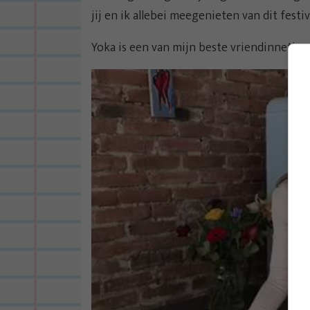
jij en ik allebei meegenieten van dit festiv
Yoka is een van mijn beste vriendinnetjes e