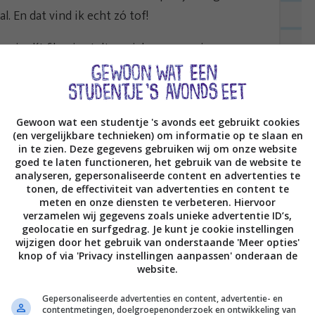
al. En dat vind ik echt zó tof!
n in dít filmpje stelt ze zich even aan je voor:
Gewoon wat een studentje 's avonds eet gebruikt cookies
(en vergelijkbare technieken) om informatie op te slaan en
in te zien. Deze gegevens gebruiken wij om onze website
goed te laten functioneren, het gebruik van de website te
analyseren, gepersonaliseerde content en advertenties te
tonen, de effectiviteit van advertenties en content te
meten en onze diensten te verbeteren. Hiervoor
verzamelen wij gegevens zoals unieke advertentie ID’s,
geolocatie en surfgedrag. Je kunt je cookie instellingen
wijzigen door het gebruik van onderstaande 'Meer opties'
knop of via 'Privacy instellingen aanpassen' onderaan de
website.
Gepersonaliseerde advertenties en content, advertentie- en
contentmetingen, doelgroepenonderzoek en ontwikkeling van