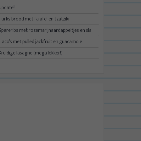
Update!!
Turks brood met falafel en tzatziki
Spareribs met rozemarijnaardappeltjes en sla
Taco’s met pulled jackfruit en guacamole
Kruidige lasagne (mega lekker!)