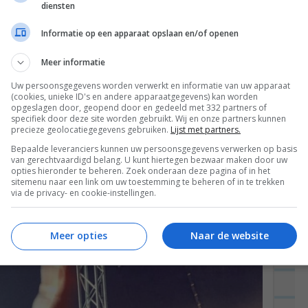
diensten
Informatie op een apparaat opslaan en/of openen
 te gaan houden met de voorbereidingen voor
Meer informatie
Uw persoonsgegevens worden verwerkt en informatie van uw apparaat
(cookies, unieke ID's en andere apparaatgegevens) kan worden
dit is een website die eigenlijk alles voor het
opgeslagen door, geopend door en gedeeld met 332 partners of
specifiek door deze site worden gebruikt. Wij en onze partners kunnen
, reis en extra services. Handig! Hoeven we ons daar
precieze geolocatiegegevens gebruiken.
Lijst met partners.
Yoka een campingplek geregeld, twee tickets voor
Bepaalde leveranciers kunnen uw persoonsgegevens verwerken op basis
van gerechtvaardigd belang. U kunt hiertegen bezwaar maken door uw
 Sziget trein die in Amersfoort vertrekt en al
opties hieronder te beheren. Zoek onderaan deze pagina of in het
sitemenu naar een link om uw toestemming te beheren of in te trekken
fs een after festival retreat georganiseerd (ik
via de privacy- en cookie-instellingen.
 op ben). Maar er moeten meer voorbereidingen
ee naar zo’n 7-daags festival?
Meer opties
Naar de website