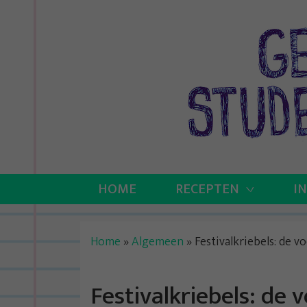
Skip
to
content
HOME
RECEPTEN
I
Home
»
Algemeen
»
Festivalkriebels: de 
Festivalkriebels: de