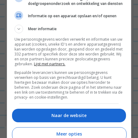
i
doelgroepenonderzoek en ontwikkeling van diensten
e
Naam
*
Informatie op een apparaat opslaan en/of openen
Meer informatie
E-mail
*
Uw persoonsgegevens worden verwerkt en informatie van uw
apparaat (cookies, unieke ID's en andere apparaatgegevens)
kan worden opgeslagen door, geopend door en gedeeld met
332 partners of specifiek door deze site worden gebruikt. Wij
en onze partners kunnen precieze geolocatiegegevens
gebruiken.
Lijst met partners.
Site
Bepaalde leveranciers kunnen uw persoonsgegevens
verwerken op basis van gerechtvaardigd belang. U kunt
hiertegen bezwaar maken door uw opties hieronder te
beheren. Zoek onderaan deze pagina of in het sitemenu naar
een link om uw toestemming te beheren of in te trekken via de
privacy- en cookie-instellingen.
Naar de website
Meer opties