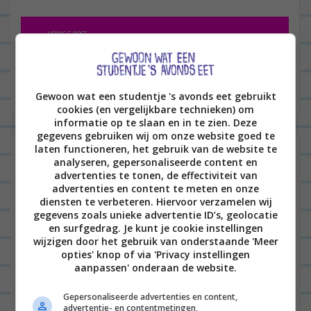
B
VORIGE POST
e
r
VOLGENDE POST
i
Gewoon wat een studentje 's avonds eet gebruikt
c
cookies (en vergelijkbare technieken) om
informatie op te slaan en in te zien. Deze
h
gegevens gebruiken wij om onze website goed te
t
laten functioneren, het gebruik van de website te
Laat een reactie achter
analyseren, gepersonaliseerde content en
n
advertenties te tonen, de effectiviteit van
Het e-mailadres wordt niet gepubliceerd.
Vereiste
a
advertenties en content te meten en onze
diensten te verbeteren. Hiervoor verzamelen wij
velden zijn gemarkeerd met
*
v
gegevens zoals unieke advertentie ID’s, geolocatie
i
en surfgedrag. Je kunt je cookie instellingen
wijzigen door het gebruik van onderstaande 'Meer
g
opties' knop of via 'Privacy instellingen
aanpassen' onderaan de website.
a
t
Gepersonaliseerde advertenties en content,
advertentie- en contentmetingen,