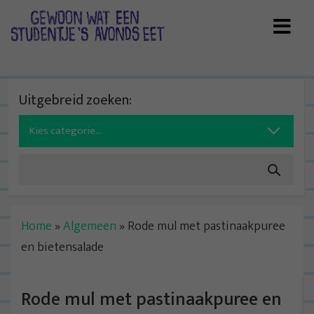
Skip
to
content
Uitgebreid zoeken:
Search
for:
Home
»
Algemeen
»
Rode mul met pastinaakpuree
en bietensalade
Rode mul met pastinaakpuree en