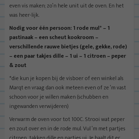
even vis maken; zo’n hele unit uit de oven. En het
was heer-lijk.
Nodig voor één persoon: 1 rode mul* – 1
pastinaak – een scheut kookroom –
verschillende rauwe bietjes (gele, gekke, rode)
– een paar takjes dille – 1 ui – 1 citroen – peper
& zout
*die kun je kopen bij de visboer of een winkel als
Marqt en vraag dan ook meteen even of ze ‘m vast
schoon voor je willen maken (schubben en
ingewanden verwijderen)
Verwarm de oven voor tot 100C. Strooi wat peper
en zout over en in de rode mul. Vul ‘m met partjes
citroen, takken dille en partjes ui. Je haalt dit er