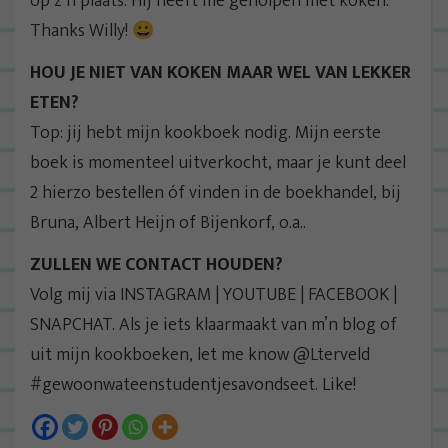
op z’n plaats. Hij heeft me geholpen met koken.
Thanks Willy! 😀
HOU JE NIET VAN KOKEN MAAR WEL VAN LEKKER
ETEN?
Top: jij hebt mijn kookboek nodig. Mijn eerste
boek is momenteel uitverkocht, maar je kunt deel
2 hierzo bestellen óf vinden in de boekhandel, bij
Bruna, Albert Heijn of Bijenkorf, o.a..
ZULLEN WE CONTACT HOUDEN?
Volg mij via INSTAGRAM | YOUTUBE | FACEBOOK |
SNAPCHAT. Als je iets klaarmaakt van m’n blog of
uit mijn kookboeken, let me know @Lterveld
#gewoonwateenstudentjesavondseet. Like!