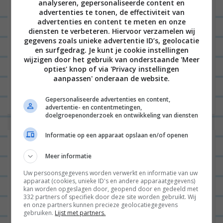
analyseren, gepersonaliseerde content en
advertenties te tonen, de effectiviteit van
advertenties en content te meten en onze
diensten te verbeteren. Hiervoor verzamelen wij
gegevens zoals unieke advertentie ID’s, geolocatie
B
en surfgedrag. Je kunt je cookie instellingen
VORIGE POST
wijzigen door het gebruik van onderstaande 'Meer
e
opties' knop of via 'Privacy instellingen
r
aanpassen' onderaan de website.
VOLGENDE POST
i
Gepersonaliseerde advertenties en content,
c
advertentie- en contentmetingen,
doelgroepenonderzoek en ontwikkeling van diensten
h
Informatie op een apparaat opslaan en/of openen
t
3 reacties op “
Hipstertournee: The
n
Tea Lab in Rotterdam
”
Meer informatie
a
Uw persoonsgegevens worden verwerkt en informatie van uw
YME
20/02/2017 op 21:30
v
apparaat (cookies, unieke ID's en andere apparaatgegevens)
kan worden opgeslagen door, geopend door en gedeeld met
i
332 partners of specifiek door deze site worden gebruikt. Wij
Omdat je het zo benadrukt wil ik
en onze partners kunnen precieze geolocatiegegevens
g
gebruiken.
Lijst met partners.
toch even zeggen dat cacti niet het