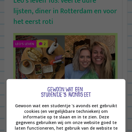
Leo’s leven 163: veel te dure
lijsten, diner in Rotterdam en voor
het eerst roti
LEO'S LEVEN
2
Goedemorgen leuke mensen en welkom bij
Gewoon wat een studentje 's avonds eet gebruikt
cookies (en vergelijkbare technieken) om
mijn dagboek van vrijdag 4 augustus. Eerder
informatie op te slaan en in te zien. Deze
deze week publiceerde ik m’n eerste dagboek
gegevens gebruiken wij om onze website goed te
laten functioneren, het gebruik van de website te
in maanden tijd en daar hebben...
Lees verder