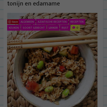
tonijn en edamame
ALGEMEEN
AZIATISCHE RECEPTEN
RECEPTEN
Save
KEUKEN
SOORT GERECHT
LEKKER
RIJST
0