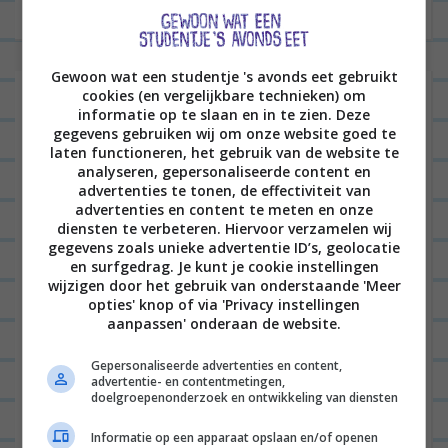
i
c
h
Gewoon wat een studentje 's avonds eet gebruikt
t
Laat een reactie achter
cookies (en vergelijkbare technieken) om
n
informatie op te slaan en in te zien. Deze
gegevens gebruiken wij om onze website goed te
Het e-mailadres wordt niet gepubliceerd.
Vereiste
a
laten functioneren, het gebruik van de website te
velden zijn gemarkeerd met
*
analyseren, gepersonaliseerde content en
v
advertenties te tonen, de effectiviteit van
i
advertenties en content te meten en onze
diensten te verbeteren. Hiervoor verzamelen wij
g
gegevens zoals unieke advertentie ID’s, geolocatie
a
en surfgedrag. Je kunt je cookie instellingen
wijzigen door het gebruik van onderstaande 'Meer
t
opties' knop of via 'Privacy instellingen
aanpassen' onderaan de website.
i
e
Naam
*
Gepersonaliseerde advertenties en content,
advertentie- en contentmetingen,
doelgroepenonderzoek en ontwikkeling van diensten
Informatie op een apparaat opslaan en/of openen