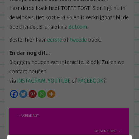
Haar derde boek heet TOFFE TOSTI’S en ligt nu in
de winkels. Het kost €14,95 en is verkrijgbaar bij de
boekhandel, Bruna of via
Bol.com
.
Bestel hier haar
eerste
of
tweede
boek.
En dan nog dit…
Bloggers houden van interactie. Ik óók! Zullen we
contact houden
via
INSTAGRAM
,
YOUTUBE
of
FACEBOOK
?
B
VORIGE POST
e
r
VOLGENDE POST