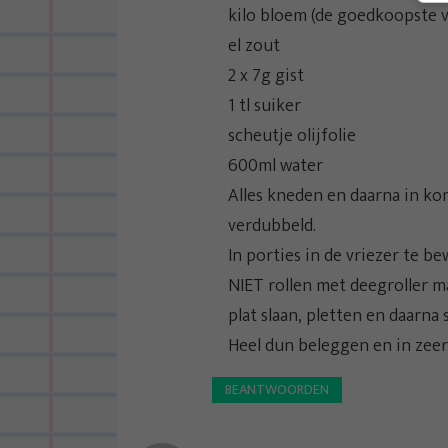
g
kilo bloem (de goedkoopste v
a
el zout
t
2 x 7g gist
i
1 tl suiker
e
scheutje olijfolie
600ml water
Alles kneden en daarna in ko
verdubbeld.
In porties in de vriezer te be
NIET rollen met deegroller ma
plat slaan, pletten en daarna
Heel dun beleggen en in zee
BEANTWOORDEN