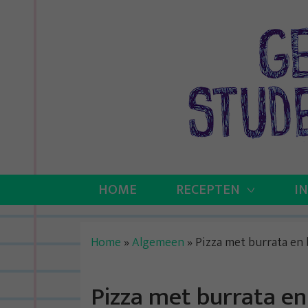
Skip
to
content
HOME
RECEPTEN
I
Home
»
Algemeen
»
Pizza met burrata en 
Pizza met burrata en