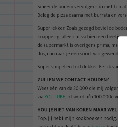
Smeer de bodem vervolgens in met tomate
Beleg de pizza daarna met burrata en verse
Super lekker. Zoals gezegd beviel de bodem
knapperig, alleen misschien een beetje zou
de supermarkt is overigens prima, maar haa
dus, dan raak je een soort van gewend aan
Super simpel en toch lekker. Eet ik vana
ZULLEN WE CONTACT HOUDEN?
Wees één van de 26.000 die mij volgen op
via
YOUTUBE
, of word m’n 100.000e volg
HOU JE NIET VAN KOKEN MAAR WEL VAN
Top: jij hebt mijn kookboeken nodig. Van