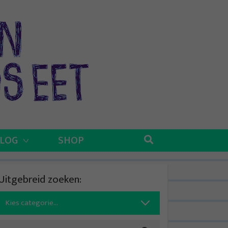
BLOG
SHOP
Uitgebreid zoeken:
Search
for: