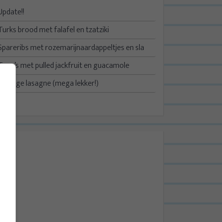
Update!!
Turks brood met falafel en tzatziki
Spareribs met rozemarijnaardappeltjes en sla
Taco’s met pulled jackfruit en guacamole
Kruidige lasagne (mega lekker!)