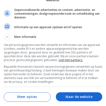
óf vinden in de boekhandel, bij Bruna, Albert
Gepersonaliseerde advertenties en content, advertentie- en
contentmetingen, doelgroepenonderzoek en ontwikkeling van
diensten
Informatie op een apparaat opslaan en/of openen
VOLGENDE POST
Meer informatie
Uw persoonsgegevens worden verwerkt en informatie van uw apparaat
(cookies, unieke ID's en andere apparaatgegevens) kan worden
opgeslagen door, geopend door en gedeeld met 332 partners of
specifiek door deze site worden gebruikt. Wij en onze partners kunnen
precieze geolocatiegegevens gebruiken.
Lijst met partners.
Bepaalde leveranciers kunnen uw persoonsgegevens verwerken op basis
van gerechtvaardigd belang. U kunt hiertegen bezwaar maken door uw
 burrata en basilicum
”
opties hieronder te beheren. Zoek onderaan deze pagina of in het
sitemenu naar een link om uw toestemming te beheren of in te trekken
via de privacy- en cookie-instellingen.
??
Meer opties
Naar de website