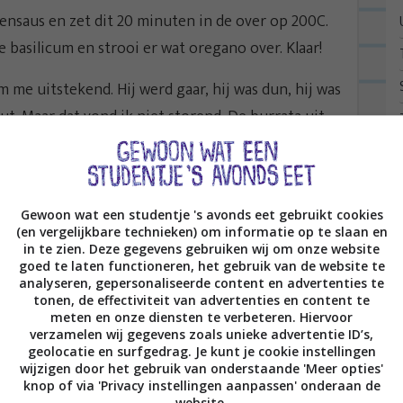
nsaus en zet dit 20 minuten in de over op 200C.
 basilicum en strooi er wat oregano over. Klaar!
 me uitstekend. Hij werd gaar, hij was dun, hij was
t. Maar dat vond ik niet storend. De burrata uit
lt het niet bij echte burrata. Niet te vaak eten
 de niet-geweldige smaak en dat is echt zonde.
vond wel weer groentes, goed?
Gewoon wat een studentje 's avonds eet gebruikt cookies
(en vergelijkbare technieken) om informatie op te slaan en
in te zien. Deze gegevens gebruiken wij om onze website
goed te laten functioneren, het gebruik van de website te
INSTAGRAM
, een van de 11.000 die kijken
analyseren, gepersonaliseerde content en advertenties te
tonen, de effectiviteit van advertenties en content te
er op
FACEBOOK
:D.
meten en onze diensten te verbeteren. Hiervoor
verzamelen wij gegevens zoals unieke advertentie ID’s,
 LEKKER ETEN?
geolocatie en surfgedrag. Je kunt je cookie instellingen
wijzigen door het gebruik van onderstaande 'Meer opties'
 mijn
eerste boek
zijn er al meer dan 10.000
knop of via 'Privacy instellingen aanpassen' onderaan de
website.