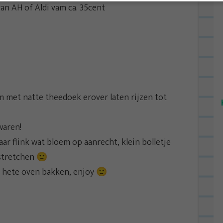
an AH of Aldi vam ca. 35cent
m met natte theedoek erover laten rijzen tot
waren!
ar flink wat bloem op aanrecht, klein bolletje
 stretchen 🙂
r hete oven bakken, enjoy 🙂