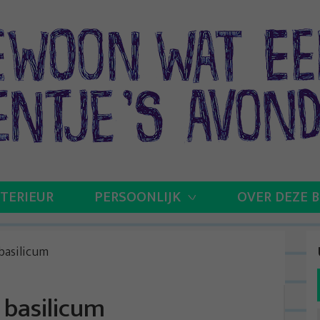
NTERIEUR
PERSOONLIJK
OVER DEZE 
basilicum
 basilicum