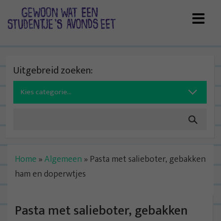
Skip
to
content
Uitgebreid zoeken:
Search
for:
Home
»
Algemeen
»
Pasta met salieboter, gebakken
ham en doperwtjes
Pasta met salieboter, gebakken