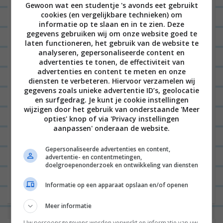
Gewoon wat een studentje 's avonds eet gebruikt
Daar deel ik dagelijks alles wat ik meemaak in mijn
cookies (en vergelijkbare technieken) om
leven. Van stories over interieurmake-overs,
informatie op te slaan en in te zien. Deze
gegevens gebruiken wij om onze website goed te
simpele DIY’s, leuke recepten, #parentlife met
laten functioneren, het gebruik van de website te
twee kleine kinderen, tot m’n
outfit of today
(of die
analyseren, gepersonaliseerde content en
advertenties te tonen, de effectiviteit van
van de kinderen) en heel veel tips om het leven zelf
advertenties en content te meten en onze
diensten te verbeteren. Hiervoor verzamelen wij
leuk te maken #zelfdeslingersophangen. Je vindt
gegevens zoals unieke advertentie ID’s, geolocatie
me als @Lterveld op Insta!
en surfgedrag. Je kunt je cookie instellingen
wijzigen door het gebruik van onderstaande 'Meer
opties' knop of via 'Privacy instellingen
aanpassen' onderaan de website.
B
VORIGE POST
Gepersonaliseerde advertenties en content,
e
advertentie- en contentmetingen,
doelgroepenonderzoek en ontwikkeling van diensten
r
VOLGENDE POST
i
Informatie op een apparaat opslaan en/of openen
c
Meer informatie
h
Uw persoonsgegevens worden verwerkt en informatie van uw