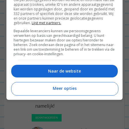
t
5 reacties op “
Pasta met salieboter,
apparaat (cookies, unieke ID's en andere apparaatgegevens)
kan worden opgeslagen door, geopend door en gedeeld met
n
gebakken ham en doperwtjes
”
332 partners of specifiek door deze site worden gebruikt. Wij
en onze partners kunnen precieze geolocatiegegevens
a
gebruiken.
Lijst met partners.
TESS
06/06/2022 op 13:51
v
Bepaalde leveranciers kunnen uw persoonsgegevens
verwerken op basis van gerechtvaardigd belang. U kunt
i
Wat nou als je nergens Salie kunt
hiertegen bezwaar maken door uw opties hieronder te
g
beheren. Zoek onderaan deze pagina of in het sitemenu naar
vinden….
een link om uw toestemming te beheren of in te trekken via de
a
privacy- en cookie-instellingen.
Alle supermarkten hier bij langs
t
geweest..
i
Naar de website
Jumbo, AH, lidl, aldi….. nergens.
e
Heb je een andere optie voor de
Meer opties
salie? Verder heb ik alles in huis
namelijk!
BEANTWOORDEN