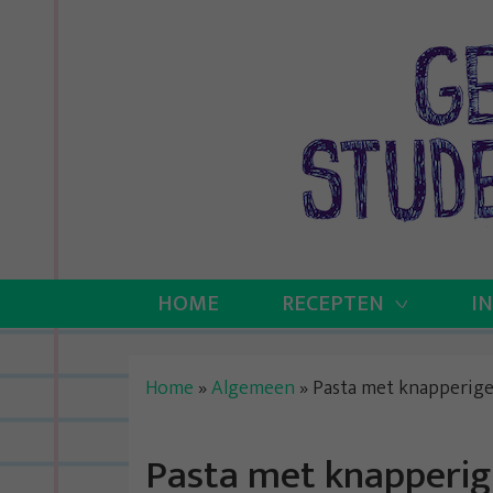
Skip
to
content
HOME
RECEPTEN
I
Home
»
Algemeen
»
Pasta met knapperige
Pasta met knapperige