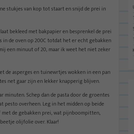
ine stukjes van kop tot staart en snijd de prei in
plaat bekleed met bakpapier en besprenkel de prei
ens in de oven op 200C totdat het er echt gebakken
mij een minuut of 20, maar ik weet het niet zeker
met de asperges en tuinewrtjes wokken in een pan
tes net gaar zijn en lekker knapperig blijven.
ar minuten. Schep dan de pasta door de groentes
 wat pesto overheen. Leg in het midden op beide
af met de gebakken prei, wat pijnboompitten,
etje olijfolie over. Klaar!