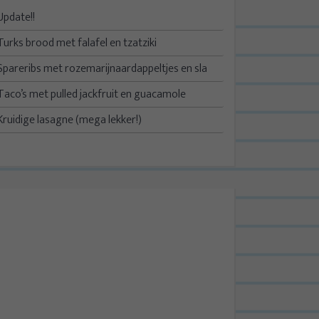
Update!!
Turks brood met falafel en tzatziki
Spareribs met rozemarijnaardappeltjes en sla
Taco’s met pulled jackfruit en guacamole
Kruidige lasagne (mega lekker!)