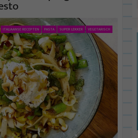
esto
ITALIAANSE RECEPTEN
PASTA
SUPER LEKKER
VEGETARISCH