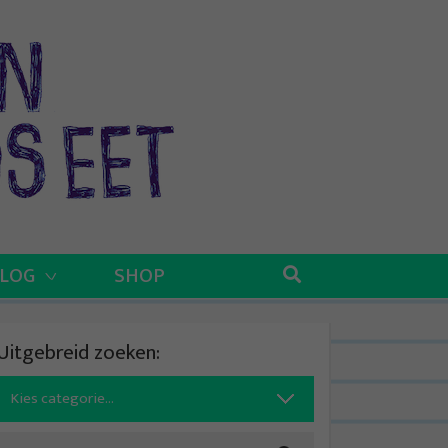
BLOG
SHOP
Uitgebreid zoeken:
Search
for: