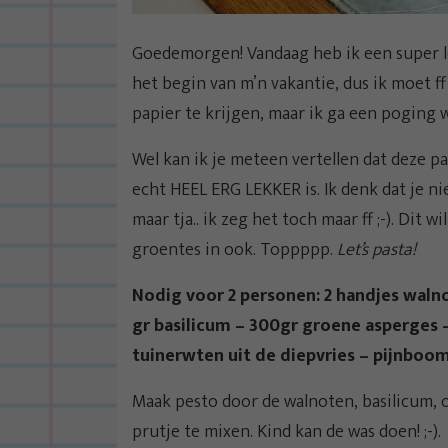
Goedemorgen! Vandaag heb ik een super le
het begin van m’n vakantie, dus ik moet f
papier te krijgen, maar ik ga een poging 
Wel kan ik je meteen vertellen dat deze p
echt HEEL ERG LEKKER is. Ik denk dat je n
maar tja.. ik zeg het toch maar ff ;-). Dit wi
groentes in ook. Toppppp.
Let’s pasta!
Nodig voor 2 personen: 2 handjes walnot
gr basilicum – 300gr groene asperges – 
tuinerwten uit de diepvries – pijnboo
Maak pesto door de walnoten, basilicum, o
prutje te mixen. Kind kan de was doen! ;-).