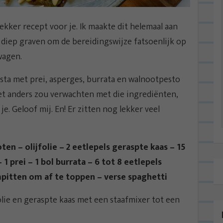
kker recept voor je. Ik maakte dit helemaal aan
f diep graven om de bereidingswijze fatsoenlijk op
wagen.
asta met prei, asperges, burrata en walnootpesto
iet anders zou verwachten met die ingrediënten,
l je. Geloof mij. En! Er zitten nog lekker veel
en – olijfolie – 2 eetlepels geraspte kaas – 15
1 prei – 1 bol burrata – 6 tot 8 eetlepels
mpitten om af te toppen – verse spaghetti
lie en geraspte kaas met een staafmixer tot een