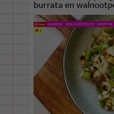
burrata en walnootp
ALGEMEEN
LEUK VOOR ETENTJE
RECEPTEN
Save
3