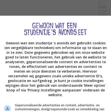
estaurant-waardig-lekker, al zeg ik het zelf. De
n smaakvol, de pesto was verrukkelijk, de burrata
rei
on top
is
awesome
. Echt: een totaal heerlijke
enoot?) hier blij van wordt <3.
Gewoon wat een studentje 's avonds eet gebruikt cookies
(en vergelijkbare technieken) om informatie op te slaan en
TOSTI’S is net uit! Check het
hier
!
in te zien. Deze gegevens gebruiken wij om onze website
goed te laten functioneren, het gebruik van de website te
analyseren, gepersonaliseerde content en advertenties te
p de hoogte van nieuwe recepten via
FACEBOOK
.
tonen, de effectiviteit van advertenties en content te
meten en onze diensten te verbeteren. Hiervoor
verzamelen wij gegevens zoals unieke advertentie ID’s,
geolocatie en surfgedrag. Je kunt je cookie instellingen
wijzigen door het gebruik van onderstaande 'Meer opties'
knop of via 'Privacy instellingen aanpassen' onderaan de
VOLGENDE POST
website.
Gepersonaliseerde advertenties en content, advertentie- en
contentmetingen, doelgroepenonderzoek en ontwikkeling van