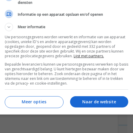
diensten
Informatie op een apparaat opslaan en/of openen
 knapperige prei & asperges,
Meer informatie
to
”
Uw persoonsgegevens worden verwerkt en informatie van uw apparaat
(cookies, unieke ID's en andere apparaatgegevens) kan worden
opgeslagen door, geopend door en gedeeld met 332 partners of
specifiek door deze site worden gebruikt. Wij en onze partners kunnen
precieze geolocatiegegevens gebruiken.
Lijst met partners.
e ingredienten!
Bepaalde leveranciers kunnen uw persoonsgegevens verwerken op basis
van gerechtvaardigd belang. U kunt hiertegen bezwaar maken door uw
opties hieronder te beheren. Zoek onderaan deze pagina of in het
sitemenu naar een link om uw toestemming te beheren of in te trekken
via de privacy- en cookie-instellingen.
op 14:29
Meer opties
Naar de website
je van de walnoten, kaas, olijfolie en basilicum!