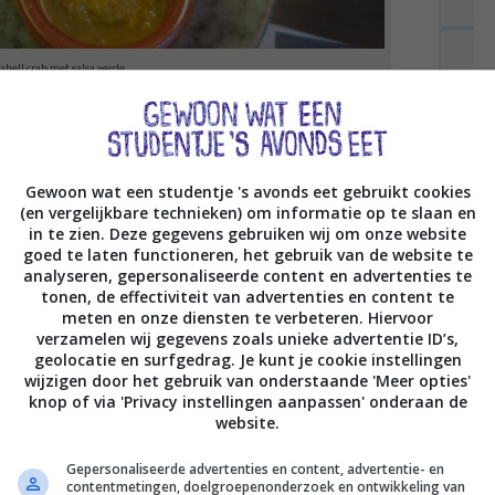
shell crab met salsa verde
, maar ik vond persoonlijk wel dat er weinig
 een plaat vol met spiesjes waarvan toch zeker 80%
rste foto). Wel erg lekker, maar wel veel van
Gewoon wat een studentje 's avonds eet gebruikt cookies
(en vergelijkbare technieken) om informatie op te slaan en
in te zien. Deze gegevens gebruiken wij om onze website
goed te laten functioneren, het gebruik van de website te
van tonijn met gemberrijst, limoen en soja. Echt
analyseren, gepersonaliseerde content en advertenties te
tonen, de effectiviteit van advertenties en content te
meten en onze diensten te verbeteren. Hiervoor
verzamelen wij gegevens zoals unieke advertentie ID’s,
geolocatie en surfgedrag. Je kunt je cookie instellingen
wijzigen door het gebruik van onderstaande 'Meer opties'
knop of via 'Privacy instellingen aanpassen' onderaan de
website.
Gepersonaliseerde advertenties en content, advertentie- en
contentmetingen, doelgroepenonderzoek en ontwikkeling van