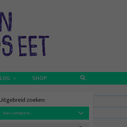
BLOG
SHOP
Uitgebreid zoeken:
Search
for: