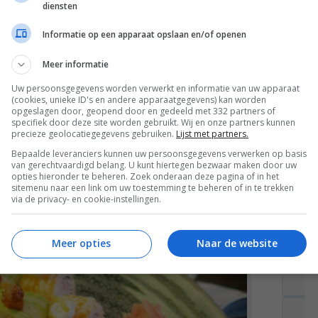
diensten
Informatie op een apparaat opslaan en/of openen
Meer informatie
Uw persoonsgegevens worden verwerkt en informatie van uw apparaat
(cookies, unieke ID's en andere apparaatgegevens) kan worden
opgeslagen door, geopend door en gedeeld met 332 partners of
specifiek door deze site worden gebruikt. Wij en onze partners kunnen
precieze geolocatiegegevens gebruiken.
Lijst met partners.
Bepaalde leveranciers kunnen uw persoonsgegevens verwerken op basis
van gerechtvaardigd belang. U kunt hiertegen bezwaar maken door uw
opties hieronder te beheren. Zoek onderaan deze pagina of in het
sitemenu naar een link om uw toestemming te beheren of in te trekken
ijst met een dip van soja en limoen: suuuper lekker.
via de privacy- en cookie-instellingen.
norm, maar wat ze serveren is prima.
Meer opties
Naar de website