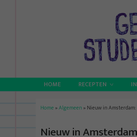
Skip
to
content
HOME
RECEPTEN
I
Home
»
Algemeen
»
Nieuw in Amsterdam: 
Nieuw in Amsterdam: