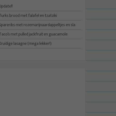
Update!!
Turks brood met falafel en tzatziki
Spareribs met rozemarijnaardappeltjes en sla
Taco’s met pulled jackfruit en guacamole
Kruidige lasagne (mega lekker!)