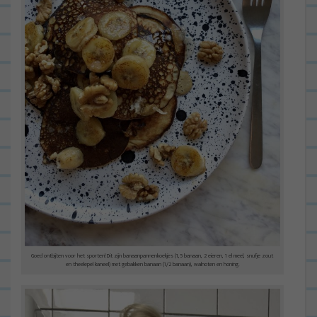
Goed ontbijten voor het sporten! Dit zijn banaanpannenkoekjes (1,5 banaan, 2 eieren, 1 el meel, snufje zout
en theelepel kaneel) met gebakken banaan (1/2 banaan), walnoten en honing.