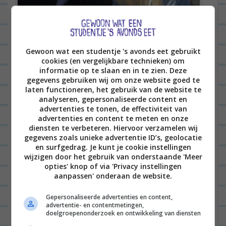
Ik ben ZO gek op het pontje. Lekker in het zonnetje, in de wind, uitzicht op Amsterdam… <3
Gewoon wat een studentje 's avonds eet gebruikt
Ik had een afspraak bij Redbull en vond dat een
cookies (en vergelijkbare technieken) om
informatie op te slaan en in te zien. Deze
heel leuk gesprek. Ik hoop dat er een
gegevens gebruiken wij om onze website goed te
laten functioneren, het gebruik van de website te
samenwerking uit komt.
analyseren, gepersonaliseerde content en
advertenties te tonen, de effectiviteit van
Daarna had ik zin om het leven te vieren en dat
advertenties en content te meten en onze
deed ik dit keer niet met taart of champagne, maar
diensten te verbeteren. Hiervoor verzamelen wij
gegevens zoals unieke advertentie ID’s, geolocatie
een frikandel speciaal en een turkey stick. Gewoon
en surfgedrag. Je kunt je cookie instellingen
‘s middags, thuis, op de bank. YOLO!
wijzigen door het gebruik van onderstaande 'Meer
opties' knop of via 'Privacy instellingen
aanpassen' onderaan de website.
Gepersonaliseerde advertenties en content,
advertentie- en contentmetingen,
doelgroepenonderzoek en ontwikkeling van diensten