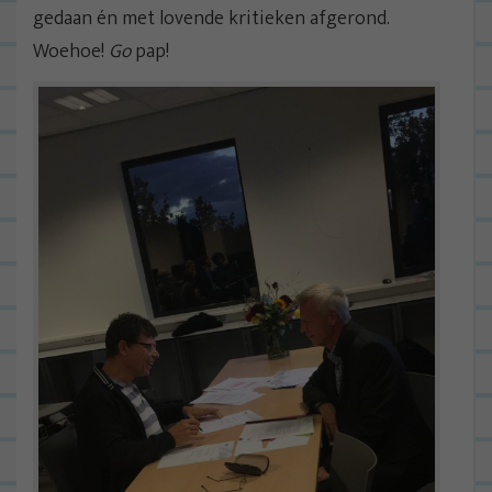
gedaan én met lovende kritieken afgerond.
Woehoe!
Go
pap!