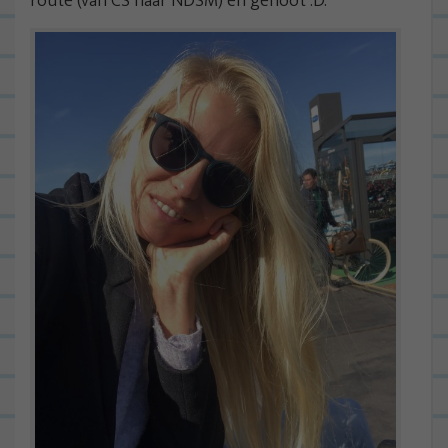
route (van CS naar NDSM) en genoot :D.