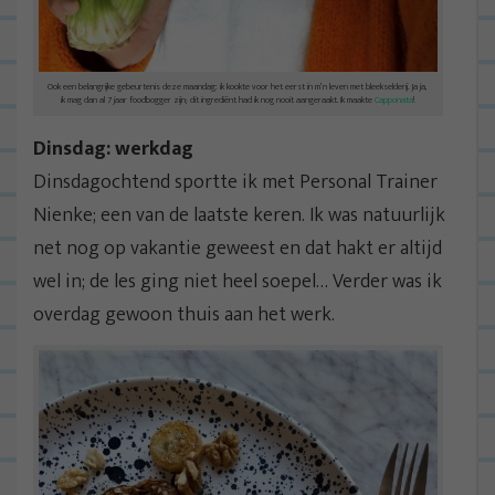
Ook een belangrijke gebeurtenis deze maandag: ik kookte voor het eerst in m’n leven met bleekselderij. Ja ja,
ik mag dan al 7 jaar foodbogger zijn; dit ingrediënt had ik nog nooit aangeraakt. Ik maakte
Capponata
!
Dinsdag: werkdag
Dinsdagochtend sportte ik met Personal Trainer
Nienke; een van de laatste keren. Ik was natuurlijk
net nog op vakantie geweest en dat hakt er altijd
wel in; de les ging niet heel soepel… Verder was ik
overdag gewoon thuis aan het werk.