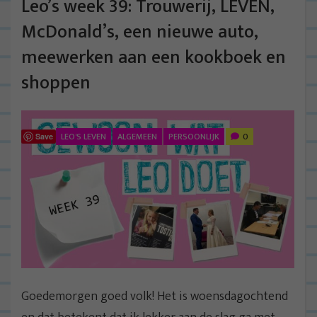
Leo’s week 39: Trouwerij, LEVEN,
McDonald’s, een nieuwe auto,
meewerken aan een kookboek en
shoppen
LEO'S LEVEN
ALGEMEEN
PERSOONLIJK
0
Save
Goedemorgen goed volk! Het is woensdagochtend