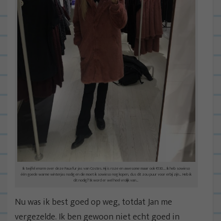
Ik twijfel enorm over deze Fauxfur jas van Costes. Hij is roze en awesome maar ook €130…. Ik heb sowieso
één goede warme winterjas nodig en die moet ik sowieso nog kopen, dus dit zou puur voor erbij zijn… Heb ik
dit nodig?! Ik word er wel heel vrolijk van…
Nu was ik best goed op weg, totdat Jan me
vergezelde. Ik ben gewoon niet echt goed in