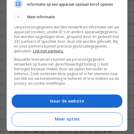
Informatie op een apparaat opslaan en/of openen
Meer informatie
Uw persoonsgegevens worden verwerkt en informatie van uw
apparaat (cookies, unieke ID's en andere apparaatgegevens)
kan worden opgeslagen door, geopend door en gedeeld met
332 partners of specifiek door deze site worden gebruikt. Wij
en onze partners kunnen precieze geolocatiegegevens
gebruiken.
Lijst met partners.
Bepaalde leveranciers kunnen uw persoonsgegevens
verwerken op basis van gerechtvaardigd belang. U kunt
hiertegen bezwaar maken door uw opties hieronder te
beheren. Zoek onderaan deze pagina of in het sitemenu naar
een link om uw toestemming te beheren of in te trekken via de
privacy- en cookie-instellingen.
Naar de website
Dotje heeft ook zin om het leven te vieren
Meer opties
‘s Avonds had Jan een borrel op werk, dus ik at