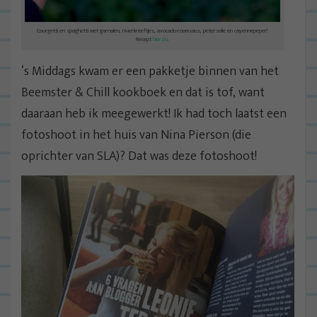
Courgetti en spaghetti met garnalen, rivierkreeftjes, avocado-roomsaus, peterselie en cayennepeper!
Recept
hierzo
.
‘s Middags kwam er een pakketje binnen van het
Beemster & Chill kookboek en dat is tof, want
daaraan heb ik meegewerkt! Ik had toch laatst een
fotoshoot in het huis van Nina Pierson (die
oprichter van SLA)? Dat was deze fotoshoot!