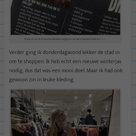
Ik mag 10 van deze KAAS-kookboeken weggeven via mijn Instagram! Check het
hierrr
.
Verder ging ik donderdagavond lekker de stad in
om te shoppen. Ik heb echt een nieuwe winterjas
nodig, dus dat was een mooi doel. Maar ik had ook
gewoon zin in leuke kleding.