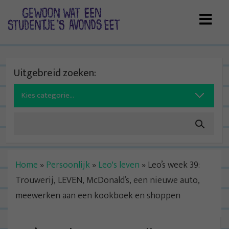
Skip
to
content
Uitgebreid zoeken:
Search
for:
Home
»
Persoonlijk
»
Leo's leven
»
Leo’s week 39:
Trouwerij, LEVEN, McDonald’s, een nieuwe auto,
meewerken aan een kookboek en shoppen