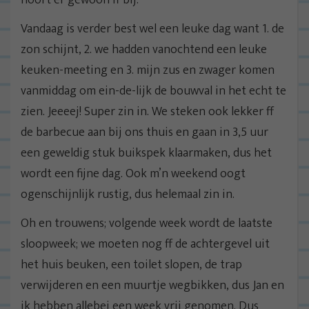
hoort er gewoon ff bij.
Vandaag is verder best wel een leuke dag want 1. de
zon schijnt, 2. we hadden vanochtend een leuke
keuken-meeting en 3. mijn zus en zwager komen
vanmiddag om ein-de-lijk de bouwval in het echt te
zien. Jeeeej! Super zin in. We steken ook lekker ff
de barbecue aan bij ons thuis en gaan in 3,5 uur
een geweldig stuk buikspek klaarmaken, dus het
wordt een fijne dag. Ook m’n weekend oogt
ogenschijnlijk rustig, dus helemaal zin in.
Oh en trouwens; volgende week wordt de laatste
sloopweek; we moeten nog ff de achtergevel uit
het huis beuken, een toilet slopen, de trap
verwijderen en een muurtje wegbikken, dus Jan en
ik hebben allebei een week vrij genomen. Dus