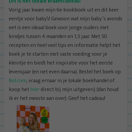
Dit is het ideale kraamcadeau:
Vorig jaar kwam mijn 6e kookboek uit en dit keer
eentje voor baby’s! Gewoon wat mijn baby ‘s avonds
eet is een ideaal boek voor jonge ouders met
kindjes tussen 4 maanden en 1,5 jaar. Met 50
recepten en heel veel tips en informatie helpt het
boek je te starten met vaste voeding voor je
kleintje én biedt het inspiratie voor het eerste
levensjaar (en net even daarna). Bestel het boek op
Bol.com
, vraag ernaar in je lokale boekhandel of
koop het
hier
direct bij mijn uitgeverij (dan houd
ik er het meeste aan over). Geef het cadeau!