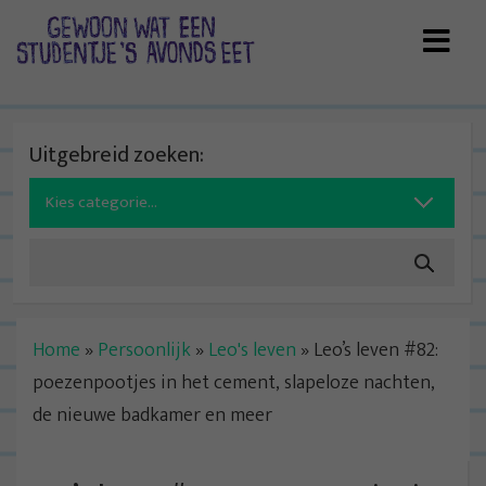
Skip
to
content
Uitgebreid zoeken:
Search
for:
Home
»
Persoonlijk
»
Leo's leven
»
Leo’s leven #82:
poezenpootjes in het cement, slapeloze nachten,
de nieuwe badkamer en meer