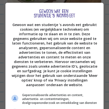
Gewoon wat een studentje 's avonds eet gebruikt
‘s Avonds op de bank heb ik met Jan weer die serie
cookies (en vergelijkbare technieken) om
opgepakt waar we zaterdag aan waren begonnen
informatie op te slaan en in te zien. Deze
gegevens gebruiken wij om onze website goed te
en het was nog steeds niet baanbrekend, maar wel
laten functioneren, het gebruik van de website te
prima (13 geboden). Jan viel om 8 uur in slaap en
analyseren, gepersonaliseerde content en
advertenties te tonen, de effectiviteit van
Ted en ik zijn om 9 uur naar boven gegaan. Tijd om
advertenties en content te meten en onze
diensten te verbeteren. Hiervoor verzamelen wij
weer even een boek te lezen voor het slapen gaan,
gegevens zoals unieke advertentie ID’s, geolocatie
om m’n gedachtes even ergens anders te hebben.
en surfgedrag. Je kunt je cookie instellingen
wijzigen door het gebruik van onderstaande 'Meer
opties' knop of via 'Privacy instellingen
aanpassen' onderaan de website.
Gepersonaliseerde advertenties en content,
advertentie- en contentmetingen,
doelgroepenonderzoek en ontwikkeling van diensten