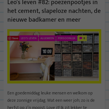
Leo’s leven #82: poezenpootjes in
het cement, slapeloze nachten, de
nieuwe badkamer en meer
LEO'S LEVEN
ALGEMEEN
PERSOONLIJK
8
Save
Een goedemiddag leuke mensen en welkom op
deze zonnige vrijdag. Wat een weer joh; zo is de
herfst op z’n mooist. Love it! Ik zit lekker te