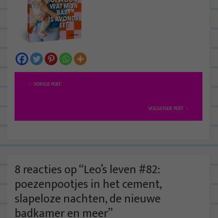
B
VORIGE POST
e
r
VOLGENDE POST
i
c
h
t
8 reacties op “
Leo’s leven #82:
n
poezenpootjes in het cement,
a
slapeloze nachten, de nieuwe
v
badkamer en meer
”