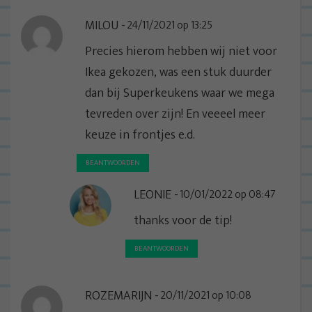
i
MILOU
24/11/2021 op 13:25
g
a
Precies hierom hebben wij niet voor
t
Ikea gekozen, was een stuk duurder
i
dan bij Superkeukens waar we mega
e
tevreden over zijn! En veeeel meer
keuze in frontjes e.d.
BEANTWOORDEN
LEONIE
10/01/2022 op 08:47
thanks voor de tip!
BEANTWOORDEN
ROZEMARIJN
20/11/2021 op 10:08