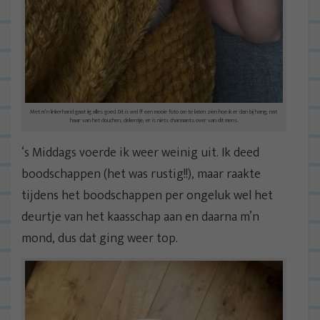
Met m’n linkerhand gaat iig alles goed. Dit is wel ff een mooie foto om te laten zien hoe ik er dan bij hang; nat
haar van het douchen, dekentje; er is niets charmants over van dit mens.
‘s Middags voerde ik weer weinig uit. Ik deed
boodschappen (het was rustig!!), maar raakte
tijdens het boodschappen per ongeluk wel het
deurtje van het kaasschap aan en daarna m’n
mond, dus dat ging weer top.