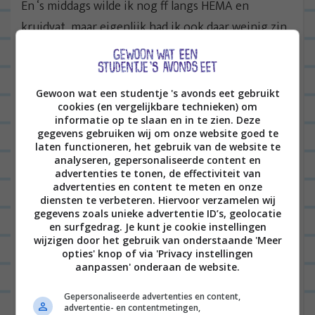
En ‘s middags wilde ik nog ff langs HEMA en
kruidvat, maar eigenlijk had ik ook daar weinig zin
in. En dus… hing ik op de bank met The Walking
Dead! 😀
Gewoon wat een studentje 's avonds eet gebruikt
‘s Avonds wist ik mezelf van de bank te takelen en
cookies (en vergelijkbare technieken) om
maakte ik eindelijk asperges klaar! ZO lekker. Het
informatie op te slaan en in te zien. Deze
gegevens gebruiken wij om onze website goed te
recept komt nog online :).
laten functioneren, het gebruik van de website te
analyseren, gepersonaliseerde content en
advertenties te tonen, de effectiviteit van
advertenties en content te meten en onze
diensten te verbeteren. Hiervoor verzamelen wij
gegevens zoals unieke advertentie ID’s, geolocatie
en surfgedrag. Je kunt je cookie instellingen
wijzigen door het gebruik van onderstaande 'Meer
opties' knop of via 'Privacy instellingen
aanpassen' onderaan de website.
Gepersonaliseerde advertenties en content,
advertentie- en contentmetingen,