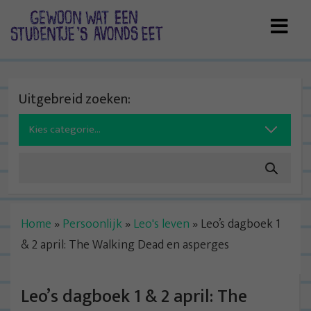
Skip
to
content
Uitgebreid zoeken:
Search
for:
Home
»
Persoonlijk
»
Leo's leven
»
Leo’s dagboek 1
& 2 april: The Walking Dead en asperges
Leo’s dagboek 1 & 2 april: The