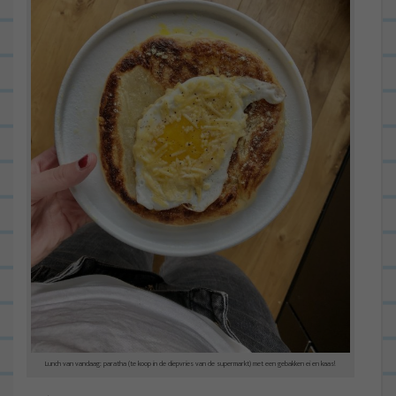
Lunch van vandaag: paratha (te koop in de diepvries van de supermarkt) met een gebakken ei en kaas!