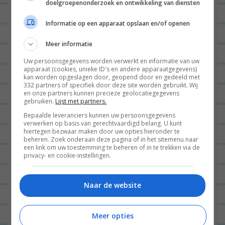
doelgroepenonderzoek en ontwikkeling van diensten
Informatie op een apparaat opslaan en/of openen
Meer informatie
Uw persoonsgegevens worden verwerkt en informatie van uw
apparaat (cookies, unieke ID's en andere apparaatgegevens)
kan worden opgeslagen door, geopend door en gedeeld met
332 partners of specifiek door deze site worden gebruikt. Wij
en onze partners kunnen precieze geolocatiegegevens
gebruiken.
Lijst met partners.
Bepaalde leveranciers kunnen uw persoonsgegevens
verwerken op basis van gerechtvaardigd belang. U kunt
hiertegen bezwaar maken door uw opties hieronder te
beheren. Zoek onderaan deze pagina of in het sitemenu naar
een link om uw toestemming te beheren of in te trekken via de
Daarna hadden Jan en ik de eerste avond samen op
privacy- en cookie-instellingen.
de bank deze week. We bespraken een Secret
Project met elkaar en daarna was het tijd voor
Naar de website
chillen. Expeditie Robinson aan en gáán!
Meer opties
En dat waren alweer mijn woensdag en donderdag.