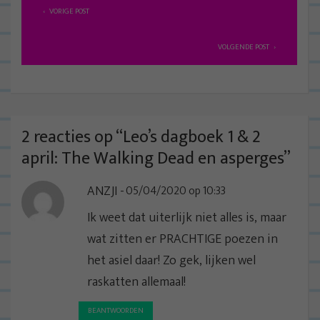
B
VORIGE POST
e
r
VOLGENDE POST
i
c
h
t
2 reacties op “
Leo’s dagboek 1 & 2
n
april: The Walking Dead en asperges
”
a
ANZJI
05/04/2020 op 10:33
v
i
Ik weet dat uiterlijk niet alles is, maar
g
wat zitten er PRACHTIGE poezen in
a
het asiel daar! Zo gek, lijken wel
t
raskatten allemaal!
i
BEANTWOORDEN