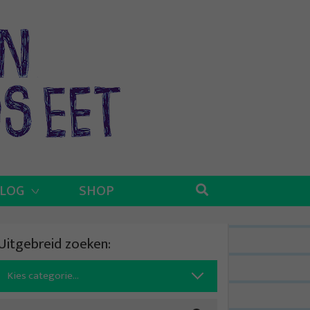
BLOG
SHOP
Uitgebreid zoeken:
Search
for: