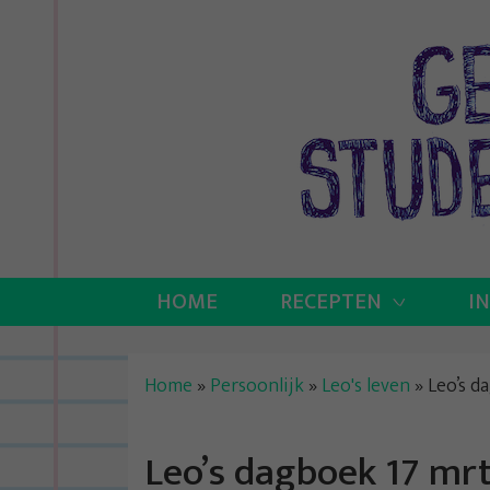
Skip
to
content
HOME
RECEPTEN
I
Home
»
Persoonlijk
»
Leo's leven
»
Leo’s d
Leo’s dagboek 17 mrt