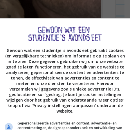
Gewoon wat een studentje 's avonds eet gebruikt cookies
(en vergelijkbare technieken) om informatie op te slaan en
in te zien. Deze gegevens gebruiken wij om onze website
goed te laten functioneren, het gebruik van de website te
analyseren, gepersonaliseerde content en advertenties te
tonen, de effectiviteit van advertenties en content te
 (mij vooral) wakker, door overal rond m’n hoofd te lopen, op m’n kussen te
meten en onze diensten te verbeteren. Hiervoor
 werkt, gaat ‘ie op Jan liggen. Ik lig ondertussen op m’n buik (ik slaap vaak op
verzamelen wij gegevens zoals unieke advertentie ID’s,
pleet in coma tijdens deze foto XD.
geolocatie en surfgedrag. Je kunt je cookie instellingen
wijzigen door het gebruik van onderstaande 'Meer opties'
n nieuwe dagboek. En dat vond ik heer-lijk om te
knop of via 'Privacy instellingen aanpassen' onderaan de
website.
 dag en ‘m zo positief mogelijk in te steken, dus
k, bleek later in de reacties. YES! 😀
Gepersonaliseerde advertenties en content, advertentie- en
contentmetingen, doelgroepenonderzoek en ontwikkeling van