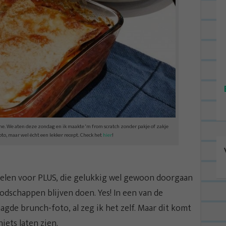
line. We aten deze zondag en ik maakte ‘m from scratch zonder pakje of zakje
oto, maar wel écht een lekker recept. Check het
hier
!
ikelen voor PLUS, die gelukkig wel gewoon doorgaan
dschappen blijven doen. Yes! In een van de
agde brunch-foto, al zeg ik het zelf. Maar dit komt
niets laten zien.