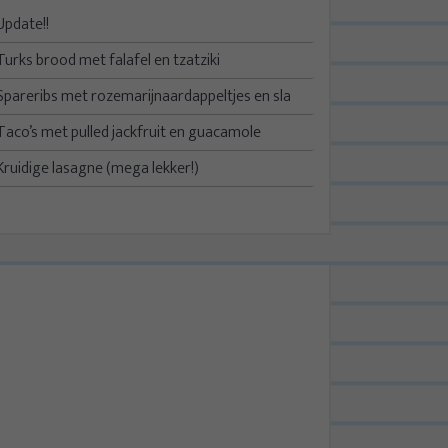
Update!!
Turks brood met falafel en tzatziki
Spareribs met rozemarijnaardappeltjes en sla
Taco’s met pulled jackfruit en guacamole
Kruidige lasagne (mega lekker!)