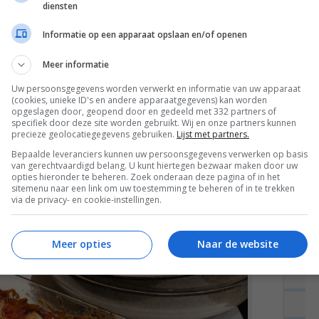
diensten
ral bezig met het pluggen van m’n
10 tips voor
Informatie op een apparaat opslaan en/of openen
ek
, publiceerde
Elske’s kant & klaar recensie
(die
Meer informatie
of dat dit ongeveer de enige dingen zijn die je
Uw persoonsgegevens worden verwerkt en informatie van uw apparaat
t kunt scoren, haha) en plande wat van Elske’s
(cookies, unieke ID's en andere apparaatgegevens) kan worden
opgeslagen door, geopend door en gedeeld met 332 partners of
der voor mijn site, omdat ze in een grote
specifiek door deze site worden gebruikt. Wij en onze partners kunnen
precieze geolocatiegegevens gebruiken.
Lijst met partners.
r gister gesproken en gaat ook bij Elske alles
Bepaalde leveranciers kunnen uw persoonsgegevens verwerken op basis
met een online project bezig voor haar werk, dus
van gerechtvaardigd belang. U kunt hiertegen bezwaar maken door uw
opties hieronder te beheren. Zoek onderaan deze pagina of in het
sitemenu naar een link om uw toestemming te beheren of in te trekken
via de privacy- en cookie-instellingen.
Meer opties
Naar de website