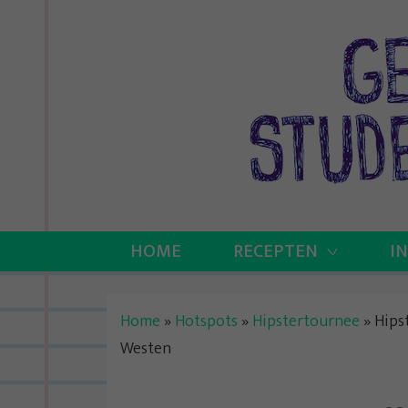
Skip
to
content
HOME
RECEPTEN
I
Home
»
Hotspots
»
Hipstertournee
»
Hips
Westen