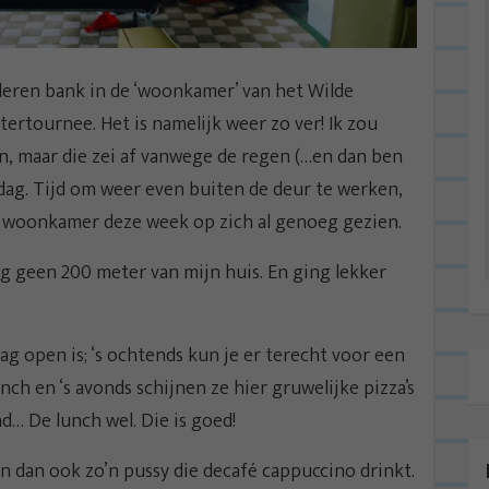
leren bank in de ‘woonkamer’ van het Wilde
ertournee. Het is namelijk weer zo ver! Ik zou
n, maar die zei af vanwege de regen (…en dan ben
ddag. Tijd om weer even buiten de deur te werken,
n woonkamer deze week op zich al genoeg gezien.
og geen 200 meter van mijn huis. En ging lekker
ag open is; ‘s ochtends kun je er terecht voor een
unch en ‘s avonds schijnen ze hier gruwelijke pizza’s
d… De lunch wel. Die is goed!
ben dan ook zo’n pussy die decafé cappuccino drinkt.