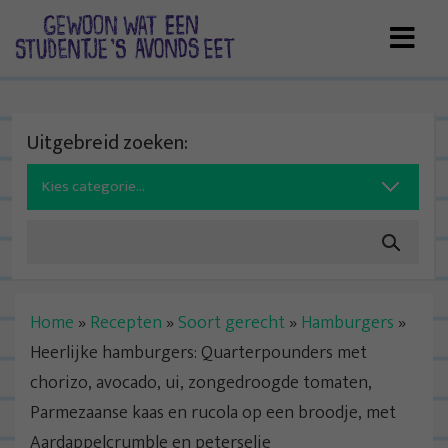
Skip
to
content
Uitgebreid zoeken:
Search
for:
Home
»
Recepten
»
Soort gerecht
»
Hamburgers
»
Heerlijke hamburgers: Quarterpounders met
chorizo, avocado, ui, zongedroogde tomaten,
Parmezaanse kaas en rucola op een broodje, met
Aardappelcrumble en peterselie