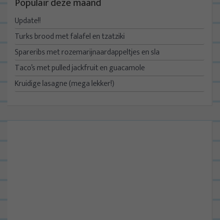
Populair deze maand
Update!!
Turks brood met falafel en tzatziki
Spareribs met rozemarijnaardappeltjes en sla
Taco’s met pulled jackfruit en guacamole
Kruidige lasagne (mega lekker!)