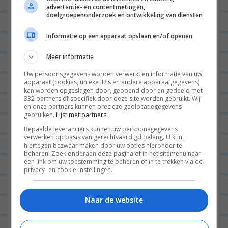
BEANTWOORDEN
advertentie- en contentmetingen,
doelgroepenonderzoek en ontwikkeling van diensten
ANONIEM
15/12/2013 op
Informatie op een apparaat opslaan en/of openen
08:45
Meer informatie
italiaanse bol! hmmm!
Uw persoonsgegevens worden verwerkt en informatie van uw
apparaat (cookies, unieke ID's en andere apparaatgegevens)
BEANTWOORDEN
kan worden opgeslagen door, geopend door en gedeeld met
332 partners of specifiek door deze site worden gebruikt. Wij
en onze partners kunnen precieze geolocatiegegevens
gebruiken.
Lijst met partners.
JOYCE
11/12/2013 op 10:20
Bepaalde leveranciers kunnen uw persoonsgegevens
verwerken op basis van gerechtvaardigd belang. U kunt
Dit lijkt me echt onwijs lekker!
hiertegen bezwaar maken door uw opties hieronder te
beheren. Zoek onderaan deze pagina of in het sitemenu naar
Binnenkort eens proberen
een link om uw toestemming te beheren of in te trekken via de
privacy- en cookie-instellingen.
BEANTWOORDEN
Naar de website
LEONIE
11/12/2013 op 19:23
Nice! Ben benieuwd hoe je