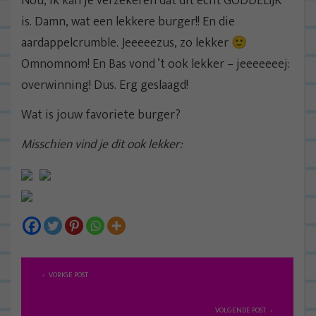
Nou, ik kan je verzekeren dat dit echt GODDELIJK
is. Damn, wat een lekkere burger!! En die
aardappelcrumble. Jeeeeezus, zo lekker 🙂
Omnomnom! En Bas vond ‘t ook lekker – jeeeeeeej:
overwinning! Dus. Erg geslaagd!
Wat is jouw favoriete burger?
Misschien vind je dit ook lekker:
B
VORIGE POST
e
r
VOLGENDE POST