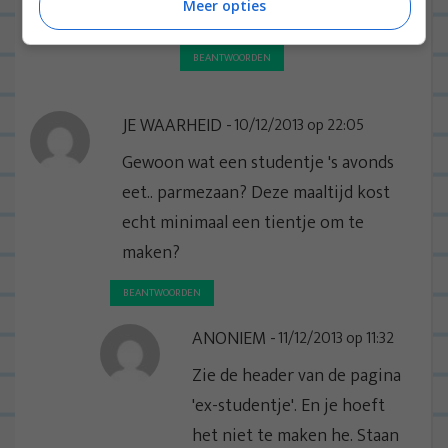
Meer opties
het gaat vinden 🙂
BEANTWOORDEN
JE WAARHEID
10/12/2013 op 22:05
Gewoon wat een studentje 's avonds
eet.. parmezaan? Deze maaltijd kost
echt minimaal een tientje om te
maken?
BEANTWOORDEN
ANONIEM
11/12/2013 op 11:32
Zie de header van de pagina
'ex-studentje'. En je hoeft
het niet te maken he. Staan