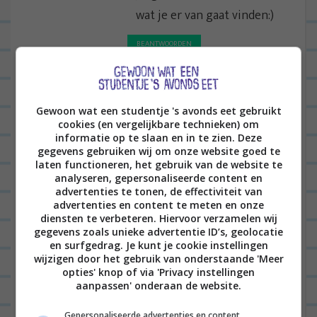
wat je er van gaat vinden:)
BEANTWOORDEN
ANONIEM
11/12/2013 op 11:08
Gewoon wat een studentje 's avonds eet gebruikt
Beetje flauw broodje terwijl de rest
cookies (en vergelijkbare technieken) om
zo lekker en luxe is?
informatie op te slaan en in te zien. Deze
gegevens gebruiken wij om onze website goed te
laten functioneren, het gebruik van de website te
BEANTWOORDEN
analyseren, gepersonaliseerde content en
advertenties te tonen, de effectiviteit van
LEONIE
11/12/2013 op 19:25
advertenties en content te meten en onze
diensten te verbeteren. Hiervoor verzamelen wij
haha ja, precies de
gegevens zoals unieke advertentie ID’s, geolocatie
conclusie na dit maaltje:P
en surfgedrag. Je kunt je cookie instellingen
wijzigen door het gebruik van onderstaande 'Meer
Misschien beter met een
opties' knop of via 'Privacy instellingen
aanpassen' onderaan de website.
knapperige maisbol o.i.d.!
Gepersonaliseerde advertenties en content,