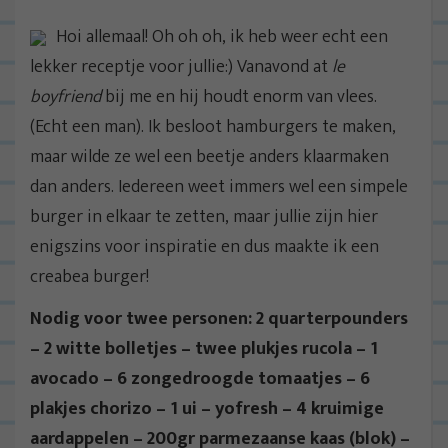
Hoi allemaal! Oh oh oh, ik heb weer echt een
lekker receptje voor jullie:) Vanavond at
le
boyfriend
bij me en hij houdt enorm van vlees.
(Echt een man). Ik besloot hamburgers te maken,
maar wilde ze wel een beetje anders klaarmaken
dan anders. Iedereen weet immers wel een simpele
burger in elkaar te zetten, maar jullie zijn hier
enigszins voor inspiratie en dus maakte ik een
creabea burger!
Nodig voor twee personen: 2 quarterpounders
– 2 witte bolletjes – twee plukjes rucola – 1
avocado – 6 zongedroogde tomaatjes – 6
plakjes chorizo – 1 ui – yofresh – 4 kruimige
aardappelen – 200gr parmezaanse kaas (blok) –