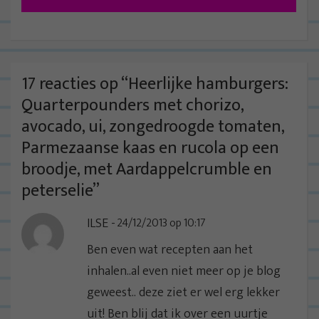
i
c
h
t
17 reacties op “
Heerlijke hamburgers:
n
Quarterpounders met chorizo,
a
avocado, ui, zongedroogde tomaten,
v
Parmezaanse kaas en rucola op een
i
broodje, met Aardappelcrumble en
g
peterselie
”
a
ILSE
24/12/2013 op 10:17
t
i
Ben even wat recepten aan het
e
inhalen..al even niet meer op je blog
geweest.. deze ziet er wel erg lekker
uit! Ben blij dat ik over een uurtje