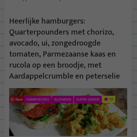
Heerlijke hamburgers:
Quarterpounders met chorizo,
avocado, ui, zongedroogde
tomaten, Parmezaanse kaas en
rucola op een broodje, met
Aardappelcrumble en peterselie
HAMBURGERS
ALGEMEEN
SUPER LEKKER
17
Save