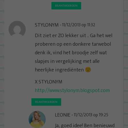
BEANTWOORDEN
STYLONYM
11/12/2013 op 11:32
Dit ziet er ZO lekker uit .. Ga het wel
proberen op een donkere tarwebol
denk ik, vind het broodje zelf wat
slapjes in vergelijking met alle
heerlijke ingrediënten 🙂
X STYLONYM
http://www.stylonym.blogspot.com
BEANTWOORDEN
LEONIE
11/12/2013 op 19:25
Ja, goed idee! Ben benieuwd