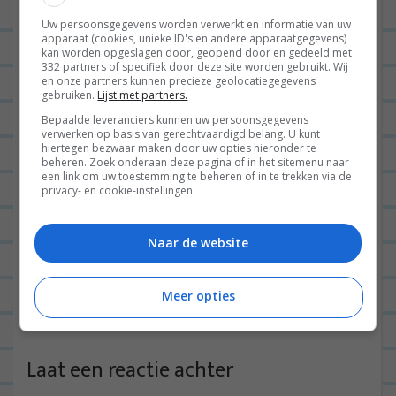
e
of viel dat dus mee?
Uw persoonsgegevens worden verwerkt en informatie van uw
apparaat (cookies, unieke ID's en andere apparaatgegevens)
BEANTWOORDEN
kan worden opgeslagen door, geopend door en gedeeld met
332 partners of specifiek door deze site worden gebruikt. Wij
LEONIE
09/02/2022 op 09:27
en onze partners kunnen precieze geolocatiegegevens
gebruiken.
Lijst met partners.
Nee, maar 25 min is idd wel
Bepaalde leveranciers kunnen uw persoonsgegevens
verwerken op basis van gerechtvaardigd belang. U kunt
de max voor de zalm!
hiertegen bezwaar maken door uw opties hieronder te
beheren. Zoek onderaan deze pagina of in het sitemenu naar
Gelukkig zit er ook die
een link om uw toestemming te beheren of in te trekken via de
romige kruidenroomkaas
privacy- en cookie-instellingen.
in, dus dat maakt het prima.
Naar de website
Maar langer dan 25 minuten
moet ‘ie er idd niet in 😀
Meer opties
BEANTWOORDEN
Laat een reactie achter