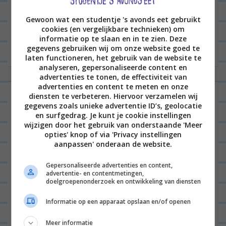
B
VORIGE POST
e
Gewoon wat een studentje 's avonds eet gebruikt
r
cookies (en vergelijkbare technieken) om
VOLGENDE POST
informatie op te slaan en in te zien. Deze
i
gegevens gebruiken wij om onze website goed te
laten functioneren, het gebruik van de website te
c
analyseren, gepersonaliseerde content en
h
advertenties te tonen, de effectiviteit van
advertenties en content te meten en onze
t
2 reacties op “
Zalm met roomkaas in
diensten te verbeteren. Hiervoor verzamelen wij
n
gegevens zoals unieke advertentie ID’s, geolocatie
bladerdeeg
”
en surfgedrag. Je kunt je cookie instellingen
a
wijzigen door het gebruik van onderstaande 'Meer
MAAIKE
01/02/2022 op 09:40
v
opties' knop of via 'Privacy instellingen
aanpassen' onderaan de website.
i
Ziet er echt heerlijk uit. Wel een
g
Gepersonaliseerde advertenties en content,
vraagje, is de zalm niet droog na 25
advertentie- en contentmetingen,
a
doelgroepenonderzoek en ontwikkeling van diensten
minuten oven..? Dat moet natuurlijk
t
om het bladerdeeg te garen, maar ik
Informatie op een apparaat opslaan en/of openen
i
zou dan denken dat de zalm te ver is,
Meer informatie