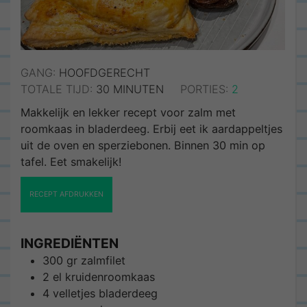
GANG:
HOOFDGERECHT
MINUTEN
TOTALE TIJD:
30
MINUTEN
PORTIES:
2
Makkelijk en lekker recept voor zalm met
roomkaas in bladerdeeg. Erbij eet ik aardappeltjes
uit de oven en sperziebonen. Binnen 30 min op
tafel. Eet smakelijk!
RECEPT AFDRUKKEN
INGREDIËNTEN
300
gr
zalmfilet
2
el
kruidenroomkaas
4
velletjes
bladerdeeg