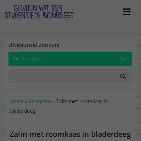
Skip
to
content
Uitgebreid zoeken:
Search
for:
Home
»
Recepten
»
Zalm met roomkaas in
bladerdeeg
Zalm met roomkaas in bladerdeeg