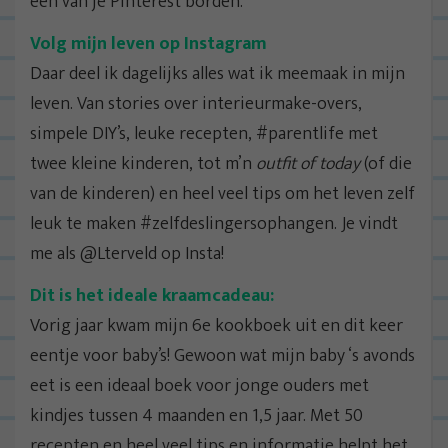
een van je Pinterest borden.
Volg mijn leven op Instagram
Daar deel ik dagelijks alles wat ik meemaak in mijn
leven. Van stories over interieurmake-overs,
simpele DIY’s, leuke recepten, #parentlife met
twee kleine kinderen, tot m’n
outfit of today
(of die
van de kinderen) en heel veel tips om het leven zelf
leuk te maken #zelfdeslingersophangen. Je vindt
me als @Lterveld op Insta!
Dit is het ideale kraamcadeau:
Vorig jaar kwam mijn 6e kookboek uit en dit keer
eentje voor baby’s! Gewoon wat mijn baby ‘s avonds
eet is een ideaal boek voor jonge ouders met
kindjes tussen 4 maanden en 1,5 jaar. Met 50
recepten en heel veel tips en informatie helpt het