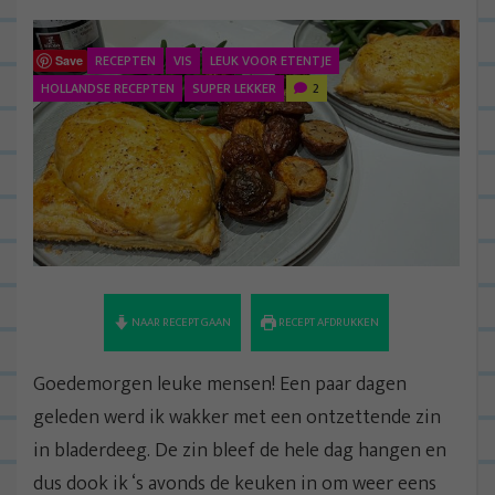
RECEPTEN
VIS
LEUK VOOR ETENTJE
Save
HOLLANDSE RECEPTEN
SUPER LEKKER
2
NAAR RECEPT GAAN
RECEPT AFDRUKKEN
Goedemorgen leuke mensen! Een paar dagen
geleden werd ik wakker met een ontzettende zin
in bladerdeeg. De zin bleef de hele dag hangen en
dus dook ik ‘s avonds de keuken in om weer eens