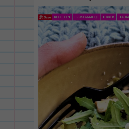
RECEPTEN
PRIMA MAALTJE
LEKKER
ITALI
Save