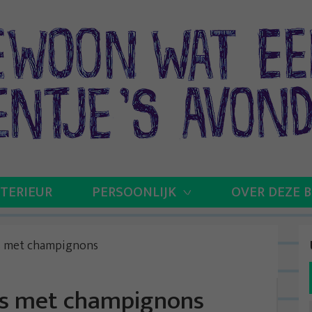
NTERIEUR
PERSOONLIJK
OVER DEZE 
us met champignons
aus met champignons