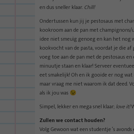
en dus sneller klaar.
Chill!
Ondertussen kun jij je pestosaus met cha
kookroom aan de pan met champignons/ui t
idee niet smeuïg genoeg en kan het nog 
kookvocht van de pasta, voordat je die af g
voeg toe aan de pan met de pestosaus en
minuutje staan en klaar! Serveer eventuee
eet smakelijk! Oh en ik gooide er nog wa
maar vraag me niet waarom ik dat deed. Voe
als ik jou was 😉
Simpel, lekker en mega snel klaar;
love it!
W
Zullen we contact houden?
Volg Gewoon wat een studentje ‘s avonds 