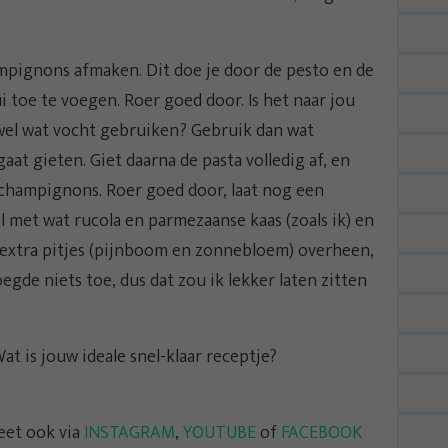
mpignons afmaken. Dit doe je door de pesto en de
oe te voegen. Roer goed door. Is het naar jou
wel wat vocht gebruiken? Gebruik dan wat
aat gieten. Giet daarna de pasta volledig af, en
 champignons. Roer goed door, laat nog een
l met wat rucola en parmezaanse kaas (zoals ik) en
t extra pitjes (pijnboom en zonnebloem) overheen,
gde niets toe, dus dat zou ik lekker laten zitten
at is jouw ideale snel-klaar receptje?
eet ook via
INSTAGRAM
,
YOUTUBE
of
FACEBOOK