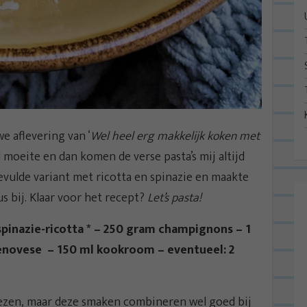
e aflevering van ‘
Wel heel erg makkelijk koken met
l moeite en dan komen de verse pasta’s mij altijd
gevulde variant met ricotta en spinazie en maakte
s bij. Klaar voor het recept?
Let’s pasta!
 spinazie-ricotta * – 250 gram champignons – 1
genovese – 150 ml kookroom – eventueel: 2
iezen, maar deze smaken combineren wel goed bij