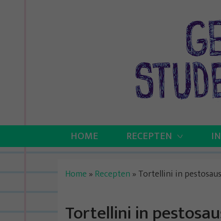
Skip
to
content
HOME
RECEPTEN
I
Home
»
Recepten
»
Tortellini in pestosa
Tortellini in pestos