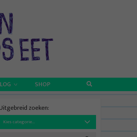
BLOG
SHOP
Uitgebreid zoeken:
Search
for: