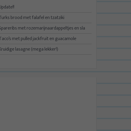
Update!!
Turks brood met falafel en tzatziki
Spareribs met rozemarijnaardappeltjes en sla
Taco’s met pulled jackfruit en guacamole
Kruidige lasagne (mega lekker!)