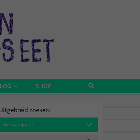
BLOG
SHOP
Uitgebreid zoeken:
Search
for: