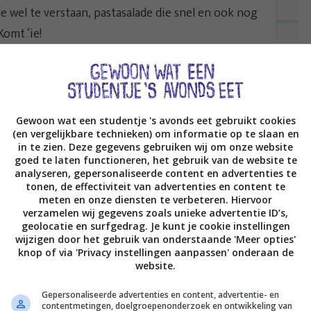
de wel te verstaan, pastasalade die snel en ook nog
omt ‘ie!
i – 1/3e bol mozzarella – 1 tomaat – 3 volle
jven * – 1/3e courgette – paar blaadjes verse
den
Gewoon wat een studentje 's avonds eet gebruikt cookies
(en vergelijkbare technieken) om informatie op te slaan en
t paste perfect. Knoflook olijven of olijven met
in te zien. Deze gegevens gebruiken wij om onze website
in dit recept.
goed te laten functioneren, het gebruik van de website te
analyseren, gepersonaliseerde content en advertenties te
tonen, de effectiviteit van advertenties en content te
ijd ondertussen vast je tomaat in blokjes en je
meten en onze diensten te verbeteren. Hiervoor
k zeker niet te dik. Ik gok dat ik ze ongeveer twee
verzamelen wij gegevens zoals unieke advertentie ID’s,
geolocatie en surfgedrag. Je kunt je cookie instellingen
in een grill pan of onder een grill-ijzer gaar in
wijzigen door het gebruik van onderstaande 'Meer opties'
ker zacht zijn en mooie grill strepen hebben,
knop of via 'Privacy instellingen aanpassen' onderaan de
website.
den. Als de plakjes courgette gaar zijn snijd je ze
Gepersonaliseerde advertenties en content, advertentie- en
contentmetingen, doelgroepenonderzoek en ontwikkeling van