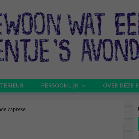
NTERIEUR
PERSOONLIJK
OVER DEZE 
ade caprese