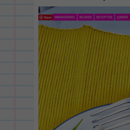
WAARDERING
KEUKEN
RECEPTEN
LEKKER
Save