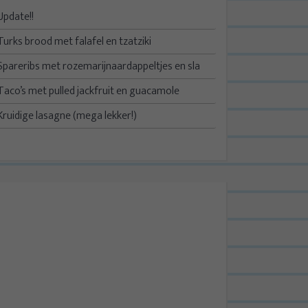
Update!!
Turks brood met falafel en tzatziki
Spareribs met rozemarijnaardappeltjes en sla
Taco’s met pulled jackfruit en guacamole
Kruidige lasagne (mega lekker!)