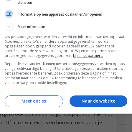
diensten
oud water op. Zo koelt de pasta snel af; je wilt
cht. Laat even zo staan. Het liefst een half uurtje
Informatie op een apparaat opslaan en/of openen
urlijk niet zo lang wachten, want hongerrr. Dus
Meer informatie
g je in dezelfde pan (scheelt afwas) de pasta met de
Uw persoonsgegevens worden verwerkt en informatie van uw apparaat
ur de basilicum blaadjes in stukjes en doe
(cookies, unieke ID's en andere apparaatgegevens) kan worden
opgeslagen door, geopend door en gedeeld met 332 partners of
en keer goed door en maak af met wat gedroogde
specifiek door deze site worden gebruikt. Wij en onze partners kunnen
precieze geolocatiegegevens gebruiken.
Lijst met partners.
t
, maar ik had die toevallig in huis en bleek lekker!
Bepaalde leveranciers kunnen uw persoonsgegevens verwerken op basis
van gerechtvaardigd belang. U kunt hiertegen bezwaar maken door uw
t ik er niet helemaal bij was met mijn hoofd
opties hieronder te beheren. Zoek onderaan deze pagina of in het
sitemenu naar een link om uw toestemming te beheren of in te trekken
ode paprika in plaats van tomaten. Dit was
via de privacy- en cookie-instellingen.
aar denk dat het nog beter zou smaken met
Meer opties
Naar de website
overigens ook een ultiem
to go
receptje voor naar het
n! Of maak wat extra’s en hou wat over voor je