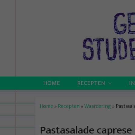
Skip
to
content
HOME
RECEPTEN
I
Home
»
Recepten
»
Waardering
»
Pastasal
Pastasalade caprese