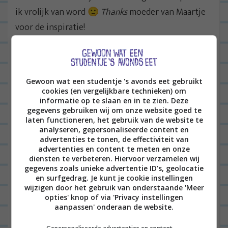
ik vrolijk van word 🙂
Thanks
moeder van Maartje
voor de inspiratie!
Volg Leo’s leven via
INSTAGRAM
en blijf op de
hoogte van nieuwe recepten via
FACEBOOK
.
Gewoon wat een studentje 's avonds eet gebruikt
cookies (en vergelijkbare technieken) om
informatie op te slaan en in te zien. Deze
Lees ook
gegevens gebruiken wij om onze website goed te
laten functioneren, het gebruik van de website te
analyseren, gepersonaliseerde content en
Leo’s leven 187: vier verjaardagen
advertenties te tonen, de effectiviteit van
advertenties en content te meten en onze
in één weekend & voor het eerst
diensten te verbeteren. Hiervoor verzamelen wij
gegevens zoals unieke advertentie ID’s, geolocatie
in het supermarkt babyschap
en surfgedrag. Je kunt je cookie instellingen
wijzigen door het gebruik van onderstaande 'Meer
opties' knop of via 'Privacy instellingen
aanpassen' onderaan de website.
LEO'S LEVEN
0