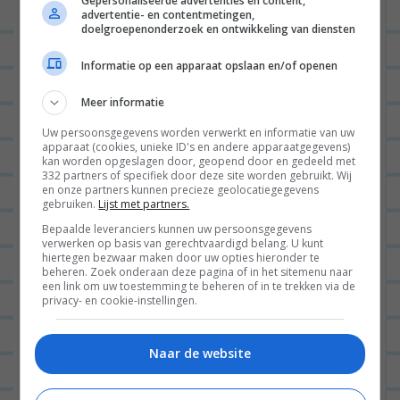
Gepersonaliseerde advertenties en content,
advertentie- en contentmetingen,
doelgroepenonderzoek en ontwikkeling van diensten
Informatie op een apparaat opslaan en/of openen
Meer informatie
Uw persoonsgegevens worden verwerkt en informatie van uw
apparaat (cookies, unieke ID's en andere apparaatgegevens)
Goedemiddag fijne mensen van het internet!
kan worden opgeslagen door, geopend door en gedeeld met
332 partners of specifiek door deze site worden gebruikt. Wij
Het is dinsdag 7 november en ik ben erg laat
en onze partners kunnen precieze geolocatiegegevens
gebruiken.
Lijst met partners.
met het schrijven van mijn dagboek, maar dat
Bepaalde leveranciers kunnen uw persoonsgegevens
komt omdat...
Lees verder
verwerken op basis van gerechtvaardigd belang. U kunt
hiertegen bezwaar maken door uw opties hieronder te
beheren. Zoek onderaan deze pagina of in het sitemenu naar
een link om uw toestemming te beheren of in te trekken via de
privacy- en cookie-instellingen.
B
VORIGE POST
e
Naar de website
r
VOLGENDE POST