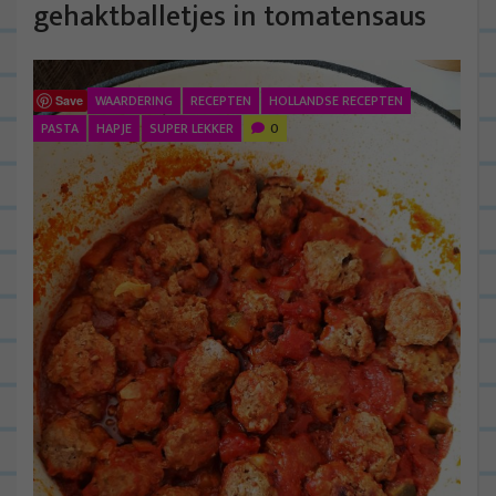
gehaktballetjes in tomatensaus
WAARDERING
RECEPTEN
HOLLANDSE RECEPTEN
Save
PASTA
HAPJE
SUPER LEKKER
0