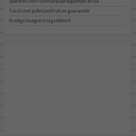
Spareribs met rozemarijnaardappeltjes en sla
Taco’s met pulled jackfruit en guacamole
Kruidige lasagne (mega lekker!)