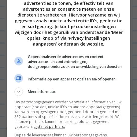
advertenties te tonen, de effectiviteit van
De liefhebbers kunnen eventueel nog ansjovis
advertenties en content te meten en onze
toevoegen of plakjes bacon. Hoe eet jij een Caesar
diensten te verbeteren. Hiervoor verzamelen wij
gegevens zoals unieke advertentie ID’s, geolocatie
salade het liefst? Zelf gemaakt of zelf gekocht? 😀
en surfgedrag. Je kunt je cookie instellingen
wijzigen door het gebruik van onderstaande 'Meer
Volg Leo’s leven via
INSTAGRAM
en blijf op de
opties' knop of via 'Privacy instellingen
aanpassen' onderaan de website.
hoogte van nieuwe recepten via
FACEBOOK
.
Trouwens
… Wist je dat ze drie
boeken
schreef?
Gepersonaliseerde advertenties en content,
advertentie- en contentmetingen,
doelgroepenonderzoek en ontwikkeling van diensten
Informatie op een apparaat opslaan en/of openen
B
Meer informatie
VORIGE POST
e
Uw persoonsgegevens worden verwerkt en informatie van uw
r
apparaat (cookies, unieke ID's en andere apparaatgegevens)
VOLGENDE POST
kan worden opgeslagen door, geopend door en gedeeld met
i
332 partners of specifiek door deze site worden gebruikt. Wij
en onze partners kunnen precieze geolocatiegegevens
c
gebruiken.
Lijst met partners.
h
Bepaalde leveranciers kunnen uw persoonsgegevens