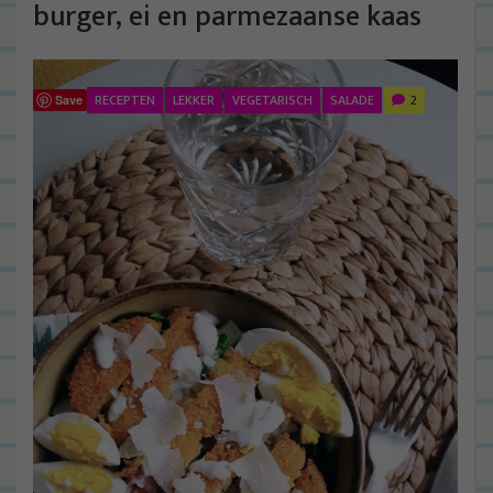
burger, ei en parmezaanse kaas
RECEPTEN
LEKKER
VEGETARISCH
SALADE
2
Save