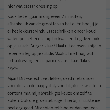
hier wat caesar dressing op.
Kook het ei gaar in ongeveer 7 minuten,
afhankelijk van de grootte van het ei én hoe jij je
ei het lekkerst vindt. Laat schrikken onder koud
water, pel het ei en snijd in kwarten. Leg deze ook
op je salade. Burger klaar? Haal uit de oven, snijd in
repen en leg op je salade. Maak af met nog wat
extra dressing en de parmezaanse kaas flakes.
Enjoy!
Mjam! Dit was echt vet lekker; deed niets onder
voor die van de happy italy vond ik, dus ik was toch
content met mijn (wrekkige) keuze om zelf te
koken. Ook die groentebruger hierbij smaakte me
heel erg goed. Misschien zelfs beter dan met een