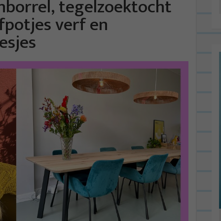
enborrel, tegelzoektocht
fpotjes verf en
esjes