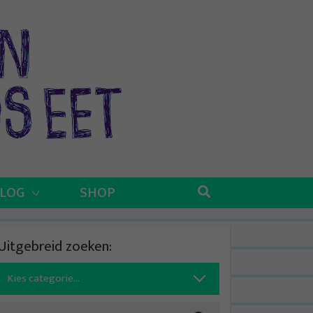
BLOG
SHOP
Uitgebreid zoeken:
Search
for: