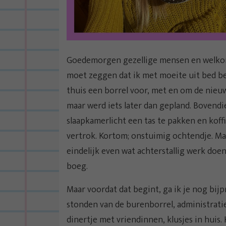
Goedemorgen gezellige mensen en welkom 
moet zeggen dat ik met moeite uit bed b
thuis een borrel voor, met en om de nieuw
maar werd iets later dan gepland. Bovendi
slaapkamerlicht een tas te pakken en koffi
vertrok. Kortom; onstuimig ochtendje. Maar
eindelijk even wat achterstallig werk doe
boeg.
Maar voordat dat begint, ga ik je nog bij
stonden van de burenborrel, administratie
dinertje met vriendinnen, klusjes in huis.