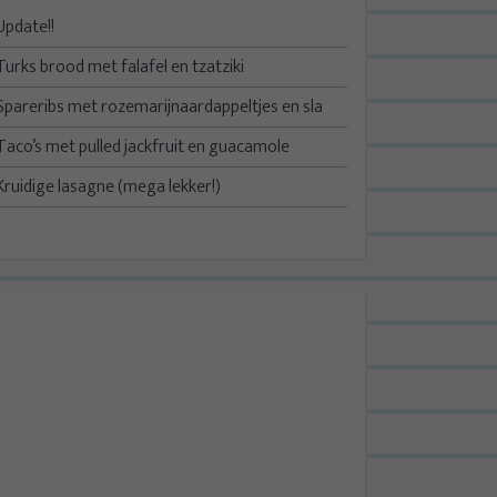
Update!!
Turks brood met falafel en tzatziki
Spareribs met rozemarijnaardappeltjes en sla
Taco’s met pulled jackfruit en guacamole
Kruidige lasagne (mega lekker!)