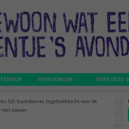
NTERIEUR
PERSOONLIJK
OVER DEZE 
even 120: burenborrel, tegelzoektocht voor de
e met soesjes