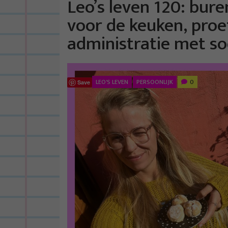
Leo’s leven 120: bur
voor de keuken, proe
administratie met so
LEO'S LEVEN
PERSOONLIJK
0
Save