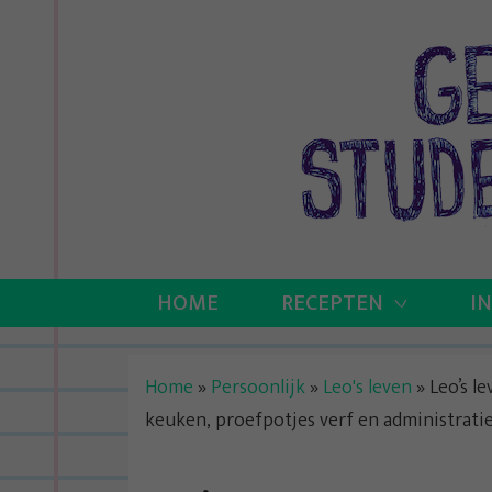
Skip
to
content
HOME
RECEPTEN
I
Home
»
Persoonlijk
»
Leo's leven
»
Leo’s l
keuken, proefpotjes verf en administrati