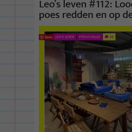
Leo’s leven #112: Lo
poes redden en op d
LEO'S LEVEN
PERSOONLIJK
23
Save