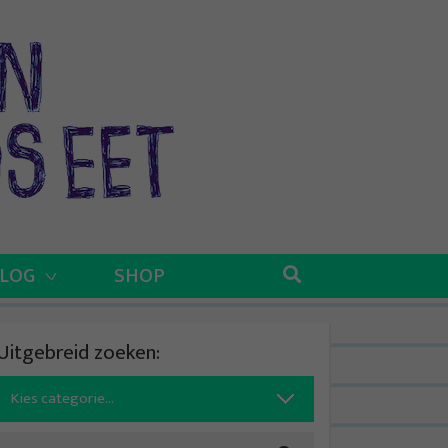
BLOG
SHOP
Uitgebreid zoeken:
Search
for: