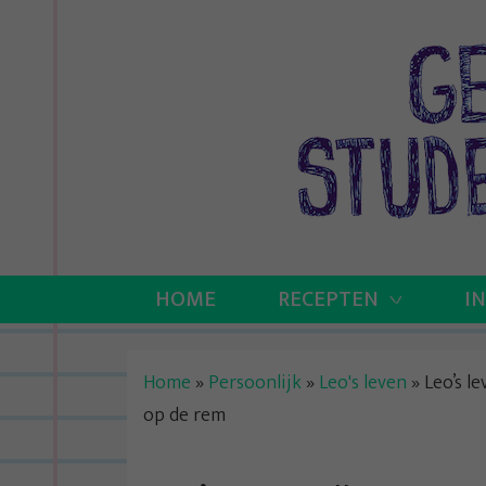
Skip
to
content
HOME
RECEPTEN
I
Home
»
Persoonlijk
»
Leo's leven
»
Leo’s l
op de rem