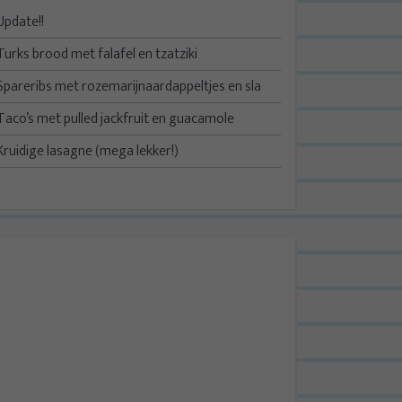
Update!!
Turks brood met falafel en tzatziki
Spareribs met rozemarijnaardappeltjes en sla
Taco’s met pulled jackfruit en guacamole
Kruidige lasagne (mega lekker!)