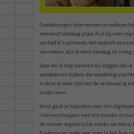
Goedemorgen fijne mensen en welkom bij m
meeleest! Vandaag praat ik je bij over mi
om half 8 ‘s ochtends. Het belooft een zo
van maken, dus ik werk vandaag zo vroeg 
Daar wil ik nog wel even bij zeggen dat i
wandelen en tijdens die wandeling erachte
in deze drukke tijd met de verbouwing en 
straks meer.
Eerst ga ik je bijpraten over m’n afgelop
interieurshoppen met m’n moeder en zus 
de nieuwe vegetarische snacks van Mora, 
Euphoria en redde een poes in het huis v