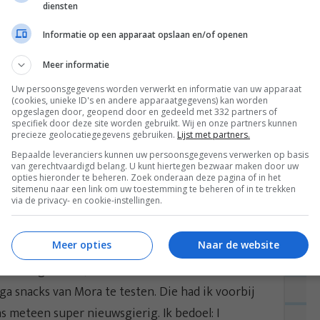
diensten
Informatie op een apparaat opslaan en/of openen
Meer informatie
Uw persoonsgegevens worden verwerkt en informatie van uw apparaat
(cookies, unieke ID's en andere apparaatgegevens) kan worden
opgeslagen door, geopend door en gedeeld met 332 partners of
specifiek door deze site worden gebruikt. Wij en onze partners kunnen
precieze geolocatiegegevens gebruiken.
Lijst met partners.
Bepaalde leveranciers kunnen uw persoonsgegevens verwerken op basis
van gerechtvaardigd belang. U kunt hiertegen bezwaar maken door uw
was en een recept voor salieboter online probeerde
opties hieronder te beheren. Zoek onderaan deze pagina of in het
sitemenu naar een link om uw toestemming te beheren of in te trekken
 bouwval brengen om ‘m in te meten, moest ik een
via de privacy- en cookie-instellingen.
 van alles gevraagd over warmtepompen. Veel
t bleef de hele dag door gaan.
Meer opties
Naar de website
e Amstelgoldrace, dus ik had wederom een weekend
ga snacks van Mora te testen. Die had ik voorbij
s meteen super nieuwsgierig. Ik bedoel: I