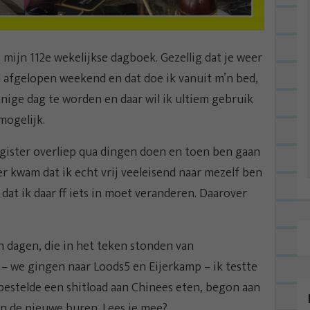
ijn 112e wekelijkse dagboek. Gezellig dat je weer
jn afgelopen weekend en dat doe ik vanuit m’n bed,
nnige dag te worden en daar wil ik ultiem gebruik
mogelijk.
k gister overliep qua dingen doen en toen ben gaan
r kwam dat ik echt vrij veeleisend naar mezelf ben
dat ik daar ff iets in moet veranderen. Daarover
en dagen, die in het teken stonden van
– we gingen naar Loods5 en Eijerkamp – ik testte
bestelde een shitload aan Chinees eten, begon aan
an de nieuwe buren. Lees je mee?