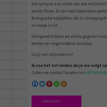
Die spinazie a la crème was wat mij betre
beetje flauw.. En Jan had kippendijen geko
Biologische kipdijfilets die ik normaal ge
in smaak in zit…
Evengoed hebben we prima gegeten hoor. 
beetje een tegenvallend resultaat…
Ga jij het uitproberen?
Ik zou het tof vinden als je me volgt o
Zullen we contact houden via
INSTAGRAM
B
VORIGE POST
e