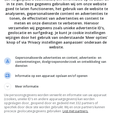
in te zien. Deze gegevens gebruiken wij om onze website
goed te laten functioneren, het gebruik van de website te
analyseren, gepersonaliseerde content en advertenties te
er alles door elkaar, proef of het al lekker smaakt
tonen, de effectiviteit van advertenties en content te
meten en onze diensten te verbeteren. Hiervoor
 of breng de saus op smaak met zout, peper, meer
verzamelen wij gegevens zoals unieke advertentie ID’s,
grediënt maakt het maaltje lekker fris!
geolocatie en surfgedrag. Je kunt je cookie instellingen
wijzigen door het gebruik van onderstaande 'Meer opties'
knop of via 'Privacy instellingen aanpassen' onderaan de
n je wat bloem toevoegen. Maar het kan zijn dat dit
website.
Gepersonaliseerde advertenties en content, advertentie- en
contentmetingen, doelgroepenonderzoek en ontwikkeling van
 dan kun je de rijst ook door de saus roeren;
diensten
er.
Informatie op een apparaat opslaan en/of openen
en is ‘ie klaar! Tijd om aan tafel te gaan!
Meer informatie
mee naar het park en aten ‘m daar lekkerop. Beetje
Uw persoonsgegevens worden verwerkt en informatie van uw apparaat
en gaan met die banaan!
Enjoy
!
(cookies, unieke ID's en andere apparaatgegevens) kan worden
opgeslagen door, geopend door en gedeeld met 332 partners of
specifiek door deze site worden gebruikt. Wij en onze partners kunnen
precieze geolocatiegegevens gebruiken.
Lijst met partners.