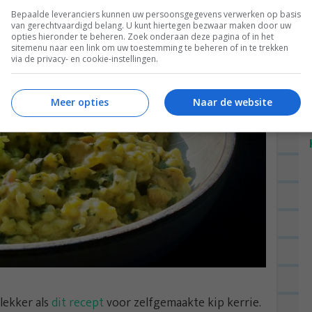
Bepaalde leveranciers kunnen uw persoonsgegevens verwerken op basis
van gerechtvaardigd belang. U kunt hiertegen bezwaar maken door uw
opties hieronder te beheren. Zoek onderaan deze pagina of in het
sitemenu naar een link om uw toestemming te beheren of in te trekken
via de privacy- en cookie-instellingen.
Meer opties
Naar de website
lekker als
dit recept
voor zelfgemaakte kip kerrie.