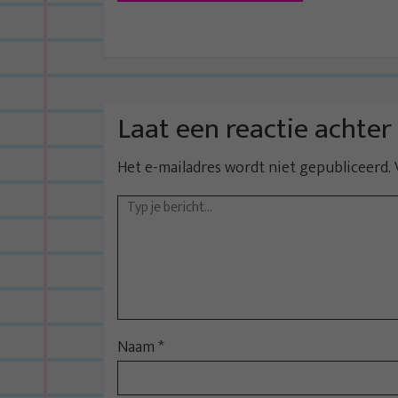
r
i
c
h
t
Laat een reactie achter
n
Het e-mailadres wordt niet gepubliceerd.
a
v
i
g
a
t
i
Naam
*
e