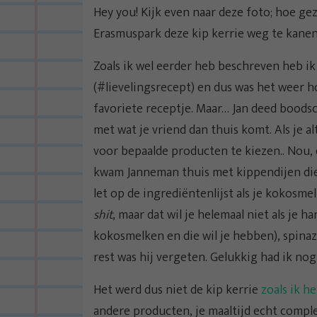
Hey you! Kijk even naar deze foto; hoe ge
Erasmuspark deze kip kerrie weg te kanen
Zoals ik wel eerder heb beschreven heb ik
(#lievelingsrecept) en dus was het weer h
favoriete receptje. Maar… Jan deed boodsc
met wat je vriend dan thuis komt. Als je 
voor bepaalde producten te kiezen.. Nou, d
kwam Janneman thuis met kippendijen die
let op de ingrediëntenlijst als je kokosme
shit
, maar dat wil je helemaal niet als je 
kokosmelken en die wil je hebben), spinaz
rest was hij vergeten. Gelukkig had ik nog v
Het werd dus niet de kip kerrie
zoals ik h
andere producten, je maaltijd echt comp