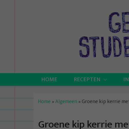
Skip
to
content
HOME
RECEPTEN
I
Home
»
Algemeen
»
Groene kip kerrie m
Groene kip kerrie m