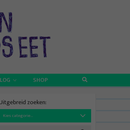
BLOG
SHOP
Uitgebreid zoeken:
Search
for: