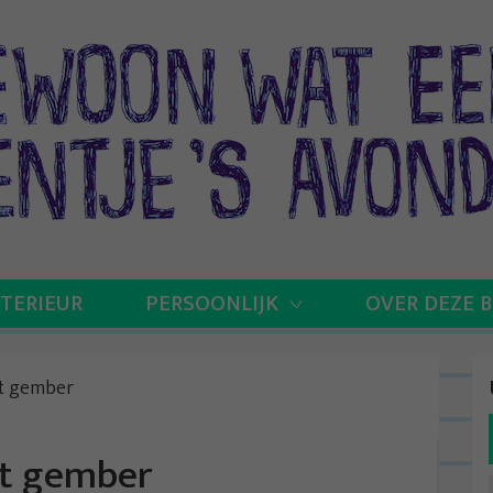
NTERIEUR
PERSOONLIJK
OVER DEZE 
et gember
et gember