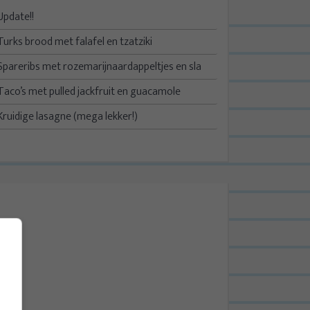
Update!!
Turks brood met falafel en tzatziki
Spareribs met rozemarijnaardappeltjes en sla
Taco’s met pulled jackfruit en guacamole
Kruidige lasagne (mega lekker!)