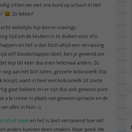
zellig zitten we met ons bord op schoot in het
? 😀 Zo lekker!
 echt wekelijks kip-kerrie-cravings
oog tijd om de keuken in te duiken voor m’n
happen en het is dan toch altijd een verrassing
altijd zelf boodschappen doet, ben je gewend om
at liep dit keer dus even helemaal anders. Zo
 nog aan het bot zaten, gezoete kokosmelk (tip:
lk koopt, want in heel veel kokosmelk zit zoete
hartig gaat bakken; en er zijn dus ook gewoon pure
ie a la crème in plaats van gewoon spinazie en de
an alles in huis ;-).
em altijd maak
en het is best verrassend hoe nét
leet anders kunnen doen smaken. Maar goed. We