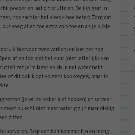
 chilipoeder en laat dit pruttelen. De kip gaat in
nger, hoe zachter het vlees = hoe beter). Zorg dat
 dus voeg af en toe extra cola toe en als je blikje
(gebruik hiervoor twee vorken) en laat het nog
Speel af en toe met het vuur (niet letterlijk): van
uttelt zet je ‘m lager en als je net water hebt
dee of dit ook klopt volgens kookregels, maar ik
kte.
netron (je wil ze lekker klef hebben) en serveer
us moet nu echt niet meer waterig zijn maar dikkig
een zitten.
bij serveren. Rasp een komkommer fijn en meng