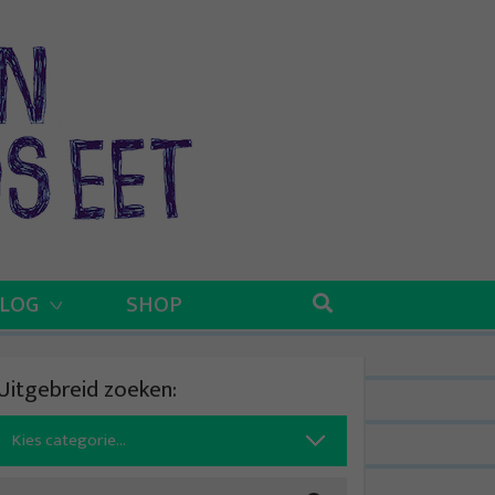
BLOG
SHOP
Uitgebreid zoeken:
Search
for: