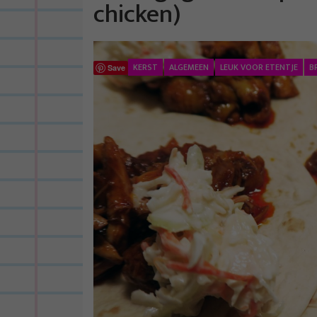
chicken)
KERST
ALGEMEEN
LEUK VOOR ETENTJE
B
Save