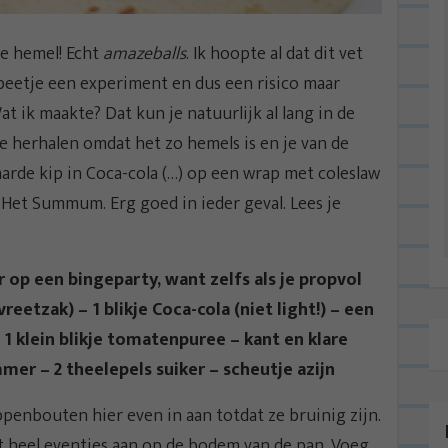
De hemel! Echt
amazeballs
. Ik hoopte al dat dit vet
beetje een experiment en dus een risico maar
t ik maakte? Dat kun je natuurlijk al lang in de
 je herhalen omdat het zo hemels is en je van de
aarde kip in Coca-cola (…) op een wrap met coleslaw
Het Summum. Erg goed in ieder geval. Lees je
 op een bingeparty, want zelfs als je propvol
reetzak) – 1 blikje Coca-cola (niet light!) – een
– 1 klein blikje tomatenpuree – kant en klare
mer – 2 theelepels suiker – scheutje azijn
penbouten hier even in aan totdat ze bruinig zijn.
 heel eventjes aan op de bodem van de pan. Voeg