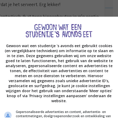
dat je het serveert. Erg lekker!
g fantastisch. Ik at twee kippenbouten in m’n eentje
maar zo intens intens intens lekker, dat ik niet kon
 zelf heb klaargemaakt en dat het heerlijk was.
Gewoon wat een studentje 's avonds eet gebruikt cookies
(en vergelijkbare technieken) om informatie op te slaan en
k hoop dat het net zo lekker wordt! 😀
in te zien. Deze gegevens gebruiken wij om onze website
goed te laten functioneren, het gebruik van de website te
analyseren, gepersonaliseerde content en advertenties te
tonen, de effectiviteit van advertenties en content te
 tweede boek, vól makkelijke recepten voor
meten en onze diensten te verbeteren. Hiervoor
angs een random boekhandel, de meesten
verzamelen wij gegevens zoals unieke advertentie ID’s,
geolocatie en surfgedrag. Je kunt je cookie instellingen
wijzigen door het gebruik van onderstaande 'Meer opties'
knop of via 'Privacy instellingen aanpassen' onderaan de
website.
 nog bestellen. Check
hierrrrrzo
.
Gepersonaliseerde advertenties en content, advertentie- en
contentmetingen, doelgroepenonderzoek en ontwikkeling van