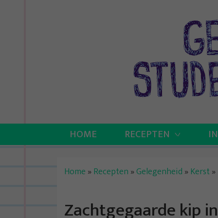
Skip
to
content
HOME
RECEPTEN
I
Home
»
Recepten
»
Gelegenheid
»
Kerst
»
Zachtgegaarde kip in