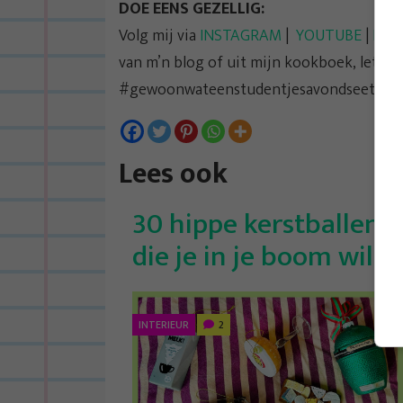
DOE EENS GEZELLIG:
Volg mij via
INSTAGRAM
|
YOUTUBE
|
FAC
van m’n blog of uit mijn kookboek, let 
#gewoonwateenstudentjesavondseet
Lees ook
30 hippe kerstballen
die je in je boom wil
INTERIEUR
2