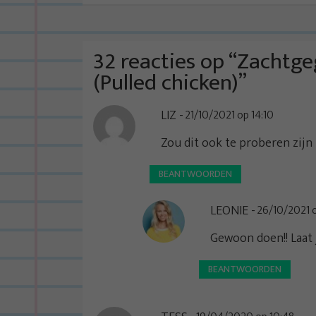
c
h
t
32 reacties op “
Zachtgeg
n
(Pulled chicken)
”
a
LIZ
21/10/2021 op 14:10
v
i
Zou dit ook te proberen zijn 
g
BEANTWOORDEN
a
t
LEONIE
26/10/2021 o
i
Gewoon doen!! Laat 
e
BEANTWOORDEN