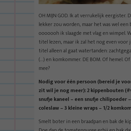
OH MIJN GOD. Ik at verrukelijk eergister. 
lekker zou worden, maar het was wel een 
ooooooh ik slaagde met vlag en wimpel. Wa
titel lezen, maar ik zal het nog even voor
titel alleen al gaat watertanden: zachtgeg
(…) en komkommer. DE BOM. Of hemel. Of 
mee?
Nodig voor één persoon (bereid je voor
zit wil je nog meer): 2 kippenbouten (#v
snufje kaneel – een snufje chilipoeder 
coleslaw – 3 kleine wraps – 1/2 komkom
Smelt boter in een braadpan en bak de kip
Doe dan de tomatenpuree erbij en bak dat