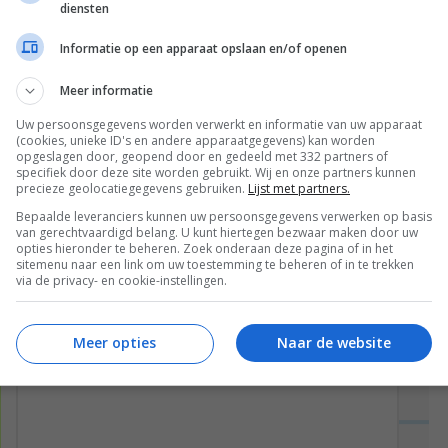
diensten
EBOOK
| Snapchat Lterveld. Als je iets klaarmaakt
Informatie op een apparaat opslaan en/of openen
me know @Lterveld #gwesse
Meer informatie
Uw persoonsgegevens worden verwerkt en informatie van uw apparaat
(cookies, unieke ID's en andere apparaatgegevens) kan worden
opgeslagen door, geopend door en gedeeld met 332 partners of
specifiek door deze site worden gebruikt. Wij en onze partners kunnen
precieze geolocatiegegevens gebruiken.
Lijst met partners.
Bepaalde leveranciers kunnen uw persoonsgegevens verwerken op basis
van gerechtvaardigd belang. U kunt hiertegen bezwaar maken door uw
opties hieronder te beheren. Zoek onderaan deze pagina of in het
sitemenu naar een link om uw toestemming te beheren of in te trekken
via de privacy- en cookie-instellingen.
Meer opties
Naar de website