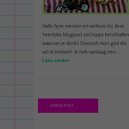
Hallo fijne mensen en welkom bij deze
heerlijke blogpost vol hippe kerstballen
waarvan je denkt ‘Oooooh mijn gód die
wil ik hebben’. Ik heb vandaag een...
Lees verder
B
VORIGE POST
e
r
i