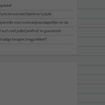
Update!!
Turks brood met falafel en tzatziki
Spareribs met rozemarijnaardappeltjes en sla
Taco’s met pulled jackfruit en guacamole
Kruidige lasagne (mega lekker!)