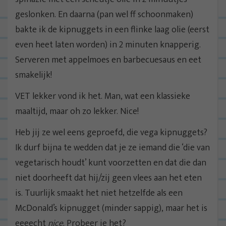
geslonken. En daarna (pan wel ff schoonmaken)
bakte ik de kipnuggets in een flinke laag olie (eerst
even heet laten worden) in 2 minuten knapperig.
Serveren met appelmoes en barbecuesaus en eet
smakelijk!
VET lekker vond ik het. Man, wat een klassieke
maaltijd, maar oh zo lekker. Nice!
Heb jij ze wel eens geproefd, die vega kipnuggets?
Ik durf bijna te wedden dat je ze iemand die ‘die van
vegetarisch houdt’ kunt voorzetten en dat die dan
niet doorheeft dat hij/zij geen vlees aan het eten
is. Tuurlijk smaakt het niet hetzelfde als een
McDonald’s kipnugget (minder sappig), maar het is
eeeecht
nice
. Probeer je het?