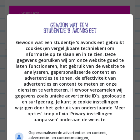
B
VORIGE POST
e
r
VOLGENDE POST
i
Gewoon wat een studentje 's avonds eet gebruikt
c
cookies (en vergelijkbare technieken) om
h
informatie op te slaan en in te zien. Deze
gegevens gebruiken wij om onze website goed te
t
Laat een reactie achter
laten functioneren, het gebruik van de website te
analyseren, gepersonaliseerde content en
n
advertenties te tonen, de effectiviteit van
Het e-mailadres wordt niet gepubliceerd.
Vereiste
a
advertenties en content te meten en onze
velden zijn gemarkeerd met
*
diensten te verbeteren. Hiervoor verzamelen wij
v
gegevens zoals unieke advertentie ID’s, geolocatie
i
en surfgedrag. Je kunt je cookie instellingen
wijzigen door het gebruik van onderstaande 'Meer
g
opties' knop of via 'Privacy instellingen
a
aanpassen' onderaan de website.
t
Gepersonaliseerde advertenties en content,
advertentie- en contentmetingen,