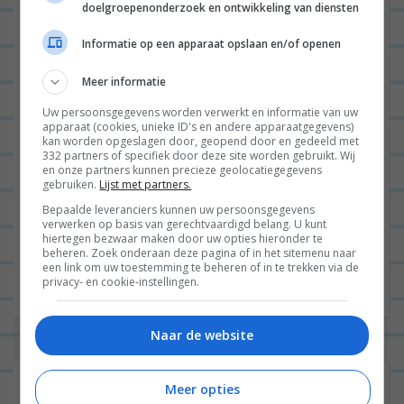
i
doelgroepenonderzoek en ontwikkeling van diensten
e
Naam
*
Informatie op een apparaat opslaan en/of openen
Meer informatie
E-mail
*
Uw persoonsgegevens worden verwerkt en informatie van uw
apparaat (cookies, unieke ID's en andere apparaatgegevens)
kan worden opgeslagen door, geopend door en gedeeld met
332 partners of specifiek door deze site worden gebruikt. Wij
en onze partners kunnen precieze geolocatiegegevens
gebruiken.
Lijst met partners.
Site
Bepaalde leveranciers kunnen uw persoonsgegevens
verwerken op basis van gerechtvaardigd belang. U kunt
hiertegen bezwaar maken door uw opties hieronder te
beheren. Zoek onderaan deze pagina of in het sitemenu naar
een link om uw toestemming te beheren of in te trekken via de
privacy- en cookie-instellingen.
Naar de website
Meer opties