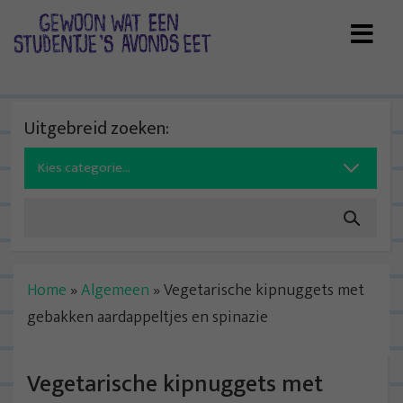
Skip
to
content
Uitgebreid zoeken:
Search
for:
Home
»
Algemeen
»
Vegetarische kipnuggets met
gebakken aardappeltjes en spinazie
Vegetarische kipnuggets met