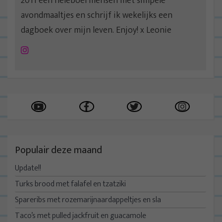
2011 een heleboel mensen met simpele
avondmaaltjes en schrijf ik wekelijks een
dagboek over mijn leven. Enjoy! x Leonie
Instagram
Populair deze maand
Update!!
Turks brood met falafel en tzatziki
Spareribs met rozemarijnaardappeltjes en sla
Taco’s met pulled jackfruit en guacamole