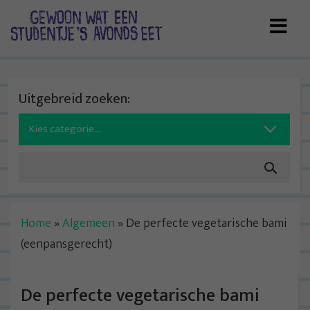
Skip
to
content
Uitgebreid zoeken:
Search
for:
Home
»
Algemeen
»
De perfecte vegetarische bami
(eenpansgerecht)
De perfecte vegetarische bami