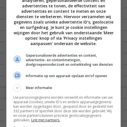
analyseren, gepersonaliseerde content en
advertenties te tonen, de effectiviteit van
advertenties en content te meten en onze
diensten te verbeteren. Hiervoor verzamelen wij
E-mail
*
gegevens zoals unieke advertentie ID’s, geolocatie
en surfgedrag. Je kunt je cookie instellingen
wijzigen door het gebruik van onderstaande 'Meer
opties' knop of via 'Privacy instellingen
aanpassen' onderaan de website.
Site
Gepersonaliseerde advertenties en content,
advertentie- en contentmetingen,
doelgroepenonderzoek en ontwikkeling van diensten
Informatie op een apparaat opslaan en/of openen
Meer informatie
Uw persoonsgegevens worden verwerkt en informatie van uw
apparaat (cookies, unieke ID's en andere apparaatgegevens)
kan worden opgeslagen door, geopend door en gedeeld met
332 partners of specifiek door deze site worden gebruikt. Wij
en onze partners kunnen precieze geolocatiegegevens
gebruiken.
Lijst met partners.