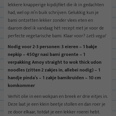
lekkere knapperige kipdijfilet die ik in gedachten
had, wel op m’n buik schrijven. Gelukkig kun je
bami ontzetten lekker zonder vlees eten en
daarom deel ik vandaag hét recept met je voor de
perfecte vegetarische bami. Klaar voor?
Let’s vega!
Nodig voor 2-3 personen: 3 eieren – 1 bakje
nepkip – 450gr nasi bami groente – 1
verpakking Amoy straight to wok thick udon
noodles (zitten 2 zakjes in, allebei nodig) – 1
handje pinda’s – 1 zakje bamikruiden – 10 cm
komkommer
Verhit olie in een wokpan en breek er drie eitjes in.
Deze laat je een klein beetje stollen en dan roer je
ze door elkaar, totdat je een lekker roerei hebt.