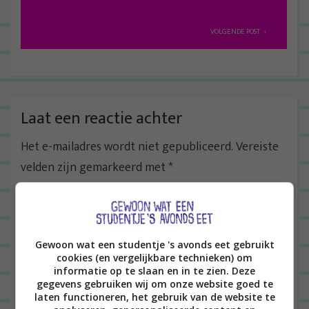
e
r
VOLGENDE POST
i
c
h
t
Laat een reactie achter
n
Het e-mailadres wordt niet gepubliceerd.
Vereiste
a
velden zijn gemarkeerd met
*
v
i
g
a
Gewoon wat een studentje 's avonds eet gebruikt
t
cookies (en vergelijkbare technieken) om
informatie op te slaan en in te zien. Deze
i
gegevens gebruiken wij om onze website goed te
e
laten functioneren, het gebruik van de website te
Naam
*