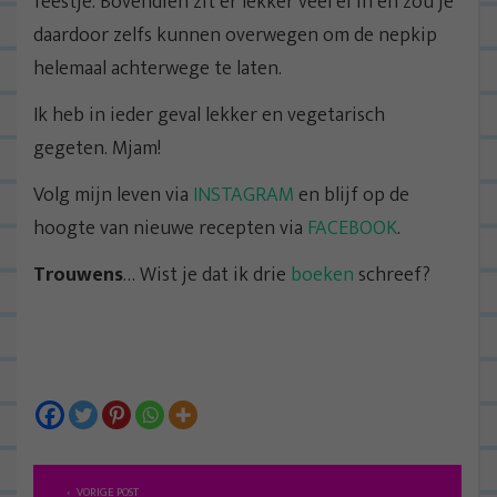
feestje. Bovendien zit er lekker veel ei in en zou je
daardoor zelfs kunnen overwegen om de nepkip
helemaal achterwege te laten.
Ik heb in ieder geval lekker en vegetarisch
gegeten. Mjam!
Volg mijn leven via
INSTAGRAM
en blijf op de
hoogte van nieuwe recepten via
FACEBOOK
.
Trouwens
… Wist je dat ik drie
boeken
schreef?
B
VORIGE POST