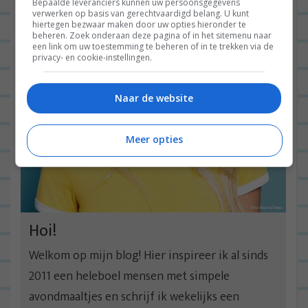
Bepaalde leveranciers kunnen uw persoonsgegevens
verwerken op basis van gerechtvaardigd belang. U kunt
hiertegen bezwaar maken door uw opties hieronder te
beheren. Zoek onderaan deze pagina of in het sitemenu naar
een link om uw toestemming te beheren of in te trekken via de
privacy- en cookie-instellingen.
Naar de website
Meer opties
Hoi!
Welkom op mijn blog! Hier inspireer ik al sinds
2011 een heleboel mensen met simpele
avondmaaltjes en schrijf ik wekelijks een