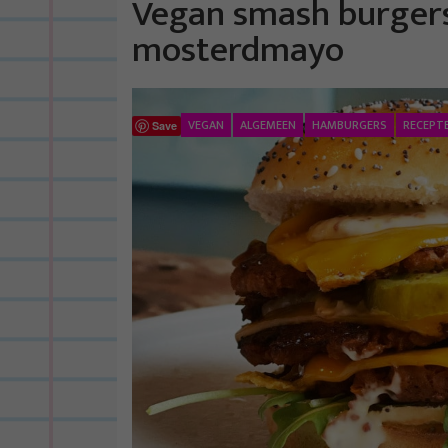
Vegan smash burger
mosterdmayo
VEGAN
ALGEMEEN
HAMBURGERS
RECEPT
Save