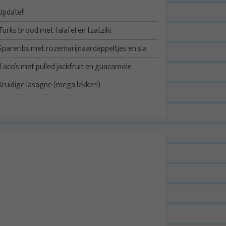
Update!!
Turks brood met falafel en tzatziki
Spareribs met rozemarijnaardappeltjes en sla
Taco’s met pulled jackfruit en guacamole
Kruidige lasagne (mega lekker!)