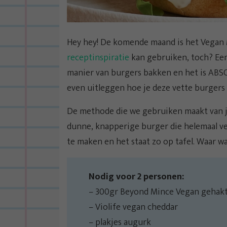
Hey hey! De komende maand is het Vegan 
receptinspiratie
kan gebruiken, toch? Een
manier van burgers bakken en het is ABS
even uitleggen hoe je deze vette burgers 
De methode die we gebruiken maakt van j
dunne, knapperige burger die helemaal veg
te maken en het staat zo op tafel. Waar w
Nodig voor 2 personen:
– 300gr Beyond Mince Vegan gehak
– Violife vegan cheddar
– plakjes augurk