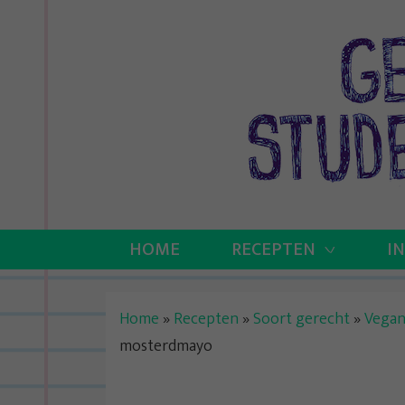
Skip
to
content
HOME
RECEPTEN
I
Home
»
Recepten
»
Soort gerecht
»
Vega
mosterdmayo