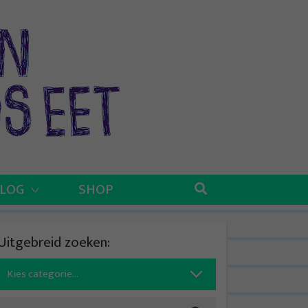
BLOG
SHOP
Uitgebreid zoeken:
Search
for: