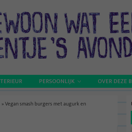
NTERIEUR
PERSOONLIJK
OVER DEZE 
n
»
Vegan smash burgers met augurk en