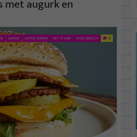
s met augurk en
EN
LEKKER
SUPER LEKKER
VETTE HAP
VEGETARISCH
0