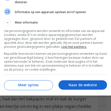
diensten
Informatie op een apparaat opslaan en/of openen
Meer informatie
Uw persoonsgegevens worden verwerkt en informatie van uw apparaat
(cookies, unieke ID's en andere apparaatgegevens) kan worden
opgeslagen door, geopend door en gedeeld met 332 partners of
specifiek door deze site worden gebruikt. Wij en onze partners kunnen
precieze geolocatiegegevens gebruiken.
Lijst met partners.
Bepaalde leveranciers kunnen uw persoonsgegevens verwerken op basis
van gerechtvaardigd belang. U kunt hiertegen bezwaar maken door uw
opties hieronder te beheren. Zoek onderaan deze pagina of in het
sitemenu naar een link om uw toestemming te beheren of in te trekken
via de privacy- en cookie-instellingen.
50 gr. Verhit een beetje olie in de pan en leg een
Meer opties
Naar de website
 pan. Doe er een stukje bakpapier op en druk het
t, haal dan het bakpapier eraf en bak de burger
 een keertje om en leg er een plakje vegan cheddar