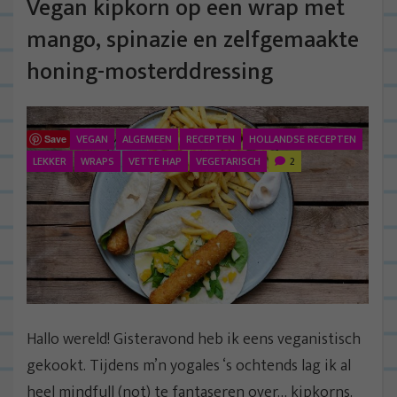
Vegan kipkorn op een wrap met
mango, spinazie en zelfgemaakte
honing-mosterddressing
VEGAN
ALGEMEEN
RECEPTEN
HOLLANDSE RECEPTEN
Save
LEKKER
WRAPS
VETTE HAP
VEGETARISCH
2
Hallo wereld! Gisteravond heb ik eens veganistisch
gekookt. Tijdens m’n yogales ‘s ochtends lag ik al
heel mindfull (not) te fantaseren over… kipkorns.