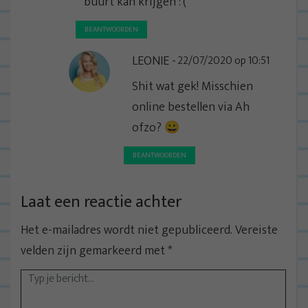
e
buurt kan krijgen :'(
BEANTWOORDEN
LEONIE
22/07/2020 op 10:51
Shit wat gek! Misschien
online bestellen via Ah
ofzo? 😀
BEANTWOORDEN
Laat een reactie achter
Het e-mailadres wordt niet gepubliceerd.
Vereiste
velden zijn gemarkeerd met
*