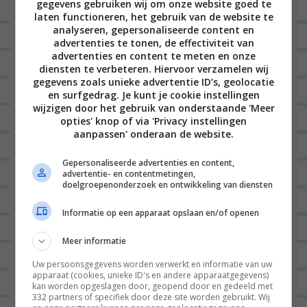
gegevens gebruiken wij om onze website goed te
(die vind ik nogal zoet), maar echt goed.
laten functioneren, het gebruik van de website te
analyseren, gepersonaliseerde content en
Verder waren de combinaties gewoon echt mega
advertenties te tonen, de effectiviteit van
chill. De spinazie past er super goed in, de mango
advertenties en content te meten en onze
diensten te verbeteren. Hiervoor verzamelen wij
was lekker, de komkommer bracht nog wat
bite
gegevens zoals unieke advertentie ID’s, geolocatie
met zich mee. Echt; dit is een super geslaagde
en surfgedrag. Je kunt je cookie instellingen
wijzigen door het gebruik van onderstaande 'Meer
maaltijd. En ik vermoed dat als je dit iemand
opties' knop of via 'Privacy instellingen
aanpassen' onderaan de website.
voorzet die normaal niet veganistisch eet, dat
diegene nietsss door heeft. VET! 😀
Gepersonaliseerde advertenties en content,
advertentie- en contentmetingen,
Volg mijn leven via
INSTAGRAM
en blijf op de
doelgroepenonderzoek en ontwikkeling van diensten
hoogte van nieuwe recepten via
FACEBOOK
.
Informatie op een apparaat opslaan en/of openen
Trouwens
… Wist je dat ik drie
boeken
schreef?
Meer informatie
Uw persoonsgegevens worden verwerkt en informatie van uw
apparaat (cookies, unieke ID's en andere apparaatgegevens)
kan worden opgeslagen door, geopend door en gedeeld met
332 partners of specifiek door deze site worden gebruikt. Wij