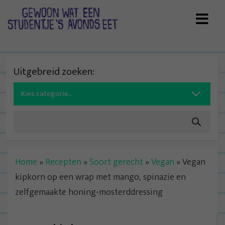
Skip
to
content
Uitgebreid zoeken:
Search
for:
Home
»
Recepten
»
Soort gerecht
»
Vegan
»
Vegan
kipkorn op een wrap met mango, spinazie en
zelfgemaakte honing-mosterddressing