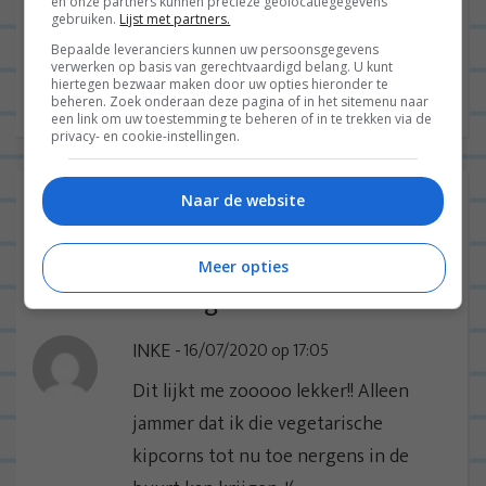
B
en onze partners kunnen precieze geolocatiegegevens
VORIGE POST
gebruiken.
Lijst met partners.
e
Bepaalde leveranciers kunnen uw persoonsgegevens
r
VOLGENDE POST
verwerken op basis van gerechtvaardigd belang. U kunt
hiertegen bezwaar maken door uw opties hieronder te
i
beheren. Zoek onderaan deze pagina of in het sitemenu naar
c
een link om uw toestemming te beheren of in te trekken via de
privacy- en cookie-instellingen.
h
t
2 reacties op “
Vegan kipkorn op een
Naar de website
n
wrap met mango, spinazie en
a
zelfgemaakte honing-
Meer opties
v
mosterddressing
”
i
INKE
16/07/2020 op 17:05
g
a
Dit lijkt me zooooo lekker!! Alleen
t
jammer dat ik die vegetarische
i
kipcorns tot nu toe nergens in de