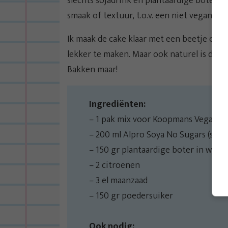
slechts sojadrink en plantaardige boter to
smaak of textuur, t.o.v. een niet vegan cak
Ik maak de cake klaar met een beetje citr
lekker te maken. Maar ook naturel is dit ba
Bakken maar!
Ingrediënten:
–
1 pak mix voor Koopmans Vegan C
– 200 ml Alpro Soya No Sugars (staa
– 150 gr plantaardige boter in wikke
– 2 citroenen
– 3 el maanzaad
– 150 gr poedersuiker
Ook nodig: