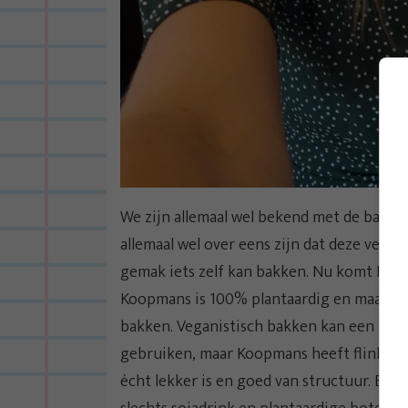
We zijn allemaal wel bekend met de bakmi
allemaal wel over eens zijn dat deze vert
gemak iets zelf kan bakken. Nu komt Koo
Koopmans is 100% plantaardig en maakt he
bakken. Veganistisch bakken kan een uitda
gebruiken, maar Koopmans heeft flink z’
écht lekker is en goed van structuur. En da