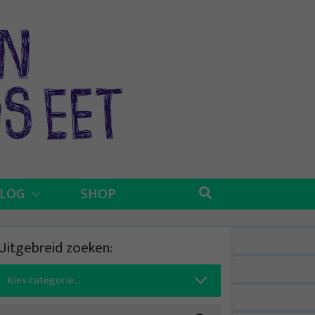
BLOG
SHOP
Uitgebreid zoeken:
Search
for: