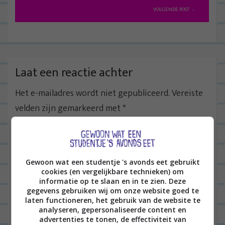
r
VOLGENDE POST
i
c
h
t
Laat een reactie achter
n
Het e-mailadres wordt niet gepubliceerd.
Vereiste
a
velden zijn gemarkeerd met
*
v
i
g
a
Gewoon wat een studentje 's avonds eet gebruikt
t
cookies (en vergelijkbare technieken) om
informatie op te slaan en in te zien. Deze
i
gegevens gebruiken wij om onze website goed te
e
laten functioneren, het gebruik van de website te
Naam
*
analyseren, gepersonaliseerde content en
advertenties te tonen, de effectiviteit van