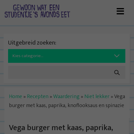
Skip
to
content
Uitgebreid zoeken:
Search
for:
Home
»
Recepten
»
Waardering
»
Niet lekker
»
Vega
burger met kaas, paprika, knoflooksaus en spinazie
Vega burger met kaas, paprika,