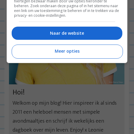
hiertegen bezwaar maken door uw opties hieronder te
beheren. Zoek onderaan deze pagina of in het sitemenu naar
een link om uw toestemming te beheren of in te trekken via de
privacy- en cookie-instellingen.
Naar de website
Meer opties
Hoi!
Welkom op mijn blog! Hier inspireer ik al sinds
2011 een heleboel mensen met simpele
avondmaaltjes en schrijf ik wekelijks een
dagboek over mijn leven. Enjoy! x Leonie