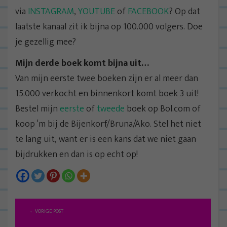
via
INSTAGRAM
,
YOUTUBE
of
FACEBOOK
? Op dat
laatste kanaal zit ik bijna op 100.000 volgers. Doe
je gezellig mee?
Mijn derde boek komt bijna uit…
Van mijn eerste twee boeken zijn er al meer dan
15.000 verkocht en binnenkort komt boek 3 uit!
Bestel mijn
eerste
of
tweede
boek op Bol.com of
koop ‘m bij de Bijenkorf/Bruna/Ako. Stel het niet
te lang uit, want er is een kans dat we niet gaan
bijdrukken en dan is op echt op!
B
VORIGE POST
e