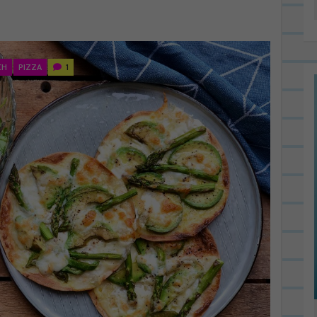
CH
PIZZA
1