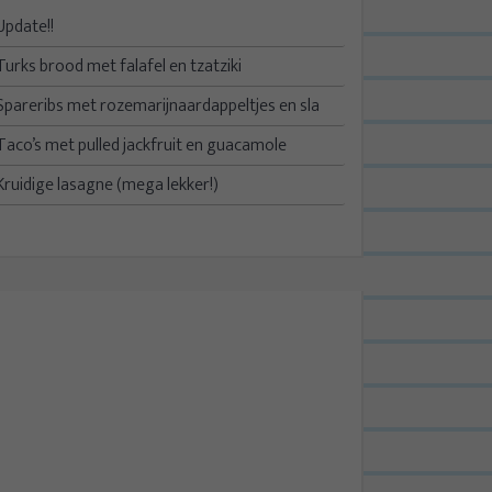
Update!!
Turks brood met falafel en tzatziki
Spareribs met rozemarijnaardappeltjes en sla
Taco’s met pulled jackfruit en guacamole
Kruidige lasagne (mega lekker!)