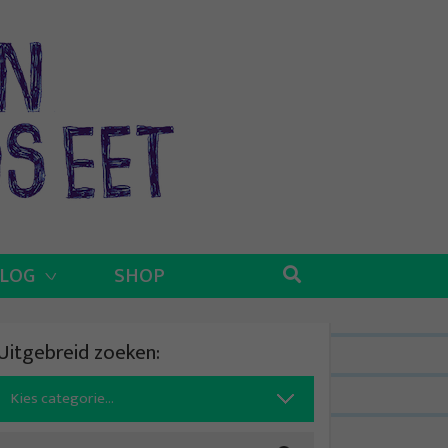
BLOG
SHOP
Uitgebreid zoeken:
Search
for: