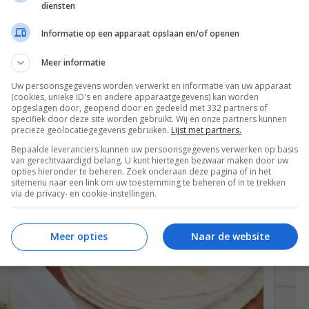
diensten
ps – 125gr crème fraîche – 1 bol
 200gr groene aspergetips – 1/2 courgette – 1,5
Informatie op een apparaat opslaan en/of openen
etje geraspte oude kaas – pijnboompitten
Meer informatie
Uw persoonsgegevens worden verwerkt en informatie van uw apparaat
(cookies, unieke ID's en andere apparaatgegevens) kan worden
opgeslagen door, geopend door en gedeeld met 332 partners of
specifiek door deze site worden gebruikt. Wij en onze partners kunnen
precieze geolocatiegegevens gebruiken.
Lijst met partners.
Bepaalde leveranciers kunnen uw persoonsgegevens verwerken op basis
van gerechtvaardigd belang. U kunt hiertegen bezwaar maken door uw
opties hieronder te beheren. Zoek onderaan deze pagina of in het
sitemenu naar een link om uw toestemming te beheren of in te trekken
via de privacy- en cookie-instellingen.
Meer opties
Naar de website