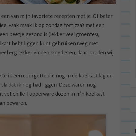
k een van mijn favoriete recepten met je. Of beter
Heel vaak maak ik op zondag tortizza’s met een
l een beetje gezond is (lekker veel groentes),
oelkast hebt liggen kunt gebruiken (weg met
 heel erg lekker vinden. Goed eten, daar houden wij
kte ik een courgette die nog in de koelkast lag en
 sla dat ik nog had liggen. Deze waren nog
ht vet chille Tupperware dozen in m’n koelkast
 kan bewaren.