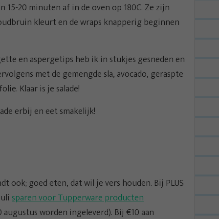
in 15-20 minuten af in de oven op 180C. Ze zijn
goudbruin kleurt en de wraps knapperig beginnen
gette en aspergetips heb ik in stukjes gesneden en
ervolgens met de gemengde sla, avocado, geraspte
ie. Klaar is je salade!
ade erbij en eet smakelijk!
dt ook; goed eten, dat wil je vers houden. Bij PLUS
juli
sparen voor Tupperware producten
 augustus worden ingeleverd). Bij €10 aan