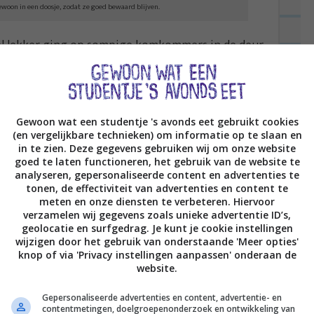
gewoon in een doosje, zodat ze goed bewaard blijven.
eel lekker ging op sompige komkommers in de deur
ht bij een opgeruimd huis. M’n moeder (of m’n ex-
 Maar echt; mijn koelkast is geen Grote Chaos met
r gewoon een geordende toestand met de kaas
Gewoon wat een studentje 's avonds eet gebruikt cookies
 netjes in een Tupperware doos, de groentes goed
(en vergelijkbare technieken) om informatie op te slaan en
hou ervan om met verse producten te koken, maar
in te zien. Deze gegevens gebruiken wij om onze website
goed te laten functioneren, het gebruik van de website te
erhoudt. Mega fijn dus dat je die gewoon goed kunt
analyseren, gepersonaliseerde content en advertenties te
tonen, de effectiviteit van advertenties en content te
meten en onze diensten te verbeteren. Hiervoor
verzamelen wij gegevens zoals unieke advertentie ID’s,
ept voor deze vet heerlijke tortizza’s én ik vertel
geolocatie en surfgedrag. Je kunt je cookie instellingen
wijzigen door het gebruik van onderstaande 'Meer opties'
S. Daar kun je namelijk vanaf 21 april
sparen voor
knop of via 'Privacy instellingen aanpassen' onderaan de
dat wil je vers houden.
website.
Gepersonaliseerde advertenties en content, advertentie- en
contentmetingen, doelgroepenonderzoek en ontwikkeling van