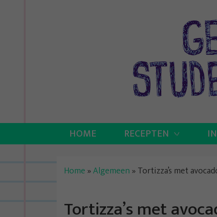
Skip
to
content
HOME
RECEPTEN
I
Home
»
Algemeen
»
Tortizza’s met avocad
Tortizza’s met avoca