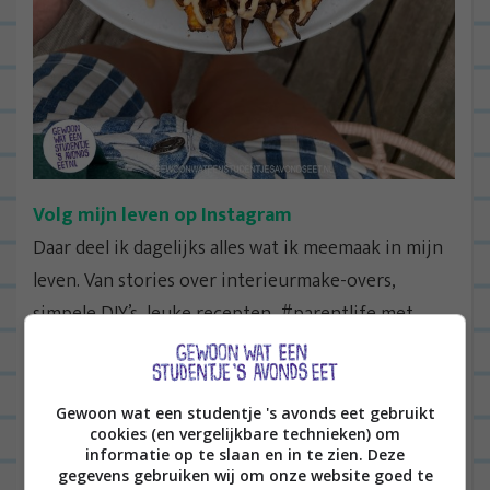
Volg mijn leven op Instagram
Daar deel ik dagelijks alles wat ik meemaak in mijn
leven. Van stories over interieurmake-overs,
simpele DIY’s, leuke recepten, #parentlife met
twee kleine kinderen, tot m’n
outfit of today
(of die
van de kinderen) en heel veel tips om het leven zelf
leuk te maken #zelfdeslingersophangen. Je vindt
Gewoon wat een studentje 's avonds eet gebruikt
cookies (en vergelijkbare technieken) om
me als @Lterveld op Insta!
informatie op te slaan en in te zien. Deze
gegevens gebruiken wij om onze website goed te