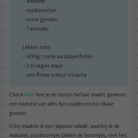
– wakame
– sojaboontjes
– verse gember
– 1 avocado
Lekker erbij:
– 400gr zoete aardappelfrites
– 2 el vegan mayo
– een flinke scheut sriracha
Check
hier
hoe je de tonijn tartaar maakt; gewoon
een kwestie van alles fijn snijden en bij elkaar
gooien.
Erbij maakte ik een Japanse salade, waarbij ik de
wakame, sojaboontjes (alleen de boontjes, niet het