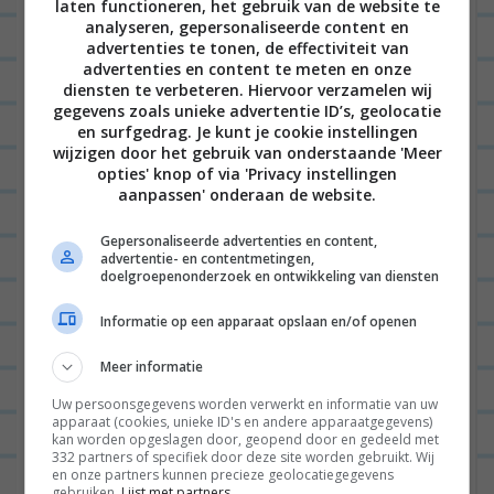
Dit is het ideale kraamcadeau:
laten functioneren, het gebruik van de website te
analyseren, gepersonaliseerde content en
Vorig jaar kwam mijn 6e kookboek uit en dit keer
advertenties te tonen, de effectiviteit van
eentje voor baby’s! Gewoon wat mijn baby ‘s avonds
advertenties en content te meten en onze
diensten te verbeteren. Hiervoor verzamelen wij
eet is een ideaal boek voor jonge ouders met
gegevens zoals unieke advertentie ID’s, geolocatie
kindjes tussen 4 maanden en 1,5 jaar. Met 50
en surfgedrag. Je kunt je cookie instellingen
wijzigen door het gebruik van onderstaande 'Meer
recepten en heel veel tips en informatie helpt het
opties' knop of via 'Privacy instellingen
boek je te starten met vaste voeding voor je
aanpassen' onderaan de website.
kleintje én biedt het inspiratie voor het eerste
Gepersonaliseerde advertenties en content,
advertentie- en contentmetingen,
levensjaar (en net even daarna). Bestel het boek op
doelgroepenonderzoek en ontwikkeling van diensten
Bol.com
, vraag ernaar in je lokale boekhandel of
Informatie op een apparaat opslaan en/of openen
koop het
hier
direct bij mijn uitgeverij (dan houd
ik er het meeste aan over). Geef het cadeau!
Meer informatie
Uw persoonsgegevens worden verwerkt en informatie van uw
apparaat (cookies, unieke ID's en andere apparaatgegevens)
kan worden opgeslagen door, geopend door en gedeeld met
332 partners of specifiek door deze site worden gebruikt. Wij
en onze partners kunnen precieze geolocatiegegevens
gebruiken.
Lijst met partners.