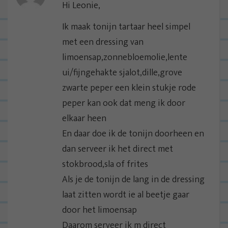
i
Hi Leonie,
g
Ik maak tonijn tartaar heel simpel
a
met een dressing van
t
limoensap,zonnebloemolie,lente
i
ui/fijngehakte sjalot,dille,grove
e
zwarte peper een klein stukje rode
peper kan ook dat meng ik door
elkaar heen
En daar doe ik de tonijn doorheen en
dan serveer ik het direct met
stokbrood,sla of frites
Als je de tonijn de lang in de dressing
laat zitten wordt ie al beetje gaar
door het limoensap
Daarom serveer ik m direct