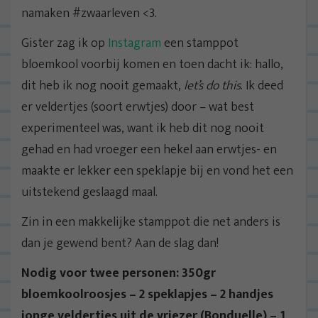
namaken #zwaarleven <3.
Gister zag ik op
Instagram
een stamppot
bloemkool voorbij komen en toen dacht ik: hallo,
dit heb ik nog nooit gemaakt,
let’s do this
. Ik deed
er veldertjes (soort erwtjes) door – wat best
experimenteel was, want ik heb dit nog nooit
gehad en had vroeger een hekel aan erwtjes- en
maakte er lekker een speklapje bij en vond het een
uitstekend geslaagd maal.
Zin in een makkelijke stamppot die net anders is
dan je gewend bent? Aan de slag dan!
Nodig voor twee personen: 350gr
bloemkoolroosjes – 2 speklapjes – 2 handjes
jonge veldertjes uit de vriezer (Bonduelle) – 1