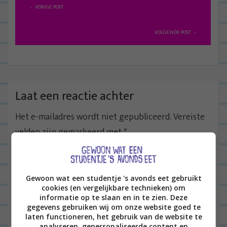
B
VORIGE POST
e
r
VOLGENDE POST
i
c
h
t
Laat een reactie achter
n
Het e-mailadres wordt niet gepubliceerd.
Vereiste
a
velden zijn gemarkeerd met
*
v
i
g
Gewoon wat een studentje 's avonds eet gebruikt
a
cookies (en vergelijkbare technieken) om
t
informatie op te slaan en in te zien. Deze
gegevens gebruiken wij om onze website goed te
i
laten functioneren, het gebruik van de website te
analyseren, gepersonaliseerde content en