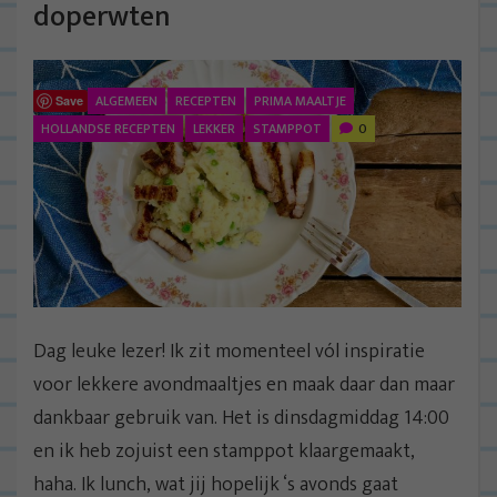
doperwten
ALGEMEEN
RECEPTEN
PRIMA MAALTJE
Save
HOLLANDSE RECEPTEN
LEKKER
STAMPPOT
0
Dag leuke lezer! Ik zit momenteel vól inspiratie
voor lekkere avondmaaltjes en maak daar dan maar
dankbaar gebruik van. Het is dinsdagmiddag 14:00
en ik heb zojuist een stamppot klaargemaakt,
haha. Ik lunch, wat jij hopelijk ‘s avonds gaat