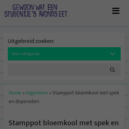
Skip
to
content
Uitgebreid zoeken:
Search
for:
Home
»
Algemeen
»
Stamppot bloemkool met spek
en doperwten
Stamppot bloemkool met spek en