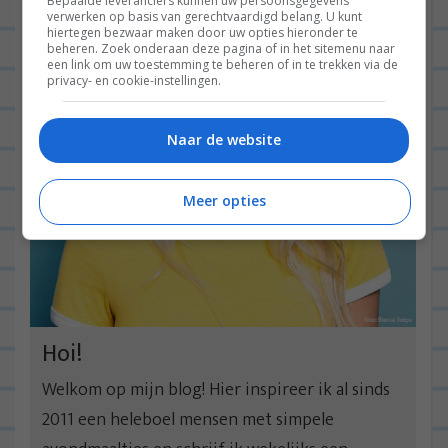
Bepaalde leveranciers kunnen uw persoonsgegevens
verwerken op basis van gerechtvaardigd belang. U kunt
hiertegen bezwaar maken door uw opties hieronder te
beheren. Zoek onderaan deze pagina of in het sitemenu naar
een link om uw toestemming te beheren of in te trekken via de
privacy- en cookie-instellingen.
Naar de website
Meer opties
Hoi!
Welkom op mijn blog! Hier inspireer ik al sinds
2011 een heleboel mensen met simpele