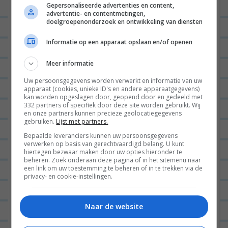
Gepersonaliseerde advertenties en content,
Jaaa zo lekker. Die garnalen
advertentie- en contentmetingen,
doelgroepenonderzoek en ontwikkeling van diensten
geven wel echt veel smaak
af, dus ik zou toch
Informatie op een apparaat opslaan en/of openen
overwegen om die mee te
Meer informatie
nemen:D
Uw persoonsgegevens worden verwerkt en informatie van uw
apparaat (cookies, unieke ID's en andere apparaatgegevens)
BEANTWOORDEN
kan worden opgeslagen door, geopend door en gedeeld met
332 partners of specifiek door deze site worden gebruikt. Wij
en onze partners kunnen precieze geolocatiegegevens
gebruiken.
Lijst met partners.
ANONIEM
04/02/2016 op 14:29
Bepaalde leveranciers kunnen uw persoonsgegevens
verwerken op basis van gerechtvaardigd belang. U kunt
Je kunt ook campina room culinair
hiertegen bezwaar maken door uw opties hieronder te
beheren. Zoek onderaan deze pagina of in het sitemenu naar
(of de light versie) gebruiken ipv
een link om uw toestemming te beheren of in te trekken via de
privacy- en cookie-instellingen.
soya room. Daar zit geen ''zoetige''
smaak aan. NB light versie blijft wel
Naar de website
dun en wordt niet dikker tijdensw
bereiding.