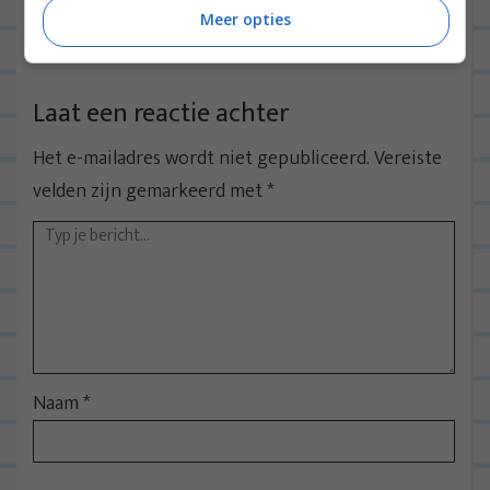
Meer opties
BEANTWOORDEN
Laat een reactie achter
Het e-mailadres wordt niet gepubliceerd.
Vereiste
velden zijn gemarkeerd met
*
Naam
*