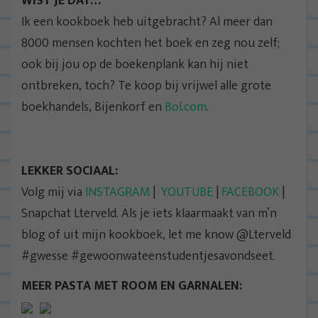
WIST JE DAT…
Ik een kookboek heb uitgebracht? Al meer dan
8000 mensen kochten het boek en zeg nou zelf;
ook bij jou op de boekenplank kan hij niet
ontbreken, toch? Te koop bij vrijwel alle grote
boekhandels, Bijenkorf en
Bol.com
.
LEKKER SOCIAAL:
Volg mij via
INSTAGRAM
|
YOUTUBE
|
FACEBOOK
|
Snapchat Lterveld. Als je iets klaarmaakt van m’n
blog of uit mijn kookboek, let me know @Lterveld
#gwesse #gewoonwateenstudentjesavondseet.
MEER PASTA MET ROOM EN GARNALEN: