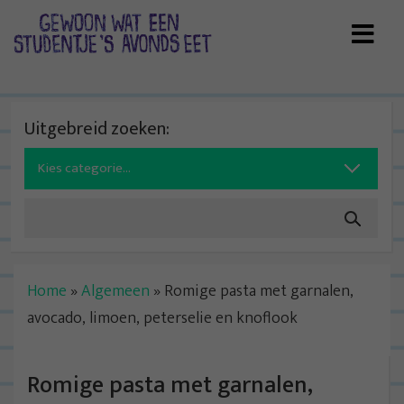
Skip
to
content
Uitgebreid zoeken:
Search
for:
Home
»
Algemeen
»
Romige pasta met garnalen,
avocado, limoen, peterselie en knoflook
Romige pasta met garnalen,