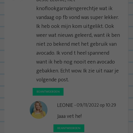
a
knoflookgarnalengerechtje wat ik
t
vandaag op fb vond was super lekker.
i
Ik heb ook mijn kom uitgelikt. Ook
e
weer wat nieuws geleerd, want ik ben
niet zo bekend met het gebruik van
avocado. Ik vond t heel spannend
want ik heb nog nooit een avocado
gebakken. Echt wow. Ik zie uit naar je
volgende post.
BEANTWOORDEN
LEONIE
09/11/2022 op 10:29
Jaaa vet he!
BEANTWOORDEN