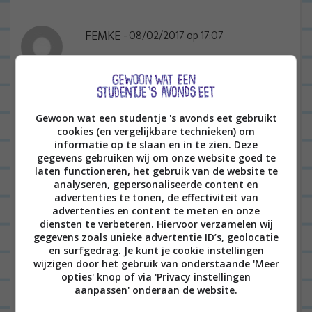
FEMKE
08/02/2017 op 17:07
Het was heerlijk. Heb het gister
gekookt. Heel lekker alleen had ik de
pasta te lang gekookt
Gewoon wat een studentje 's avonds eet gebruikt
cookies (en vergelijkbare technieken) om
BEANTWOORDEN
informatie op te slaan en in te zien. Deze
gegevens gebruiken wij om onze website goed te
laten functioneren, het gebruik van de website te
SALINA
16/04/2016 op 11:43
analyseren, gepersonaliseerde content en
advertenties te tonen, de effectiviteit van
Zeker namaken. Misschien niet met
advertenties en content te meten en onze
garnalen maar vooral die avocadosaus
diensten te verbeteren. Hiervoor verzamelen wij
gegevens zoals unieke advertentie ID’s, geolocatie
klinkt goed, hmmmm! Heerlijk.
en surfgedrag. Je kunt je cookie instellingen
wijzigen door het gebruik van onderstaande 'Meer
BEANTWOORDEN
opties' knop of via 'Privacy instellingen
aanpassen' onderaan de website.
LEONIE
20/04/2016 op 12:32