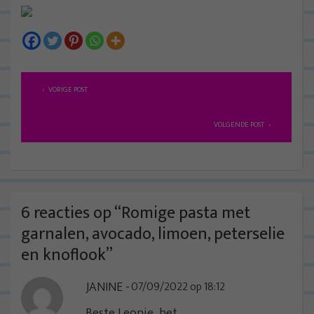
B
VORIGE POST
e
r
VOLGENDE POST
i
c
h
t
6 reacties op “
Romige pasta met
n
garnalen, avocado, limoen, peterselie
a
en knoflook
”
v
JANINE
07/09/2022 op 18:12
i
g
Beste Leonie, het