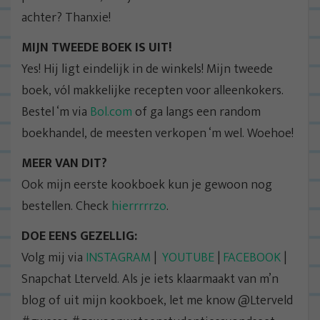
achter? Thanxie!
MIJN TWEEDE BOEK IS UIT!
Yes! Hij ligt eindelijk in de winkels! Mijn tweede
boek, vól makkelijke recepten voor alleenkokers.
Bestel ‘m via
Bol.com
of ga langs een random
boekhandel, de meesten verkopen ‘m wel. Woehoe!
MEER VAN DIT?
Ook mijn eerste kookboek kun je gewoon nog
bestellen. Check
hierrrrrzo
.
DOE EENS GEZELLIG:
Volg mij via
INSTAGRAM
|
YOUTUBE
|
FACEBOOK
|
Snapchat Lterveld. Als je iets klaarmaakt van m’n
blog of uit mijn kookboek, let me know @Lterveld