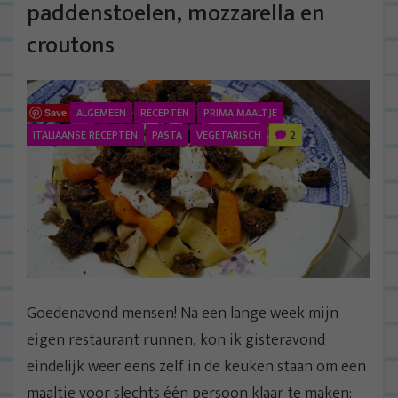
paddenstoelen, mozzarella en
croutons
ALGEMEEN
RECEPTEN
PRIMA MAALTJE
Save
ITALIAANSE RECEPTEN
PASTA
VEGETARISCH
2
Goedenavond mensen! Na een lange week mijn
eigen restaurant runnen, kon ik gisteravond
eindelijk weer eens zelf in de keuken staan om een
maaltje voor slechts één persoon klaar te maken: