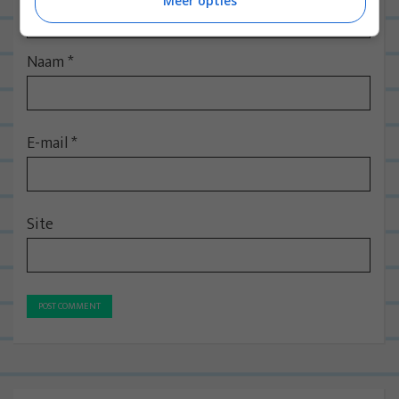
Meer opties
Naam
*
E-mail
*
Site