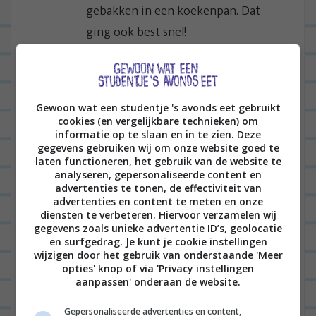
a
gebakken in een koekenpan. Dat
t
ging ook best snel!
i
en ik denk dat als je de mozzarella in
e
dit recept vervangt door een kaas
met wat meer smaak (feta,
Gewoon wat een studentje 's avonds eet gebruikt
cookies (en vergelijkbare technieken) om
geitenkaas oid) dat ‘ie dan een stuk
informatie op te slaan en in te zien. Deze
spannender en lekerder wordt 🙂
gegevens gebruiken wij om onze website goed te
laten functioneren, het gebruik van de website te
analyseren, gepersonaliseerde content en
BEANTWOORDEN
advertenties te tonen, de effectiviteit van
advertenties en content te meten en onze
diensten te verbeteren. Hiervoor verzamelen wij
ROSEMARIJN
13/12/2016 op 16:36
gegevens zoals unieke advertentie ID’s, geolocatie
en surfgedrag. Je kunt je cookie instellingen
Joeeee, gewoon pompoen met een
wijzigen door het gebruik van onderstaande 'Meer
heel klein scheutje water in een
opties' knop of via 'Privacy instellingen
aanpassen' onderaan de website.
magnetronschaal met een deksel,
zo’n 4/5 minuten en ze zijn gaar. Je
Gepersonaliseerde advertenties en content,