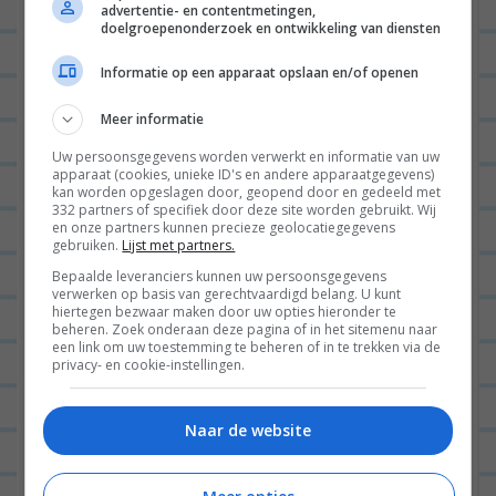
advertentie- en contentmetingen,
kan het ook 3 minuten doen en dan
doelgroepenonderzoek en ontwikkeling van diensten
daarna nagaren in de oven (dat is het
Informatie op een apparaat opslaan en/of openen
allerlekkerst), ook een stuk sneller
Meer informatie
gaar! En dan met wat zout en
kruiden, su-per lekker.
Uw persoonsgegevens worden verwerkt en informatie van uw
apparaat (cookies, unieke ID's en andere apparaatgegevens)
kan worden opgeslagen door, geopend door en gedeeld met
BEANTWOORDEN
332 partners of specifiek door deze site worden gebruikt. Wij
en onze partners kunnen precieze geolocatiegegevens
gebruiken.
Lijst met partners.
Laat een reactie achter
Bepaalde leveranciers kunnen uw persoonsgegevens
verwerken op basis van gerechtvaardigd belang. U kunt
hiertegen bezwaar maken door uw opties hieronder te
Het e-mailadres wordt niet gepubliceerd.
Vereiste
beheren. Zoek onderaan deze pagina of in het sitemenu naar
een link om uw toestemming te beheren of in te trekken via de
velden zijn gemarkeerd met
*
privacy- en cookie-instellingen.
Naar de website