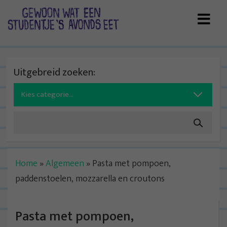
Skip
to
content
Uitgebreid zoeken:
Search
for:
Home
»
Algemeen
»
Pasta met pompoen,
paddenstoelen, mozzarella en croutons
Pasta met pompoen,