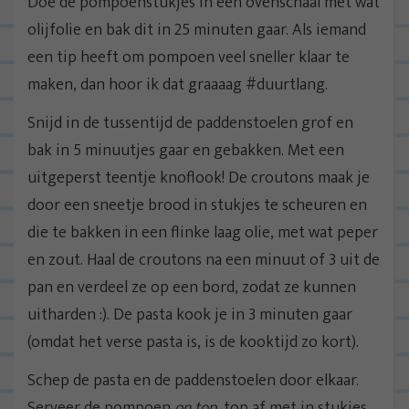
Doe de pompoenstukjes in een ovenschaal met wat
olijfolie en bak dit in 25 minuten gaar. Als iemand
een tip heeft om pompoen veel sneller klaar te
maken, dan hoor ik dat graaaag #duurtlang.
Snijd in de tussentijd de paddenstoelen grof en
bak in 5 minuutjes gaar en gebakken. Met een
uitgeperst teentje knoflook! De croutons maak je
door een sneetje brood in stukjes te scheuren en
die te bakken in een flinke laag olie, met wat peper
en zout. Haal de croutons na een minuut of 3 uit de
pan en verdeel ze op een bord, zodat ze kunnen
uitharden :). De pasta kook je in 3 minuten gaar
(omdat het verse pasta is, is de kooktijd zo kort).
Schep de pasta en de paddenstoelen door elkaar.
Serveer de pompoen
on top
, top af met in stukjes