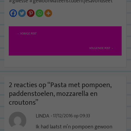
#gwesse #gewoonwateenstudentjesavondseet
B
VORIGE POST
e
r
VOLGENDE POST
i
c
h
t
2 reacties op “
Pasta met pompoen,
n
paddenstoelen, mozzarella en
a
croutons
”
v
LINDA
17/12/2016 op 09:33
i
g
Ik had laatst m’n pompoen gewoon