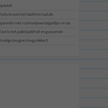
Update!!
Turks brood met falafel en tzatziki
Spareribs met rozemarijnaardappeltjes en sla
Taco’s met pulled jackfruit en guacamole
Kruidige lasagne (mega lekker!)