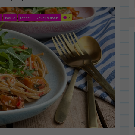
N
PASTA
LEKKER
VEGETARISCH
2