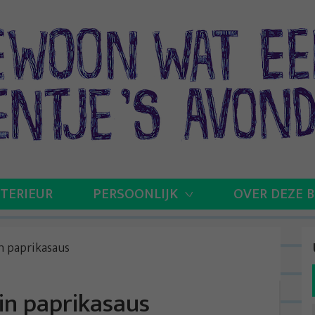
NTERIEUR
PERSOONLIJK
OVER DEZE 
n paprikasaus
n paprikasaus