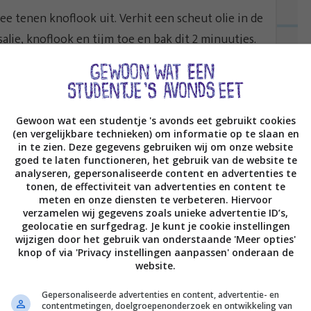
twee tenen knoflook uit. Verhit een scheut olie in de
alie, knoflook en tijm toe en bak dit 2 minuutjes.
e stukjes en voeg die dan toe aan de pan. Halveer
ar minuten ook toe aan de pan. Bak het eventjes
Gewoon wat een studentje 's avonds eet gebruikt cookies
t vuur eventjes wat hoger, zodat het lekker gaat
(en vergelijkbare technieken) om informatie op te slaan en
in te zien. Deze gegevens gebruiken wij om onze website
goed te laten functioneren, het gebruik van de website te
analyseren, gepersonaliseerde content en advertenties te
haal de pan van het vuur. Doe de saus in een
tonen, de effectiviteit van advertenties en content te
meten en onze diensten te verbeteren. Hiervoor
 gebruik een hakmmolen die hittebestendig is. Ik
verzamelen wij gegevens zoals unieke advertentie ID’s,
or.
geolocatie en surfgedrag. Je kunt je cookie instellingen
wijzigen door het gebruik van onderstaande 'Meer opties'
knop of via 'Privacy instellingen aanpassen' onderaan de
t alle stukjes vlak, maar dat is prima. Als het maar
website.
Gepersonaliseerde advertenties en content, advertentie- en
contentmetingen, doelgroepenonderzoek en ontwikkeling van