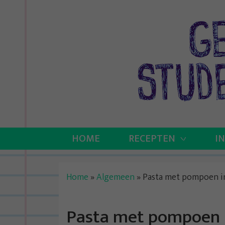
Skip
to
content
HOME
RECEPTEN
I
Home
»
Algemeen
»
Pasta met pompoen i
Pasta met pompoen i