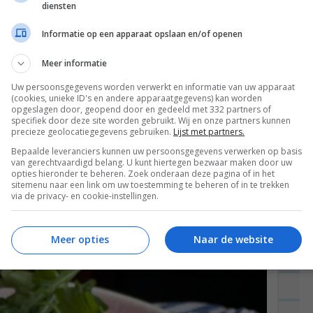
taan totdat de pasta klaar is.
diensten
je dan af en bewaar een kopje van het kookvocht.
Informatie op een apparaat opslaan en/of openen
t saus en dit zet je nog heel even aan om het
Meer informatie
cheutje kookvocht bij de saus om ‘m dunner te
Uw persoonsgegevens worden verwerkt en informatie van uw apparaat
hetti mengt, maar zet het vuur daarna ook weer
(cookies, unieke ID's en andere apparaatgegevens) kan worden
opgeslagen door, geopend door en gedeeld met 332 partners of
en totdat de saus een mooie dikte heeft.
specifiek door deze site worden gebruikt. Wij en onze partners kunnen
precieze geolocatiegegevens gebruiken.
Lijst met partners.
aats van gewoon water uit de kraan, omdat
Bepaalde leveranciers kunnen uw persoonsgegevens verwerken op basis
van gerechtvaardigd belang. U kunt hiertegen bezwaar maken door uw
 en die bindt een saus. Dus dat is vet chill.
opties hieronder te beheren. Zoek onderaan deze pagina of in het
sitemenu naar een link om uw toestemming te beheren of in te trekken
via de privacy- en cookie-instellingen.
oor de pasta en top ‘m af met rucola. Eet
Meer opties
Naar de website