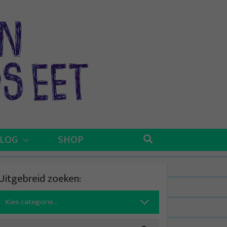
BLOG
SHOP
Uitgebreid zoeken:
Search
for: