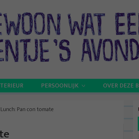
NTERIEUR
PERSOONLIJK
OVER DEZE 
»
Lunch: Pan con tomate
te