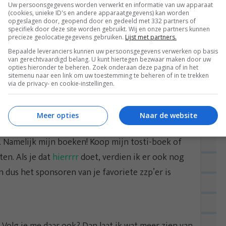
Uw persoonsgegevens worden verwerkt en informatie van uw apparaat
(cookies, unieke ID's en andere apparaatgegevens) kan worden
opgeslagen door, geopend door en gedeeld met 332 partners of
specifiek door deze site worden gebruikt. Wij en onze partners kunnen
precieze geolocatiegegevens gebruiken.
Lijst met partners.
Bepaalde leveranciers kunnen uw persoonsgegevens verwerken op basis
van gerechtvaardigd belang. U kunt hiertegen bezwaar maken door uw
opties hieronder te beheren. Zoek onderaan deze pagina of in het
sitemenu naar een link om uw toestemming te beheren of in te trekken
via de privacy- en cookie-instellingen.
chill tomaten eigenlijk zijn. Mjam!
Meer opties
Naar de website
… Namelijk mijn boeken! Koop mijn tosti-boek of
en. Als je dat
hierrrr
doet, verdien ik er ook nog
en dus het sponsoren van je favoriete zzp’er is
! Volg je me daar ook? Dan laat ik wat meer zien van