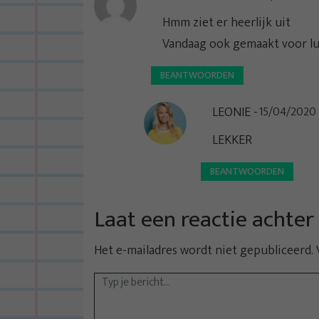
a
v
Hmm ziet er heerlijk uit
i
Vandaag ook gemaakt voor l
g
BEANTWOORDEN
a
t
LEONIE
15/04/2020 o
i
LEKKER
e
BEANTWOORDEN
Laat een reactie achter
Het e-mailadres wordt niet gepubliceerd.