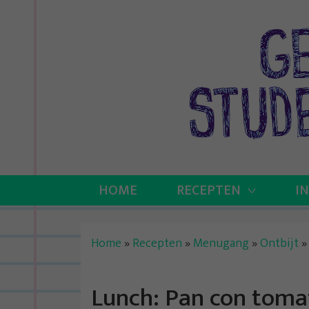
Skip
to
content
HOME
RECEPTEN
I
Home
»
Recepten
»
Menugang
»
Ontbijt
Lunch: Pan con toma