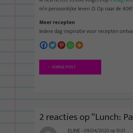
m’n persoonlijke leven :D. Op naar de 40K!
Meer recepten
Iedere dag inspiratie voor recepten ontv
B
VORIGE POST
e
r
i
c
h
t
2 reacties op “
Lunch: P
n
ELINE
09/04/2020 op 13:01