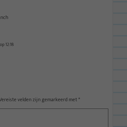
unch
p 12:18
Vereiste velden zijn gemarkeerd met
*