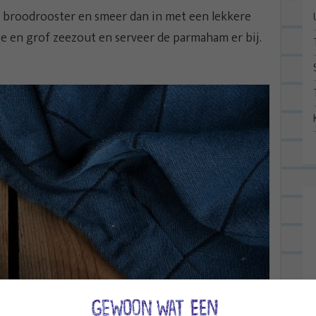
n broodrooster en smeer dan in met een lekkere
lie en grof zeezout en serveer de parmaham er bij.