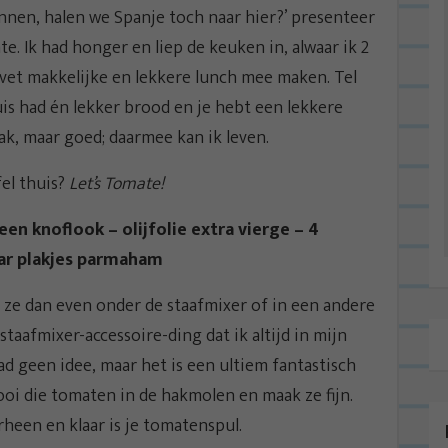
unnen, halen we Spanje toch naar hier?’ presenteer
e. Ik had honger en liep de keuken in, alwaar ik 2
n vet makkelijke en lekkere lunch mee maken. Tel
is had én lekker brood en je hebt een lekkere
k, maar goed; daarmee kan ik leven.
fel thuis?
Let’s Tomate!
en knoflook – olijfolie extra vierge – 4
paar plakjes parmaham
 ze dan even onder de staafmixer of in een andere
staafmixer-accessoire-ding dat ik altijd in mijn
ad geen idee, maar het is een ultiem fantastisch
gooi die tomaten in de hakmolen en maak ze fijn.
heen en klaar is je tomatenspul.