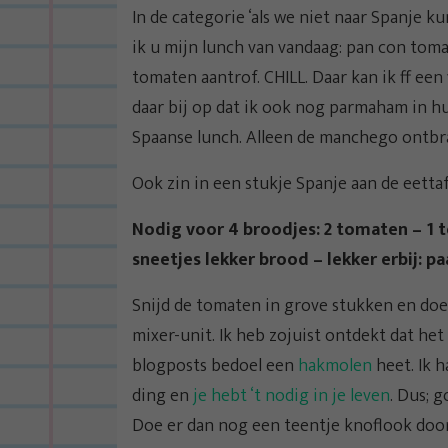
In de categorie ‘als we niet naar Spanje k
ik u mijn lunch van vandaag: pan con tomat
tomaten aantrof. CHILL. Daar kan ik ff ee
daar bij op dat ik ook nog parmaham in hu
Spaanse lunch. Alleen de manchego ontbra
Ook zin in een stukje Spanje aan de eetta
Nodig voor 4 broodjes: 2 tomaten – 1 te
sneetjes lekker brood – lekker erbij: 
Snijd de tomaten in grove stukken en doe
mixer-unit. Ik heb zojuist ontdekt dat het 
blogposts bedoel een
hakmolen
heet. Ik h
ding en
je hebt ‘t nodig in je leven
. Dus; 
Doe er dan nog een teentje knoflook door