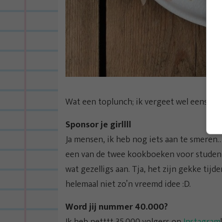
Wat een toplunch; ik vergeet wel eens hoe 
Sponsor je girllll
Ja mensen, ik heb nog iets aan te smeren
een van de twee kookboeken voor student
wat gezelligs aan. Tja, het zijn gekke tijd
helemaal niet zo’n vreemd idee :D.
Word jij nummer 40.000?
Ik heb netttt 35.000 volgers op
Instagram