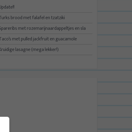
Update!!
Turks brood met falafel en tzatziki
Spareribs met rozemarijnaardappeltjes en sla
Taco’s met pulled jackfruit en guacamole
Kruidige lasagne (mega lekker!)