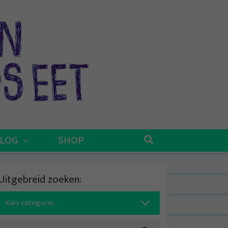
BLOG
SHOP
Uitgebreid zoeken:
Search
for: