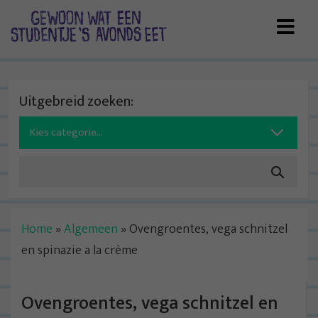
Skip
to
content
Uitgebreid zoeken:
Search
for:
Home
»
Algemeen
»
Ovengroentes, vega schnitzel
en spinazie a la crème
Ovengroentes, vega schnitzel en