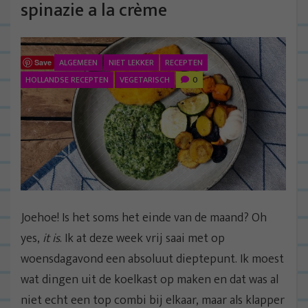
spinazie a la crème
ALGEMEEN
NIET LEKKER
RECEPTEN
Save
HOLLANDSE RECEPTEN
VEGETARISCH
0
Joehoe! Is het soms het einde van de maand? Oh
yes,
it is
. Ik at deze week vrij saai met op
woensdagavond een absoluut dieptepunt. Ik moest
wat dingen uit de koelkast op maken en dat was al
niet echt een top combi bij elkaar, maar als klapper