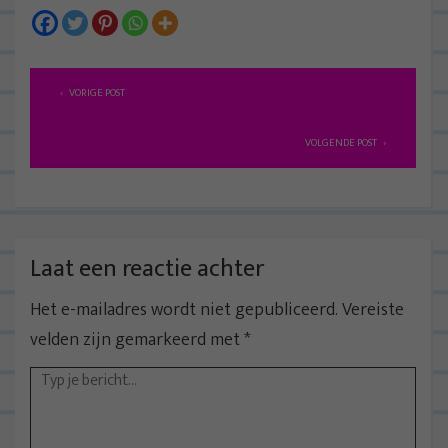
B
VORIGE POST
e
r
VOLGENDE POST
i
c
h
t
Laat een reactie achter
n
Het e-mailadres wordt niet gepubliceerd.
Vereiste
a
velden zijn gemarkeerd met
*
v
i
g
a