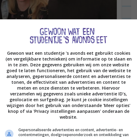
Gewoon wat een studentje 's avonds eet gebruikt cookies
(en vergelijkbare technieken) om informatie op te slaan en
in te zien. Deze gegevens gebruiken wij om onze website
goed te laten functioneren, het gebruik van de website te
analyseren, gepersonaliseerde content en advertenties te
tonen, de effectiviteit van advertenties en content te
meten en onze diensten te verbeteren. Hiervoor
verzamelen wij gegevens zoals unieke advertentie ID’s,
geolocatie en surfgedrag. Je kunt je cookie instellingen
wijzigen door het gebruik van onderstaande 'Meer opties'
knop of via 'Privacy instellingen aanpassen' onderaan de
website.
toverden we de keuken om tot een stoere zwarte
Gepersonaliseerde advertenties en content, advertentie- en
 met een originele brick wall, zwarte kozijnen en
contentmetingen, doelgroepenonderzoek en ontwikkeling van