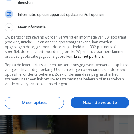
diensten
e het dakterras van een ietwat onaf dak met
Informatie op een apparaat opslaan en/of openen
en urban dakterras met buitenkeuken
kapel plaatsen, waardoor er een extra kamer
Meer informatie
amer mét donkerblauw plafond en richtten we de
Uw persoonsgegevens worden verwerkt en informatie van uw apparaat
(cookies, unieke ID's en andere apparaatgegevens) kan worden
ak in. We zijn hier ZO blij en zeggen nog bijna
opgeslagen door, geopend door en gedeeld met 332 partners of
is vinden en hoe goed het gelukt is. 😀
specifiek door deze site worden gebruikt. Wij en onze partners kunnen
precieze geolocatiegegevens gebruiken.
Lijst met partners.
Bepaalde leveranciers kunnen uw persoonsgegevens verwerken op basis
van gerechtvaardigd belang. U kunt hiertegen bezwaar maken door uw
opties hieronder te beheren. Zoek onderaan deze pagina of in het
sitemenu naar een link om uw toestemming te beheren of in te trekken
via de privacy- en cookie-instellingen.
Meer opties
Naar de website