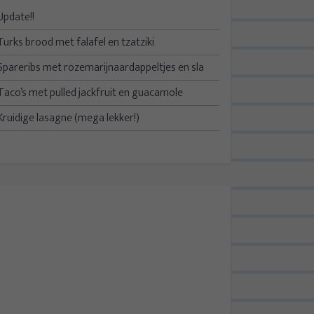
Update!!
Turks brood met falafel en tzatziki
Spareribs met rozemarijnaardappeltjes en sla
Taco’s met pulled jackfruit en guacamole
Kruidige lasagne (mega lekker!)