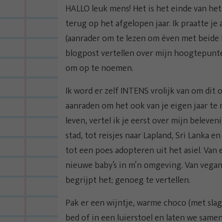
HALLO leuk mens! Het is het einde van het
terug op het afgelopen jaar. Ik praatte je 
(aanrader om te lezen om éven met beide b
blogpost vertellen over mijn hoogtepunten 
om op te noemen.
Ik word er zelf INTENS vrolijk van om dit
aanraden om het ook van je eigen jaar te
leven, vertel ik je eerst over mijn beleve
stad, tot reisjes naar Lapland, Sri Lanka
tot een poes adopteren uit het asiel. Van
nieuwe baby’s in m’n omgeving. Van vegan 
begrijpt het; genoeg te vertellen.
Pak er een wijntje, warme choco (met slag
bed of in een luierstoel en laten we sam