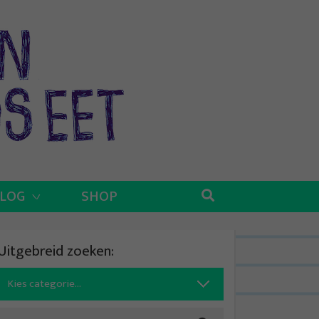
BLOG
SHOP
Uitgebreid zoeken:
Search
for: