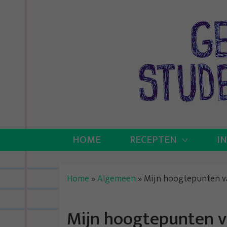
Skip
to
content
HOME
RECEPTEN
I
Home
»
Algemeen
»
Mijn hoogtepunten v
Mijn hoogtepunten v