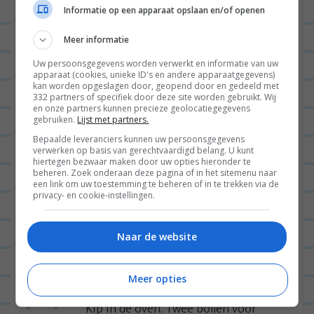
Informatie op een apparaat opslaan en/of openen
LINDA ISMAILI
14/09/2013 op 20:24
Meer informatie
Vanavond gemaakt, was heerlijk!
Uw persoonsgegevens worden verwerkt en informatie van uw
apparaat (cookies, unieke ID's en andere apparaatgegevens)
Het zag er niet zo mooi uit als bij
kan worden opgeslagen door, geopend door en gedeeld met
jou, maar toch zeker geslaagd!
332 partners of specifiek door deze site worden gebruikt. Wij
en onze partners kunnen precieze geolocatiegegevens
gebruiken.
Lijst met partners.
BEANTWOORDEN
Bepaalde leveranciers kunnen uw persoonsgegevens
verwerken op basis van gerechtvaardigd belang. U kunt
LEONIE
14/09/2013 op 20:28
hiertegen bezwaar maken door uw opties hieronder te
beheren. Zoek onderaan deze pagina of in het sitemenu naar
haha prima toch 😉 Fijn dat
een link om uw toestemming te beheren of in te trekken via de
privacy- en cookie-instellingen.
je het ook lekker vond!
BEANTWOORDEN
Naar de website
Meer opties
SYLVIA
29/08/2013 op 15:07
Kip in de oven. Twee bollen voor