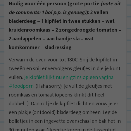
Nodig voor één persoon (grote portie
(note uit
de comments: 1 bol p.p. is genoeg)
): 2 vellen
bladerdeeg – 1 kipfilet in twee stukken – wat
kruidenroomkaas – 2 zongedroogde tomaten –
2 aardappelen – aan handje sla – wat
komkommer – sladressing
Verwarm de oven voor tot 180C. Snij de kipfilet in
tweeën en snij er vervolgens gleufjes in die je kunt
vullen.
Je kipfilet lijkt nu enigzins op een vagina
#foodporn.
(Haha sorry). Je vult de gleufjes met
roomkaas en tomaat (opeens klinkt dit heel
dubbel…). Dan rol je de kipfilet dicht en vouw je er
een plakje (ontdooid) bladerdeeg omheen. Leg de
bolletjes in een ingevette ovenschaal en bak het in
30 minuten gaar. 1 keertje keren in de tussentijd.