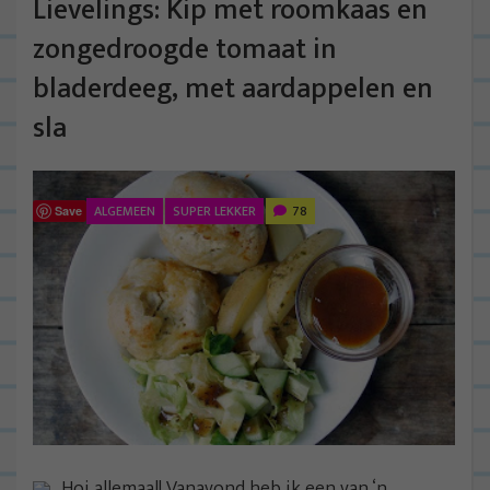
Lievelings: Kip met roomkaas en
zongedroogde tomaat in
bladerdeeg, met aardappelen en
sla
ALGEMEEN
SUPER LEKKER
78
Save
Hoi allemaal! Vanavond heb ik een van ‘n