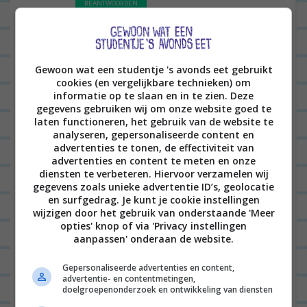
BEANTWOORDEN
LEONIE
04/11/2013 op 20:26
Tof :D:D
Gewoon wat een studentje 's avonds eet gebruikt
cookies (en vergelijkbare technieken) om
BEANTWOORDEN
informatie op te slaan en in te zien. Deze
gegevens gebruiken wij om onze website goed te
laten functioneren, het gebruik van de website te
NENA
29/09/2013 op 16:24
analyseren, gepersonaliseerde content en
advertenties te tonen, de effectiviteit van
Ze liggen nu in de oven! Eerste keer,
advertenties en content te meten en onze
diensten te verbeteren. Hiervoor verzamelen wij
kan niet wachten! Jammieee
gegevens zoals unieke advertentie ID’s, geolocatie
en surfgedrag. Je kunt je cookie instellingen
BEANTWOORDEN
wijzigen door het gebruik van onderstaande 'Meer
opties' knop of via 'Privacy instellingen
LEONIE
02/10/2013 op 18:04
aanpassen' onderaan de website.
EN?:D
Gepersonaliseerde advertenties en content,
advertentie- en contentmetingen,
doelgroepenonderzoek en ontwikkeling van diensten
BEANTWOORDEN