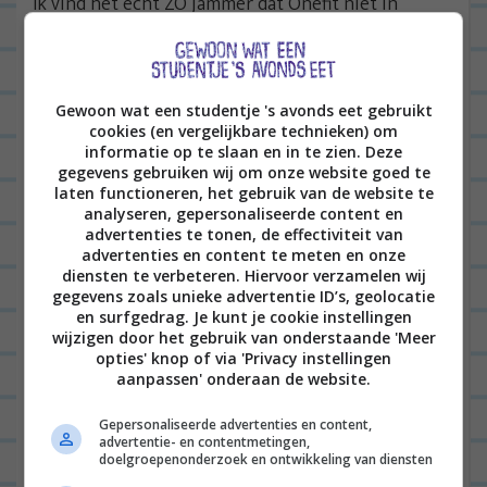
Ik vind het echt ZO jammer dat Onefit niet in
Haarlem actief is. Nu moet ik naar Amsterdam om
te sporten en ik merk dat dat in de praktijk niet
heel handig is (als je al met de grootste moeite van
Gewoon wat een studentje 's avonds eet gebruikt
de bank komt om überhaupt te sporten…). Nu ben
cookies (en vergelijkbare technieken) om
informatie op te slaan en in te zien. Deze
ik benieuwd; woon je in Haarlem en weet je een
gegevens gebruiken wij om onze website goed te
laten functioneren, het gebruik van de website te
fijne plek voor yoga/bodybalance/zoiets? Laat het
analyseren, gepersonaliseerde content en
me hieronder weten!
advertenties te tonen, de effectiviteit van
advertenties en content te meten en onze
Pannenkoeken bakken met EditieNL
diensten te verbeteren. Hiervoor verzamelen wij
gegevens zoals unieke advertentie ID’s, geolocatie
Op woensdag kwam Maarten van EditieNL bij me
en surfgedrag. Je kunt je cookie instellingen
wijzigen door het gebruik van onderstaande 'Meer
langs om pannenkoeken te bakken. We namen een
opties' knop of via 'Privacy instellingen
item op voor Nationale Pannenkoekendag; dat was
aanpassen' onderaan de website.
het namelijk die vrijdag. Vet gezellig! We
Gepersonaliseerde advertenties en content,
probeerden een life hack uit om flinterdunne
advertentie- en contentmetingen,
doelgroepenonderzoek en ontwikkeling van diensten
pannenkoeken te bakken en het mislukte echt