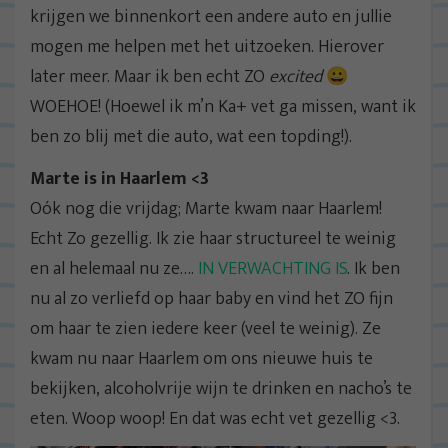
krijgen we binnenkort een andere auto en jullie
mogen me helpen met het uitzoeken. Hierover
later meer. Maar ik ben echt ZO
excited
😀
WOEHOE! (Hoewel ik m’n Ka+ vet ga missen, want ik
ben zo blij met die auto, wat een topding!).
Marte is in Haarlem <3
Oók nog die vrijdag; Marte kwam naar Haarlem!
Echt Zo gezellig. Ik zie haar structureel te weinig
en al helemaal nu ze….
IN VERWACHTING IS
. Ik ben
nu al zo verliefd op haar baby en vind het ZO fijn
om haar te zien iedere keer (veel te weinig). Ze
kwam nu naar Haarlem om ons nieuwe huis te
bekijken, alcoholvrije wijn te drinken en nacho’s te
eten. Woop woop! En dat was echt vet gezellig <3.