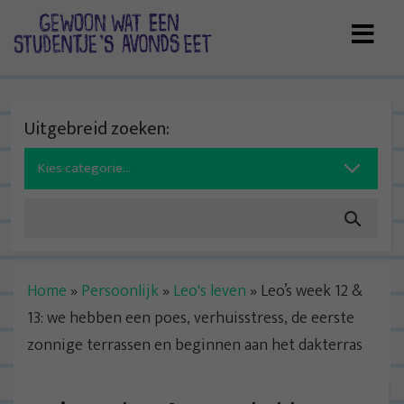
Skip
to
content
Uitgebreid zoeken:
Search
for:
Home
»
Persoonlijk
»
Leo's leven
»
Leo’s week 12 &
13: we hebben een poes, verhuisstress, de eerste
zonnige terrassen en beginnen aan het dakterras