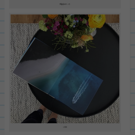
Filipijnen <3
<333