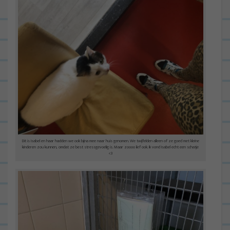
Dit is Isabel en haar hadden we ook bijna mee naar huis genomen. We twijfelden alleen of ze goed met kleine
kinderen zou kunnen, omdat ze best stressgevoelig is. Maar zoooo lief ook. Ik vond Isabel echt een schatje
<3