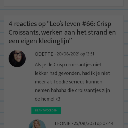
c
h
t
4 reacties op “
Leo’s leven #66: Crisp
n
Croissants, werken aan het strand en
a
een eigen kledinglijn
”
v
ODETTE
20/08/2021 op 13:51
i
g
Als je de Crisp croissantjes niet
a
lekker had gevonden, had ik je niet
t
meer als foodie serieus kunnen
i
nemen hahaha die croissantjes zijn
e
de hemel <3
BEANTWOORDEN
LEONIE
25/08/2021 op 07:44