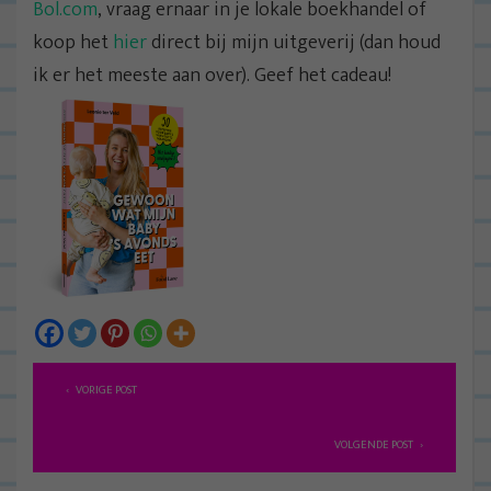
Bol.com
, vraag ernaar in je lokale boekhandel of
koop het
hier
direct bij mijn uitgeverij (dan houd
ik er het meeste aan over). Geef het cadeau!
B
VORIGE POST
e
r
VOLGENDE POST
i