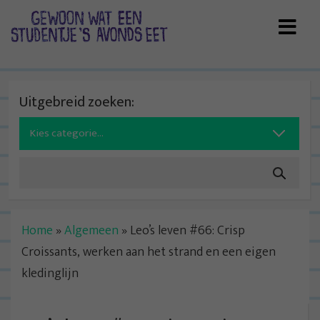
Skip
to
content
Uitgebreid zoeken:
Search
for:
Home
»
Algemeen
»
Leo’s leven #66: Crisp
Croissants, werken aan het strand en een eigen
kledinglijn