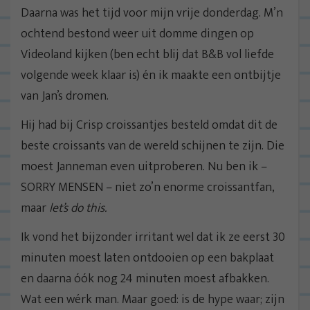
Daarna was het tijd voor mijn vrije donderdag. M’n
ochtend bestond weer uit domme dingen op
Videoland kijken (ben echt blij dat B&B vol liefde
volgende week klaar is) én ik maakte een ontbijtje
van Jan’s dromen.
Hij had bij Crisp croissantjes besteld omdat dit de
beste croissants van de wereld schijnen te zijn. Die
moest Janneman even uitproberen. Nu ben ik –
SORRY MENSEN – niet zo’n enorme croissantfan,
maar
let’s do this.
Ik vond het bijzonder irritant wel dat ik ze eerst 30
minuten moest laten ontdooien op een bakplaat
en daarna óók nog 24 minuten moest afbakken.
Wat een wérk man. Maar goed: is de hype waar; zijn