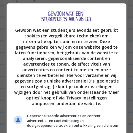
onder een kraan die maar een minuut warm was,
hahaha. Wat een ellende. Gelukkig was er echt een
duidelijk onderdeel kapot en dat is woensdag
Gewoon wat een studentje 's avonds eet gebruikt
vervangen en nu kunnen we gewoon weer
cookies (en vergelijkbare technieken) om
informatie op te slaan en in te zien. Deze
douchen. Man, wat lekker. Wat een luxe. Je weet pas
gegevens gebruiken wij om onze website goed te
wat je hebt, als het er niet is.
laten functioneren, het gebruik van de website te
analyseren, gepersonaliseerde content en
Aan het einde van de middag ben ik lekker aan de
advertenties te tonen, de effectiviteit van
advertenties en content te meten en onze
keukentafel gaan zitten met een wijntje om de
diensten te verbeteren. Hiervoor verzamelen wij
gegevens zoals unieke advertentie ID’s, geolocatie
laatste dingen van mijn to do list af te ronden. En
en surfgedrag. Je kunt je cookie instellingen
daarna dook ik de keuken in om pizzaatjes te
wijzigen door het gebruik van onderstaande 'Meer
opties' knop of via 'Privacy instellingen
bakken. Heerlijk!
aanpassen' onderaan de website.
Gepersonaliseerde advertenties en content,
advertentie- en contentmetingen,
doelgroepenonderzoek en ontwikkeling van diensten