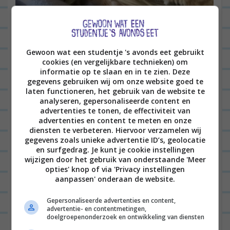
Gewoon wat een studentje 's avonds eet gebruikt
cookies (en vergelijkbare technieken) om
informatie op te slaan en in te zien. Deze
gegevens gebruiken wij om onze website goed te
laten functioneren, het gebruik van de website te
analyseren, gepersonaliseerde content en
Likjes van Gerrit, zo gezellig!
advertenties te tonen, de effectiviteit van
advertenties en content te meten en onze
diensten te verbeteren. Hiervoor verzamelen wij
Toen ik bijna thuis was, liepen we nog een ander
gegevens zoals unieke advertentie ID’s, geolocatie
poesje tegen het lijf. Een heel mager, lief en
en surfgedrag. Je kunt je cookie instellingen
wijzigen door het gebruik van onderstaande 'Meer
aanhankelijk poesje dat een beetje smerig
opties' knop of via 'Privacy instellingen
aanpassen' onderaan de website.
aanvoelde. Oei… een zwervertje? Daar leek het wel
echt op. Jan had ‘m ook al eerder zien lopen zei hij,
Gepersonaliseerde advertenties en content,
advertentie- en contentmetingen,
dus bij mij gingen alle zwerfpoes-alarmbellen af. Ik
doelgroepenonderzoek en ontwikkeling van diensten
belde de dierenambulance en die zeiden dat ik de