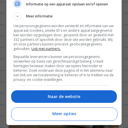
Informatie op een apparaat opslaan en/of openen
volgende dag eventjes moest kijken of hij er nog
liep.
Meer informatie
Uw persoonsgegevens worden verwerkt en informatie van uw
apparaat (cookies, unieke ID's en andere apparaatgegevens)
kan worden opgeslagen door, geopend door en gedeeld met
332 partners of specifiek door deze site worden gebruikt. Wij
en onze partners kunnen precieze geolocatiegegevens
gebruiken.
Lijst met partners.
Bepaalde leveranciers kunnen uw persoonsgegevens
verwerken op basis van gerechtvaardigd belang. U kunt
hiertegen bezwaar maken door uw opties hieronder te
beheren. Zoek onderaan deze pagina of in het sitemenu naar
een link om uw toestemming te beheren of in te trekken via de
privacy- en cookie-instellingen.
Naar de website
Meer opties