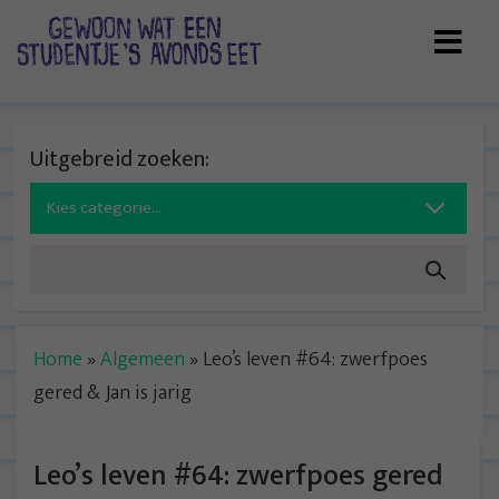
Skip
to
content
Uitgebreid zoeken:
Search
for:
Home
»
Algemeen
»
Leo’s leven #64: zwerfpoes
gered & Jan is jarig
Leo’s leven #64: zwerfpoes gered