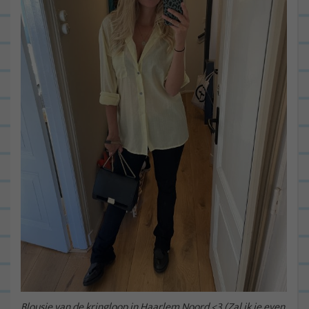
Blousje van de kringloop in Haarlem Noord <3 (Zal ik je even