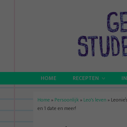
Skip
to
content
HOME
RECEPTEN
I
Home
»
Persoonlijk
»
Leo's leven
»
Leonie’
en 1 date en meer!