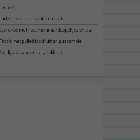
Update!!
Turks brood met falafel en tzatziki
Spareribs met rozemarijnaardappeltjes en sla
Taco’s met pulled jackfruit en guacamole
Kruidige lasagne (mega lekker!)