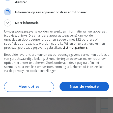
diensten
Informatie op een apparaat opslaan en/of openen
oek van mijn afgelopen week en gek genoeg ben ik
Meer informatie
aarna ging ik naar Zaandam voor een belangrijke
Uw persoonsgegevens worden verwerkt en informatie van uw apparaat
(cookies, unieke ID's en andere apparaatgegevens) kan worden
daar vertel ik later meer over.
opgeslagen door, geopend door en gedeeld met 332 partners of
specifiek door deze site worden gebruikt. Wij en onze partners kunnen
precieze geolocatiegegevens gebruiken.
Lijst met partners.
urd van FAB; ze hebben een nieuwe lijn servies en
Bepaalde leveranciers kunnen uw persoonsgegevens verwerken op basis
ken (#alleenmaarliefde) en ben echt heel erg blij er
van gerechtvaardigd belang. U kunt hiertegen bezwaar maken door uw
opties hieronder te beheren. Zoek onderaan deze pagina of in het
sitemenu naar een link om uw toestemming te beheren of in te trekken
via de privacy- en cookie-instellingen.
Meer opties
Naar de website