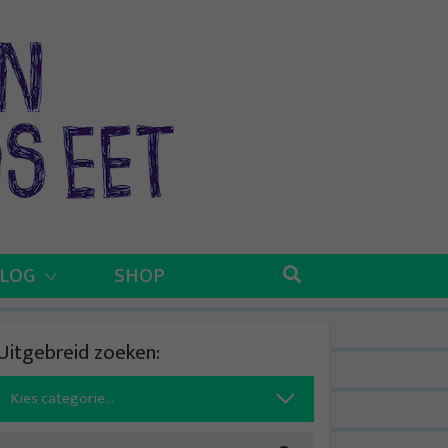
BLOG
SHOP
Uitgebreid zoeken:
Search
for: