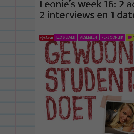
Leonie’s week 16: 2 a
2 interviews en 1 da
LEO'S LEVEN
ALGEMEEN
PERSOONLIJK
Save