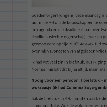
Goedemorgen! Jongens, deze maandag is al
uur in de AH om de boodschappen te doen 
m’n agenda en die deadline is pas over twe
deadlines (slechte eigenschap), maar nu 
gewoon eens op tijd zijn?!
Anyway
; tijd o
over mijn avondeten van afgelopen vrijda
Ik had vet veel zin in biefstuk, dus ik gin
Normaal mislukt dit bijna altijd, maar iet
Nodig voor één persoon: 1 biefstuk – 
woksausje (ik had Conimex Soya-gemb
Bak de biefstuk in 4-6 minuten aan beide 
aluminiumfolie. Wok de wokgroentes in d