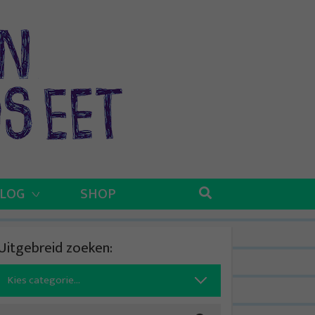
BLOG
SHOP
Uitgebreid zoeken:
Search
for: