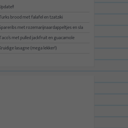
Update!!
Turks brood met falafel en tzatziki
Spareribs met rozemarijnaardappeltjes en sla
Taco’s met pulled jackfruit en guacamole
Kruidige lasagne (mega lekker!)