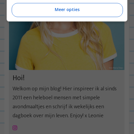
Meer opties
Hoi!
Welkom op mijn blog! Hier inspireer ik al sinds
2011 een heleboel mensen met simpele
avondmaaltjes en schrijf ik wekelijks een
dagboek over mijn leven. Enjoy! x Leonie
Instagram