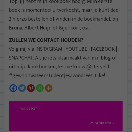
Top: jij hebt mijn kookboek nodig. Mijn eerste
boek is momenteel uitverkocht, maar je kunt deel
2 hierzo bestellen óf vinden in de boekhandel, bij
Bruna, Albert Heijn of Bijenkorf, o.a..
ZULLEN WE CONTACT HOUDEN?
Volg mij via INSTAGRAM | YOUTUBE | FACEBOOK |
SNAPCHAT. Als je iets klaarmaakt van m’n blog of
uit mijn kookboeken, let me know @Lterveld
#gewoonwateenstudentjesavondseet. Like!
B
VORIGE POST
e
r
VOLGENDE POST