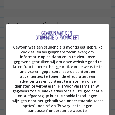
i
c
h
t
Laat een reactie achter
n
Het e-mailadres wordt niet gepubliceerd.
Vereiste
a
velden zijn gemarkeerd met
*
v
Gewoon wat een studentje 's avonds eet gebruikt
i
cookies (en vergelijkbare technieken) om
informatie op te slaan en in te zien. Deze
g
gegevens gebruiken wij om onze website goed te
laten functioneren, het gebruik van de website te
a
analyseren, gepersonaliseerde content en
t
advertenties te tonen, de effectiviteit van
advertenties en content te meten en onze
i
diensten te verbeteren. Hiervoor verzamelen wij
e
gegevens zoals unieke advertentie ID’s, geolocatie
Naam
*
en surfgedrag. Je kunt je cookie instellingen
wijzigen door het gebruik van onderstaande 'Meer
opties' knop of via 'Privacy instellingen
aanpassen' onderaan de website.