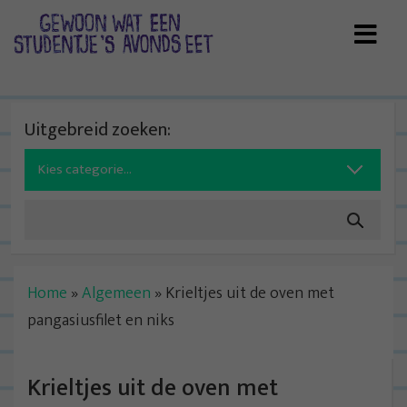
Skip
to
content
Uitgebreid zoeken:
Search
for:
Home
»
Algemeen
»
Krieltjes uit de oven met
pangasiusfilet en niks
Krieltjes uit de oven met