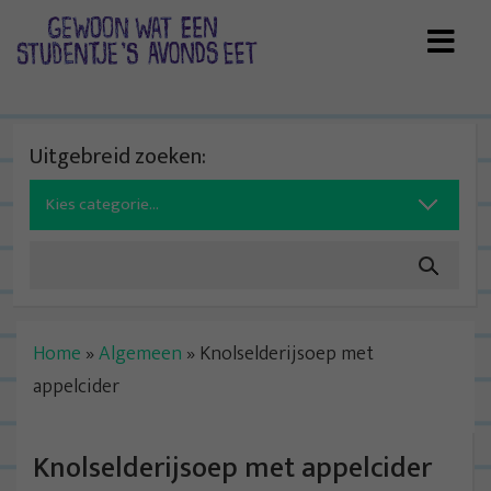
Skip
to
content
Uitgebreid zoeken:
Search
for:
Home
»
Algemeen
»
Knolselderijsoep met
appelcider
Knolselderijsoep met appelcider