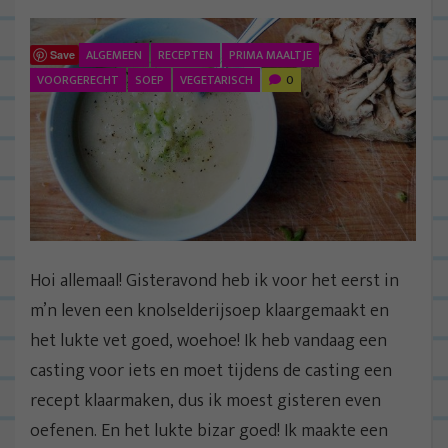
ALGEMEEN
RECEPTEN
PRIMA MAALTJE
Save
VOORGERECHT
SOEP
VEGETARISCH
0
Hoi allemaal! Gisteravond heb ik voor het eerst in
m’n leven een knolselderijsoep klaargemaakt en
het lukte vet goed, woehoe! Ik heb vandaag een
casting voor iets en moet tijdens de casting een
recept klaarmaken, dus ik moest gisteren even
oefenen. En het lukte bizar goed! Ik maakte een