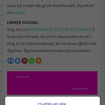
koop bij vrijwel alle grote boekhandels, Bijenkorf
en
Bol.com
.
LEKKER SOCIAAL:
Volg mij via
INSTAGRAM
|
YOUTUBE
|
FACEBOOK
|
Snapchat Lterveld. Als je iets klaarmaakt van m’n
blog of uit mijn kookboek, let me know @Lterveld
#gwesse #gewoonwateenstudentjesavondseet
B
VORIGE POST
e
r
VOLGENDE POST
i
c