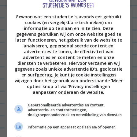
h
t
Laat een reactie achter
Gewoon wat een studentje 's avonds eet gebruikt
n
cookies (en vergelijkbare technieken) om
informatie op te slaan en in te zien. Deze
Het e-mailadres wordt niet gepubliceerd.
Vereiste
a
gegevens gebruiken wij om onze website goed te
velden zijn gemarkeerd met
*
v
laten functioneren, het gebruik van de website te
analyseren, gepersonaliseerde content en
i
advertenties te tonen, de effectiviteit van
advertenties en content te meten en onze
g
diensten te verbeteren. Hiervoor verzamelen wij
a
gegevens zoals unieke advertentie ID’s, geolocatie
en surfgedrag. Je kunt je cookie instellingen
t
wijzigen door het gebruik van onderstaande 'Meer
i
opties' knop of via 'Privacy instellingen
aanpassen' onderaan de website.
e
Naam
*
Gepersonaliseerde advertenties en content,
advertentie- en contentmetingen,
doelgroepenonderzoek en ontwikkeling van diensten
E-mail
*
Informatie op een apparaat opslaan en/of openen