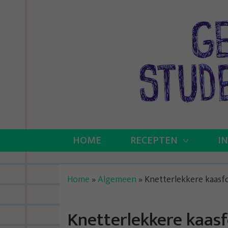
Skip
to
content
HOME
RECEPTEN
I
Home
»
Algemeen
»
Knetterlekkere kaas
Knetterlekkere kaas