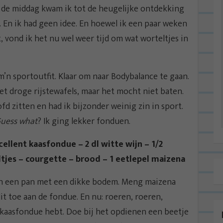
 de middag kwam ik tot de heugelijke ontdekking
. En ik had geen idee. En hoewel ik een paar weken
, vond ik het nu wel weer tijd om wat worteltjes in
 m’n sportoutfit. Klaar om naar Bodybalance te gaan.
met droge rijstewafels, maar het mocht niet baten.
d zitten en had ik bijzonder weinig zin in sport.
uess what
? Ik ging lekker fonduen.
ellent kaasfondue – 2 dl witte wijn – 1/2
tjes – courgette – brood – 1 eetlepel maizena
in een pan met een dikke bodem. Meng maizena
it toe aan de fondue. En nu: roeren, roeren,
 kaasfondue hebt. Doe bij het opdienen een beetje