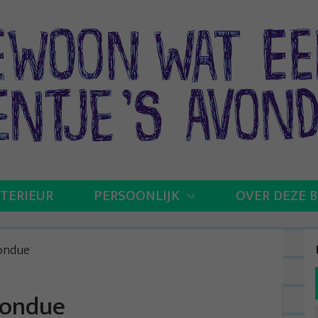
NTERIEUR
PERSOONLIJK
OVER DEZE 
fondue
fondue