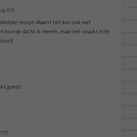
op 11:12
uikelijke recept. Maarrr het kan ook met
et hoorde dacht ik ieeeeh, maar het smaakt echt
hoort!
kt goed (:
????