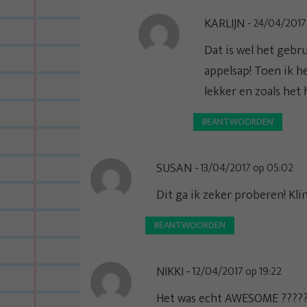
g
a
KARLIJN
24/04/2017 
t
Dat is wel het gebr
i
appelsap! Toen ik h
e
lekker en zoals het 
BEANTWOORDEN
SUSAN
13/04/2017 op 05:02
Dit ga ik zeker proberen! Klin
BEANTWOORDEN
NIKKI
12/04/2017 op 19:22
Het was echt AWESOME ????