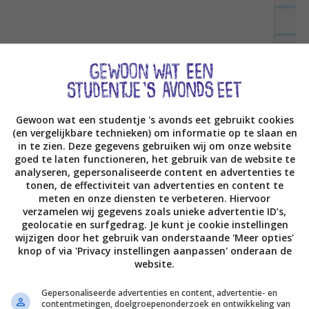
INSTAGRAM
, een van de 11.000 die kijken
er op
FACEBOOK
:D.
 LEKKER ETEN?
Gewoon wat een studentje 's avonds eet gebruikt cookies
 mijn
eerste boek
zijn er al meer dan 10.000
(en vergelijkbare technieken) om informatie op te slaan en
óf vinden in de boekhandel, bij Bruna, Albert
in te zien. Deze gegevens gebruiken wij om onze website
goed te laten functioneren, het gebruik van de website te
analyseren, gepersonaliseerde content en advertenties te
tonen, de effectiviteit van advertenties en content te
meten en onze diensten te verbeteren. Hiervoor
verzamelen wij gegevens zoals unieke advertentie ID’s,
geolocatie en surfgedrag. Je kunt je cookie instellingen
wijzigen door het gebruik van onderstaande 'Meer opties'
knop of via 'Privacy instellingen aanpassen' onderaan de
website.
Gepersonaliseerde advertenties en content, advertentie- en
contentmetingen, doelgroepenonderzoek en ontwikkeling van