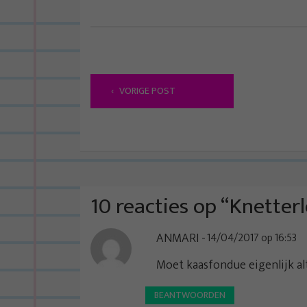
B
VORIGE POST
e
r
i
c
h
t
10 reacties op “
Knetter
n
ANMARI
14/04/2017 op 16:53
a
v
Moet kaasfondue eigenlijk al
i
BEANTWOORDEN