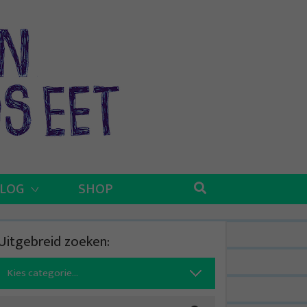
BLOG
SHOP
Uitgebreid zoeken:
Search
for: