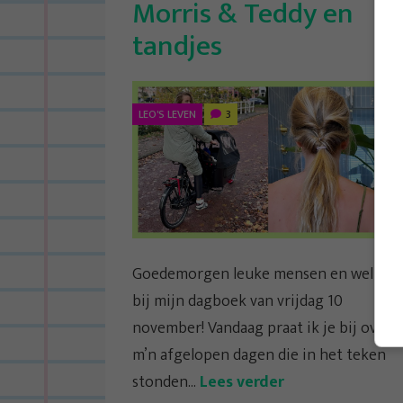
Morris & Teddy en
tandjes
LEO'S LEVEN
3
Goedemorgen leuke mensen en welkom
bij mijn dagboek van vrijdag 10
november! Vandaag praat ik je bij over
m’n afgelopen dagen die in het teken
stonden...
Lees verder