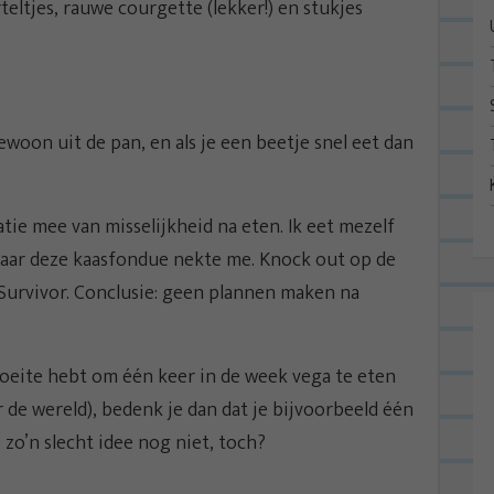
ltjes, rauwe courgette (lekker!) en stukjes
woon uit de pan, en als je een beetje snel eet dan
atie mee van misselijkheid na eten. Ik eet mezelf
 maar deze kaasfondue nekte me. Knock out op de
 Survivor. Conclusie: geen plannen maken na
 moeite hebt om één keer in de week vega te eten
r de wereld), bedenk je dan dat je bijvoorbeeld één
zo’n slecht idee nog niet, toch?