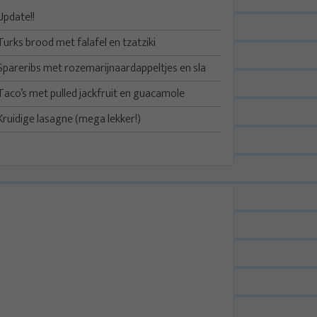
Update!!
Turks brood met falafel en tzatziki
Spareribs met rozemarijnaardappeltjes en sla
Taco’s met pulled jackfruit en guacamole
Kruidige lasagne (mega lekker!)